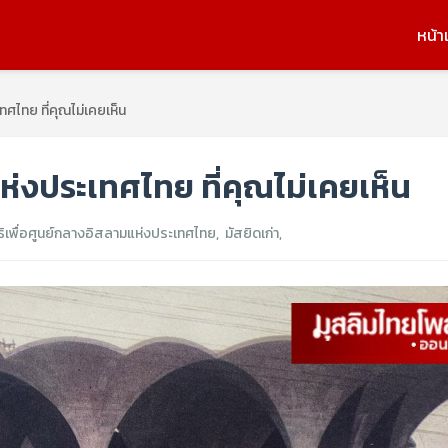
หน้า
ศไทย ที่คุณไม่เคยเห็น
ห่งประเทศไทย ที่คุณไม่เคยเห็น
ิธิเพื่อศูนย์กลางอิสลามแห่งประเทศไทย
,
มัสยิดเก่า
,