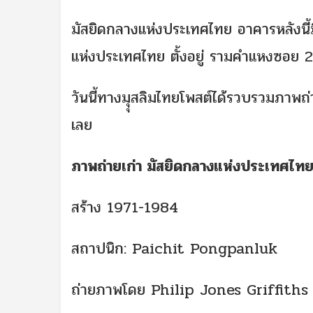
มัสยิดกลางแห่งประเทศไทย อาคารหลังนี้มีช
แห่งประเทศไทย ตั้งอยู่ รามคำแหงซอ
วันนี้ทางมุุสลิมไทยโพสต์ได้รวบรวมภาพถ
เลย
ภาพถ่ายเก่า มัสยิดกลางแห่งประเทศไท
สร้าง 1971-1984
สถาปนิก: Paichit Pongpanluk
ถ่ายภาพโดย Philip Jones Griffiths