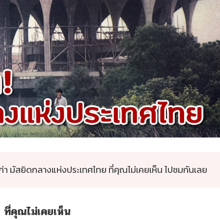
ก่า มัสยิดกลางแห่งประเทศไทย ที่คุณไม่เคยเห็น ไปชมกันเลย
ที่คุณไม่เคยเห็น