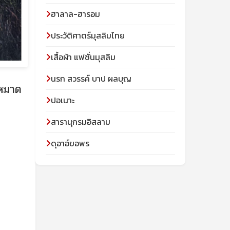
ฮาลาล-ฮารอม
ประวัติศาตร์มุสลิมไทย
เสื้อผ้า แฟชั่นมุสลิม
นรก สวรรค์ บาป ผลบุญ
ะหมาด
ปอเนาะ
สารานุกรมอิสลาม
ดุอาอ์ขอพร