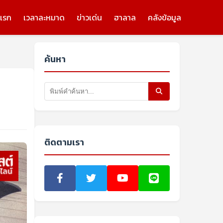
แรก
เวลาละหมาด
ข่าวเด่น
ฮาลาล
คลังข้อมูล
ค้นหา
ติดตามเรา