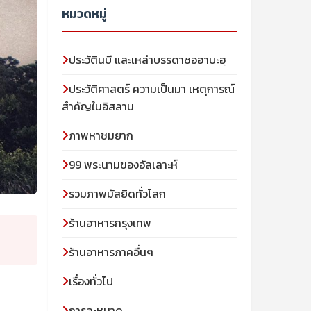
หมวดหมู่
ประวัตินบี และเหล่าบรรดาซอฮาบะฮฺ
ประวัติศาสตร์ ความเป็นมา เหตุการณ์
สำคัญในอิสลาม
ภาพหาชมยาก
99 พระนามของอัลเลาะห์
รวมภาพมัสยิดทั่วโลก
ร้านอาหารกรุงเทพ
ร้านอาหารภาคอื่นๆ
เรื่องทั่วไป
การละหมาด