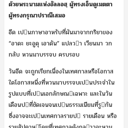
ด้วยพระนามแห่งอัลลอฮฺ ผู้ทรงเอ็นดูเมตตา
ผู้ทรงกรุณาปราณีเสมอ
อีด เปนภาษาอาหรับที่ผันมาจากกริยาของ
“อาดะ ยะอูดุ เอาดัน” แปลวา เวียนมา วก
กลับ หวนมาบรรจบ ครบรอบ
วันอีด จะถูกเรียกเนื่องในเทศกาลหรือโอกาส
ใดโอกาสหนึ่งที่หวนมาบรรจบเปนประจําใน
รูปแบบที่เปนเอกลักษณเฉพาะ และในวัน
เดือนปที่ชัดเจนจนเปนธรรมเนียมที่รูกัน
ซึ่งอาจจะเปนเทศกาลรายป รายเดือน หรือ
รายสัปดาหโดยที่เทศกาลดังกลาวจะหวน