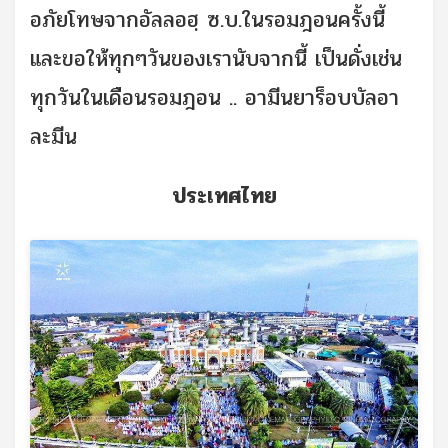
อภัยโทษจากอัลลอฮฺ ซ.บ.ในรอมฎอนครั้งนี้
และขอให้ทุกๆวันของเรานับจากนี้ เป็นดั่งเช่น
ทุกวันในเดือนรอมฎอน .. อามีนยาร็อบบัลอา
ละมีน
ประเทศไทย