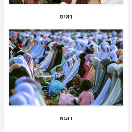
ยะลา
ยะลา