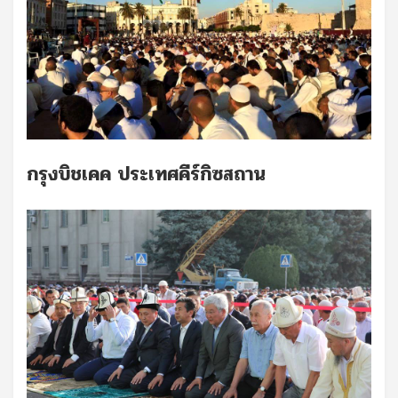
กรุงบิชเคค ประเทศคีร์กิซสถาน