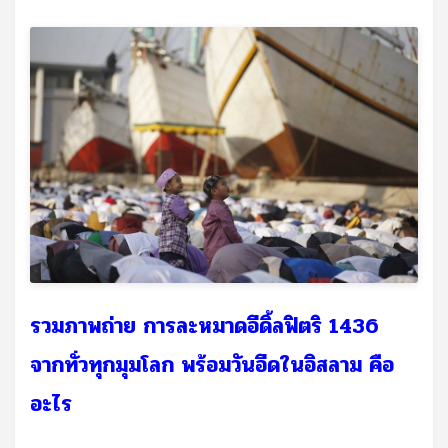
รวมภาพถ่าย การละหมาดอีดิ้ลฟิตริ 1436
จากทั่วทุกมุมโลก พร้อมวันอีดในอิสลาม คือ
อะไร