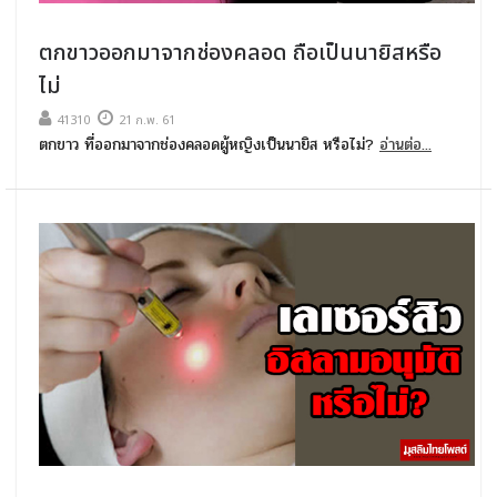
ตกขาวออกมาจากช่องคลอด ถือเป็นนายิสหรือ
ไม่
41310
21 ก.พ. 61
ตกขาว ที่ออกมาจากช่องคลอดผู้หญิงเป็นนายิส หรือไม่?
อ่านต่อ...