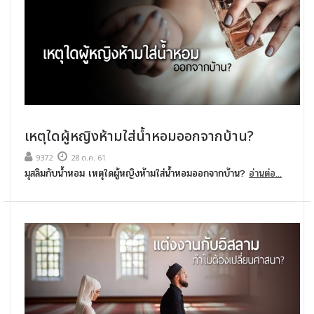
เหตุใดผู้หญิงห้ามใส่น้ำหอมออกจากบ้าน?
9372
28 ต.ค. 61
มุสลิมกับน้ำหอม เหตุใดผู้หญิงห้ามใส่น้ำหอมออกจากบ้าน?
อ่านต่อ...