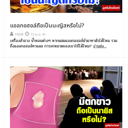
แอลกอฮอล์ถือเป็นนะญิสหรือไม่?
10628
15 เม.ย. 61
เครื่องสำอาง น้ำหอมต่างๆ หากผสมแอลกอฮอล์นำมาทาตัวได้ไหม รวม
ถึงแอลกอฮอล์ทาแผล การละหมาดของเขาใช้ได้ไหม?
อ่านต่อ...