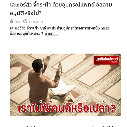
เลเซอร์สิว จี้กระฝ้า ด้วยอุปกรณ์แพทย์ อิสลาม
อนุมัติหรือไม่?
6058
16 ก.พ. 61
เลเซอร์สิว จี้กระฝ้า บนใบหน้า ด้วยอุปกรณ์ทางการแพทย์&nbsp;
อิสลามอนุมัติไหมคะ ?
อ่านต่อ...