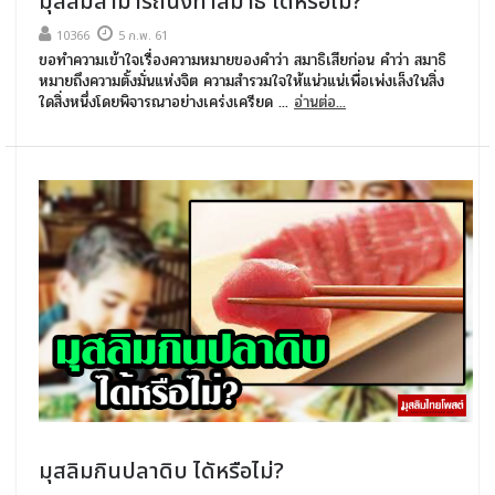
มุสลิมสามารถนั่งทำสมาธิ ได้หรือไม่?
10366
5 ก.พ. 61
ขอทำความเข้าใจเรื่องความหมายของคำว่า สมาธิเสียก่อน คำว่า สมาธิ
หมายถึงความตั้งมั่นแห่งจิต ความสำรวมใจให้แน่วแน่เพื่อเพ่งเล็งในสิ่ง
ใดสิ่งหนึ่งโดยพิจารณาอย่างเคร่งเครียด ...
อ่านต่อ...
มุสลิมกินปลาดิบ ไดัหรือไม่?