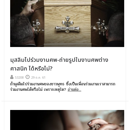
มุสลิมไปร่วมงานศพ-ถ่ายรูปในงานศพต่าง
ศาสนิก ได้หรือไม่?
53208
29 ต.ค. 61
ถ้ามุสลิมไปร่วมงานศพของชาวพุทธ ซึ่งเป็นเพื่อนร่วมงานเราสามารถ
ร่วมงานศพได้หรือไม่ เพราะเหตุใด?
อ่านต่อ...