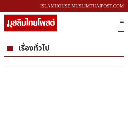
ISLAMHOUSE.MUSLIMTHAIPOST.COM
เรื่องทั่วไป