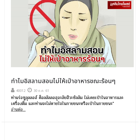
ทำไมอิสลามสอนไม่ให้เป่าอาหารขณะร้อนๆ
40012
30 ต.ค. 61
ท่านร่อซูลุลลอฮ์ ศ็อลลัลลอฮุอะลัยฮิวะซัลลัม ไม่เคยเป่าในอาหารและ
เครื่องดื่ม และท่านจะไม่หายใจในภายชนะหรือเป่าในภายชนะ"
อ่านต่อ...