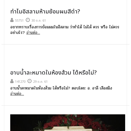
ทำไมอิสลามห้ามย้อมผมสีดำ?
55751
30 ต.ค. 61
อยากทราบเรื่องการย้อมผมในอิสลาม ว่าทำได้ ไม่ได้ ควร หรือ ไม่ควร
อย่างไร?
อ่านต่อ...
อาบน้ำละหมาดในห้องส้วม ได้หรือไม่?
141270
29 ต.ค. 61
อาบน้ำละหมาดในห้องส้วม ได้หรือไม่? ตอบโดย: อ. อาลี เสือสมิง
อ่านต่อ...