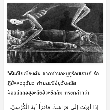
วิธีแก้ไขเบื่องต้น จากท่านอะบูฮุร็อยเราะฮ์ ร่อ
ฎิยัลลอฮุอันฮฺ ท่านนะบีย์มุฮัมหมัด
ศ็อลลัลลอฮุอะลัยฮิวะซัลลัม ทรงกล่าวว่า
إِِذَا أَوَيْتَ إِلَى فِرَاشِكَ فَاقْرَأْ آيَةَ الْكُرْسِيِّ،