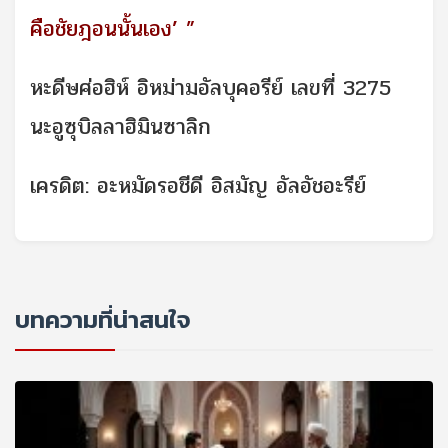
คือชัยฎอนนั้นเอง’ ”
หะดีษศ่อฮิห์ อิหม่ามอัลบุคอรีย์ เลขที่ 3275
นะอูซุบิลลาฮิมินซาลิก
เครดิต: อะหมัดรอชีดี อิสมัญ อัลอัชอะรีย์
บทความที่น่าสนใจ