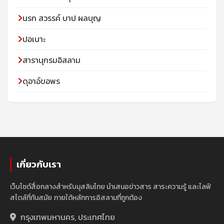
นรก สวรรค์ บาป ผลบุญ
ปอเนาะ
สารานุกรมอิสลาม
ดุอาอ์ขอพร
เกี่ยวกับเรา
เว็บไซต์สื่อกลางสำหรับมุสลิมไทย นำเสนอข่าวสาร สาระความรู้ และไลฟ์
สไตล์ที่ทันสมัย ภายใต้หลักการอิสลามที่ถูกต้อง
กรุงเทพมหานคร, ประเทศไทย