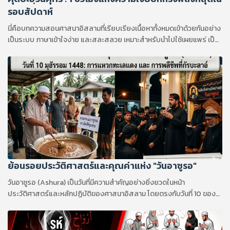
รอบสัปดาห์
นี่คือบทความสอนศาสนาอิสลามที่เรียบเรียงเนื้อหาทั้งหมดเข้าด้วยกันอย่าง
เป็นระบบ ภาษาเข้าใจง่าย และสละสลวย เหมาะสำหรับนำไปใช้เผยแพร่ เป็น
บทความอ่านเสริม หรือใช้เป็นแนวทางในการเรียนรู้ครับ
ย้อนรอยประวัติศาสตร์และคุณค่าแห่ง "วันอาซูรอ"
วันอาซูรอ (Ashura) เป็นวันที่มีความสำคัญอย่างยิ่งยวดในหน้า
ประวัติศาสตร์และหลักปฏิบัติของศาสนาอิสลาม โดยตรงกับวันที่ 10 ของ
เดือนมุฮัรรอม ซึ่งเป็นเดือนแรกของปฏิทินทางจันทรคติอิสลาม (ฮิจเราะห์
ศักราช) คำว่า "อาซูรอ" (عاشوراء) มีรากศัพท์มาจากภาษาอาหรับที่แปลว่า
"สิบ" แม้จะเป็นวันเดียวกันในปฏิทิน แต่ความหมาย เหตุการณ์ประวัติศาสตร์ที่