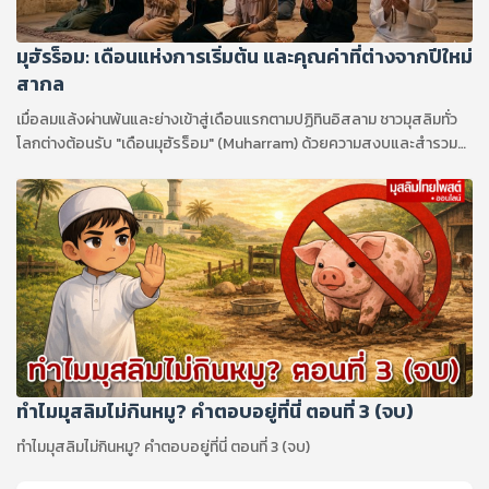
มุฮัรร็อม: เดือนแห่งการเริ่มต้น และคุณค่าที่ต่างจากปีใหม่
สากล
เมื่อลมแล้งผ่านพ้นและย่างเข้าสู่เดือนแรกตามปฏิทินอิสลาม ชาวมุสลิมทั่ว
โลกต่างต้อนรับ "เดือนมุฮัรร็อม" (Muharram) ด้วยความสงบและสำรวม
เดือนนี้ไม่เพียงแต่เป็นจุดเริ่มต้นของปีใหม่อิสลาม (ฮิจเราะห์ศักราช) เท่านั้น
แต่ยังเป็นหนึ่งในสี่ "เดือนต้องห้าม" หรือเดือนศักดิ์สิทธิ์ที่พระผู้เป็นเจ้าทรง
กำหนดห้ามมิให้มีการสู้รบ เพื่อให้เป็นช่วงเวลาแห่งสันติภาพและการทบทวน
ตนเอง
ทำไมมุสลิมไม่กินหมู? คำตอบอยู่ที่นี่ ตอนที่ 3 (จบ)
ทำไมมุสลิมไม่กินหมู? คำตอบอยู่ที่นี่ ตอนที่ 3 (จบ)