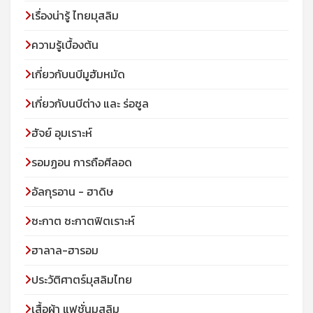
เรื่องน่ารู้ ไทยมุสลิม
ความรู้เบื้องต้น
เกี่ยวกับนบีมูฮัมหมัด
เกี่ยวกับนบีต่าง และ ร่อซูล
ฮัจย์ อุมเราะห์
รอมฏอน การถือศีลอด
อัลกุรอาน - ฮาดิษ
ซะกาต ซะกาตฟิตเราะห์
ฮาลาล-ฮารอม
ประวัติศาตร์มุสลิมไทย
เสื้อผ้า แฟชั่นมุสลิม