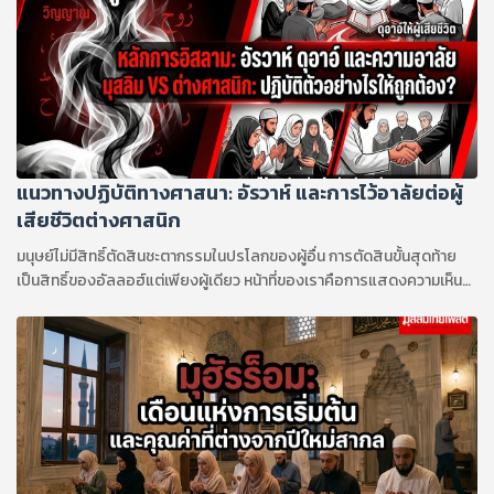
ระลึกถึง รวมถึงรูปแบบการปฏิบัติศาสนกิจและประเพณีกลับมีความแตก
ต่างกันอย่างชัดเจนระหว่างมุสลิมสองนิกายหลัก คือ ซุนนีย์ และ ชีอะฮ์ ดัง
รายละเอียดต่อไปนี้
แนวทางปฏิบัติทางศาสนา: อัรวาห์ และการไว้อาลัยต่อผู้
เสียชีวิตต่างศาสนิก
มนุษย์ไม่มีสิทธิ์ตัดสินชะตากรรมในปรโลกของผู้อื่น การตัดสินขั้นสุดท้าย
เป็นสิทธิ์ของอัลลอฮ์แต่เพียงผู้เดียว หน้าที่ของเราคือการแสดงความเห็น
อกเห็นใจ ช่วยเหลือเกื้อกูลเพื่อนมนุษย์ และเลือกใช้ถ้อยคำให้ถูกต้องตาม
หลักการศาสนา