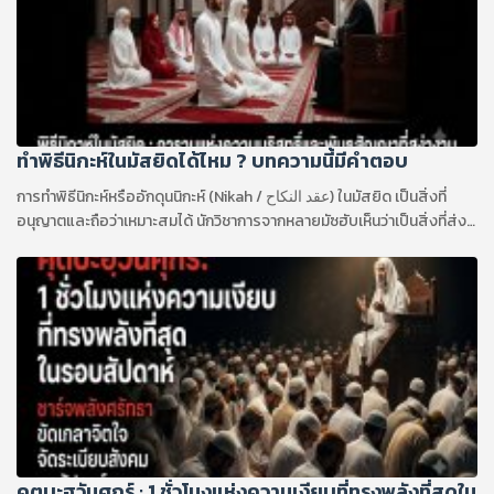
ทำพิธีนิกะห์ในมัสยิดได้ไหม ? บทความนี้มีคำตอบ
การทำพิธีนิกะห์หรืออักดุนนิกะห์ (Nikah / عقد النكاح) ในมัสยิด เป็นสิ่งที่
อนุญาตและถือว่าเหมาะสมได้ นักวิชาการจากหลายมัซฮับเห็นว่าเป็นสิ่งที่ส่ง
เสริม เพราะมัสยิดเป็นสถานที่แห่งอิบาดะฮ์ ความดี และช่วยให้การแต่งงาน
ได้รับการประกาศต่อสาธารณะ แต่ต้องแยกให้ออกจาก การจัดงานเลี้ยง
แต่งงานเต็มรูปแบบในมัสยิด เพราะงานเลี้ยงจะอนุญาตก็ต่อเมื่อสามารถ
รักษาเกียรติ ความสะอาด และข้อกำหนดของมัสยิดได้อย่างเคร่งครัด
คุตบะฮฺวันศุกร์ : 1 ชั่วโมงแห่งความเงียบที่ทรงพลังที่สุดใน