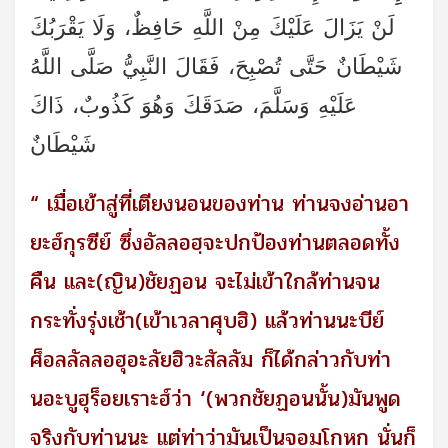
لَنْ يَزَالَ عَلَيْكَ مِنْ اللَّهِ حَافِظٌ، وَلَا يَقْرَبُكَ
شَيْطَانٌ حَتَّى تُصْبِحَ، فَقَالَ النَّبِيُّ صَلَّى اللَّهُ
عَلَيْهِ وَسَلَّمَ، صَدَقَكَ وَهُوَ كَذُوبٌ، ذَاكَ
شَيْطَانٌ
“ เมื่อเข้าสู่ที่เตียงนอนของท่าน ท่านจงอ่านอา
ยะฮ์กุรซีย์ ซึ่งอัลลอฮฺจะปกป้องท่านตลอดทั้ง
คืน และ(ญิน)ชัยฏอน จะไม่เข้าใกล้ท่านจน
กระทั่งรุ่งเช้า(เข้าเวลาศุบฮิ) แล้วท่านนะบีย์
ศ็อลลัลลอฮุอะลัยฮิวะสัลลัม ก็ได้กล่าวกับท่า
นอะบูฮุร็อยเราะฮ์ว่า ‘(พวกชัยฏอนนั้น)มันพูด
จริงกับท่านนะ แต่ท่าว่ามันเป็นจอมโกหก นั่นก็