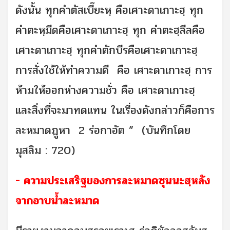
ดังนั้น ทุกคําตัสเบี๊ยะหฺ คือเศาะดาเกาะฮฺ ทุก
คําตะหฺมีดคือเศาะดาเกาะฮฺ ทุก คําตะฮฺลีลคือ
เศาะดาเกาะฮฺ ทุกคําตักบีรคือเศาะดาเกาะฮฺ
การสั่งใช้ให้ทําความดี คือ เศาะดาเกาะฮฺ การ
ห้ามให้ออกห่างความชั่ว คือ เศาะดาเกาะฮฺ
และสิ่งที่จะมาทดแทน ในเรื่องดังกล่าวก็คือการ
ละหมาดฎูหา 2 ร่อกาอัต ” (บันทึกโดย
มุสลิม : 720)
- ความประเสริฐของการละหมาดซุนนะฮฺหลัง
จากอาบน้ําละหมาด