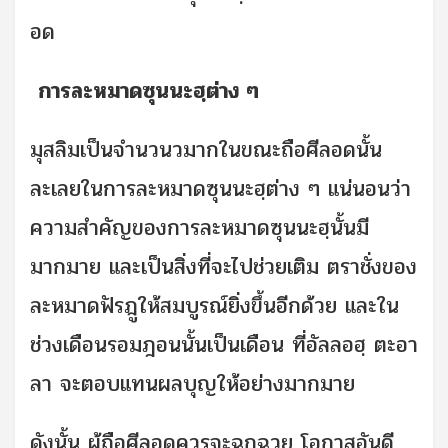
อด
การละหมาดซุนนะฮฺต่าง ๆ
มุสลิมเป็นจํานวนวมากในขณะถือศีลอดนั้น
ละเลยในการละหมาดซุนนะฮฺต่าง ๆ แน่นอนว่า
ความสําคัญของการละหมาดซุนนะฮฺนั้นมี
มากมาย และเป็นสิ่งที่จะไปช่วยเติม ตราชั่งของ
ละหมาดฟัรฎูให้สมบูรณ์ยิ่งขึ้นอีกด้วย และใน
ช่วงเดือนรอมฎอนนั้นเป็นเดือน ที่อัลลอฮฺ ตะอา
ลา จะตอบแทนผลบุญให้อย่างมากมาย
ดังนั้น ผู้ถือศีลอดควรจะฉกฉวย โอกาสอันดี