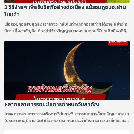
3 วิธีง่ายๆ เพื่อรับริสกีอย่างต่อเนื่อง แม้รอมฎอนจะผ่าน
ไปแล้ว
เมื่อรอมฎอนสิ้นสุดลง เราอาจจะกลับไปทำพฤติกรรมเก่าๆ ได้ง่าย อย่างไร
ก็ตาม สิ่งสำคัญคือ ต้องจำไว้ว่าสัญญาณของรอมฎอนที่มีประสิทธิผลก็คือ
เราจะเป็นคนที่ดีขึ้นในช่วงหลายเดือนหลังรอมฎอน มากกว่าช่วงหลายเดือน
ก่อนรอมฎอน
หลากหลายทรรศนะในการกำหนดวันสำคัญ
จากคณะกรรมการถาวรเพื่อการวิจัยทางวิชาการและการชี้ขาดปัญหาศาสนา
(ประเทศซาอุดิอารเบีย) เกี่ยวกับการกำหนดวันสำคัญทางศาสนา ที่เกี่ยวข้อง
กับการดูจันทร์เสี้ยว