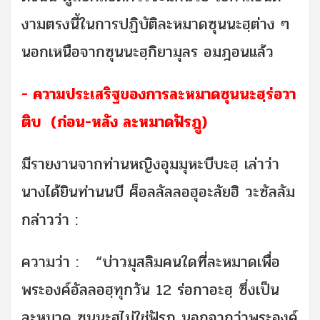
งามตรงนี้ในการปฏิบัติละหมาดซุนนะฮฺต่าง ๆ
นอกเหนือจากซุนนะฮฺกิยามุลร อมฎอนแล้ว
- ความประเสริฐของการละหมาดซุนนะฮฺร่อวา
ติบ (ก่อน-หลัง ละหมาดฟัรฎู)
มีรายงานจากท่านหญิงอุมมุหะบีบะฮฺ เล่าว่า
นางได้ยินท่านนบี ศ็อลลัลลอฮุอะลัยฮิ วะซัลลัม
กล่าวว่า :
ความว่า : “บ่าวมุสลิมคนใดที่ละหมาดเพื่อ
พระองค์อัลลอฮฺทุกวัน 12 ร่อกาอะฮฺ ซึ่งเป็น
ละหมาด ซุนนะฮฺไม่ใช่ฟัรฎู นอกจากว่าพระองค์