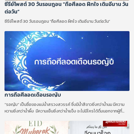
ซีรีย์โพสต์ 30 วันรอมฎอน “ถือศีลอด ฝึกใจ เติมอีมาน วัน
ต่อวัน”
ซีรีย์โพสต์ 30 วันรอมฎอน “ถือศีลอด ฝึกใจ เติมอีมาน วันต่อวัน”
การถือศีลอดเดือนรอญับ
“รอญับ” เป็นชื่อของแม่น้ำสรวงสวรรค์ ซึ่งมีน้ำสีขาวยิ่งกว่าน้ำนม มีความ
หวานยิ่งกว่าน้ำผึ้ง มีความเย็นยิ่งกว่าน้ำแข็ง จะไม่มีใครได้ดื่มนอกจากผู้ที่
ถือบวช ในเดือนรอญับ เท่านั้น