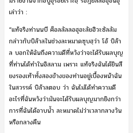
มีรายงานจากอบูฮุรอยเราะฮฺ ร่อฎิยัลลอฮุอันฮุ
เล่าว่า :
“แท้จริงท่านนบี ศ็อลลัลลอฮุอะลัยฮิวะซัลลัม
กล่าวกับบิล้าลในช่วงละหมาดซุบฮฺว่า โอ้ บิล้า
ล บอกให้ฉันถึงความดีที่หวังว่าจะได้รับผลบุญ
ที่ท่านได้ทําในอิสลาม เพราะ แท้จริงฉันได้ยินสี
ยงรองเท้าทั้งสองข้างของท่านอยู่เบื้องหน้าฉัน
ในสวรรค์ บิล้าลตอบ ว่า ฉันไม่ได้ทําความดี
อะไรที่ฉันหวังว่ามันจะได้รับผลบุญมากยิงกว่า
การที่ฉันได้อาบน้ํา ละหมาดไม่ว่าเวลากลางวัน
หรือกลางคืน