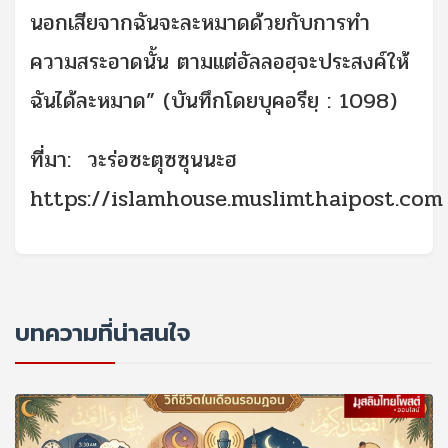
นอกเสียจากฉันจะละหมาดด้วยกับการทํา
ความสระอาดนั้น ตามแต่อัลลอฮฺจะประสงค์ให้
ฉันได้ละหมาด” (บันทึกโดยบุคอรียฺ : 1098)
ที่มา: วะร่อซะตุซซุนนะฮ
https://islamhouse.muslimthaipost.com
บทความที่น่าสนใจ