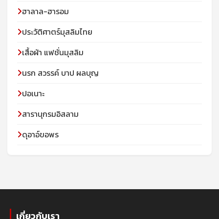
ฮาลาล-ฮารอม
ประวัติศาตร์มุสลิมไทย
เสื้อผ้า แฟชั่นมุสลิม
นรก สวรรค์ บาป ผลบุญ
ปอเนาะ
สารานุกรมอิสลาม
ดุอาอ์ขอพร
เกี่ยวกับเรา