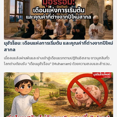
มุฮัรร็อม: เดือนแห่งการเริ่มต้น และคุณค่าที่ต่างจากปีใหม่
สากล
เมื่อลมแล้งผ่านพ้นและย่างเข้าสู่เดือนแรกตามปฏิทินอิสลาม ชาวมุสลิมทั่ว
โลกต่างต้อนรับ "เดือนมุฮัรร็อม" (Muharram) ด้วยความสงบและสำรวม
เดือนนี้ไม่เพียงแต่เป็นจุดเริ่มต้นของปีใหม่อิสลาม (ฮิจเราะห์ศักราช) เท่านั้น
แต่ยังเป็นหนึ่งในสี่ "เดือนต้องห้าม" หรือเดือนศักดิ์สิทธิ์ที่พระผู้เป็นเจ้าทรง
กำหนดห้ามมิให้มีการสู้รบ เพื่อให้เป็นช่วงเวลาแห่งสันติภาพและการทบทวน
ตนเอง