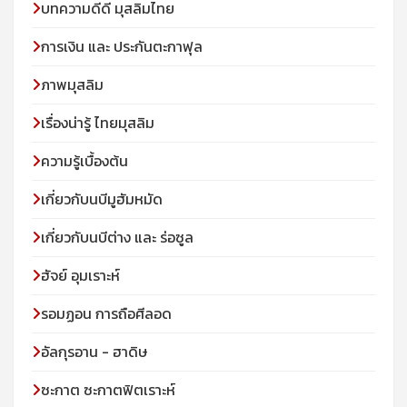
บทความดีดี มุสลิมไทย
การเงิน และ ประกันตะกาฟุล
ภาพมุสลิม
เรื่องน่ารู้ ไทยมุสลิม
ความรู้เบื้องต้น
เกี่ยวกับนบีมูฮัมหมัด
เกี่ยวกับนบีต่าง และ ร่อซูล
ฮัจย์ อุมเราะห์
รอมฏอน การถือศีลอด
อัลกุรอาน - ฮาดิษ
ซะกาต ซะกาตฟิตเราะห์