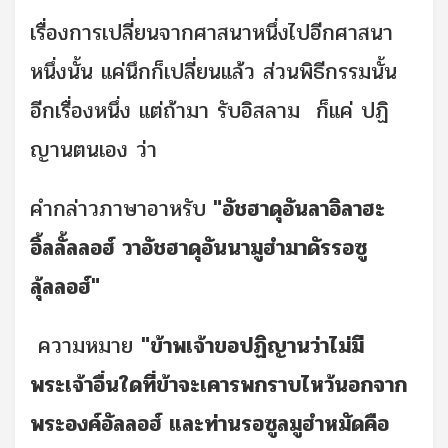
เรื่องการเปลี่ยนจากศาสนาหนึ่งไปอีกศาสนา
หนึ่งนั้น แค่นึกก็เปลี่ยนแล้ว ส่วนพิธีกรรมนั้น
อีกเรื่องหนึ่ง แต่ถ้ามา รับอิสลาม ก็แค่ ปฏิ
ญานตนเอง ว่า
คำกล่าวภาษาอาหรับ
"อัชฮาดุอันลาอิลาฮะ
อิ้ลลั้ลลอฮ์ วาอัชฮาดุอันนามูฮำมาดัรรอซู
ลุ้ลลอฮ์"
ความหมาย
"ข้าพเจ้าขอปฏิญานว่าไม่มี
พระเจ้าอื่นใดที่ข้าจะเคารพกราบไหว้นอกจาก
พระองค์อัลลอฮ์ และท่านรอซูลมูฮำหมัดคือ