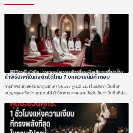
ทำพิธีนิกะห์ในมัสยิดได้ไหม ? บทความนี้มีคำตอบ
การทำพิธีนิกะห์หรืออักดุนนิกะห์ (Nikah / عقد النكاح) ในมัสยิด เป็นสิ่งที่
อนุญาตและถือว่าเหมาะสมได้ นักวิชาการจากหลายมัซฮับเห็นว่าเป็นสิ่งที่ส่ง
เสริม เพราะมัสยิดเป็นสถานที่แห่งอิบาดะฮ์ ความดี และช่วยให้การแต่งงาน
ได้รับการประกาศต่อสาธารณะ แต่ต้องแยกให้ออกจาก การจัดงานเลี้ยง
แต่งงานเต็มรูปแบบในมัสยิด เพราะงานเลี้ยงจะอนุญาตก็ต่อเมื่อสามารถ
รักษาเกียรติ ความสะอาด และข้อกำหนดของมัสยิดได้อย่างเคร่งครัด