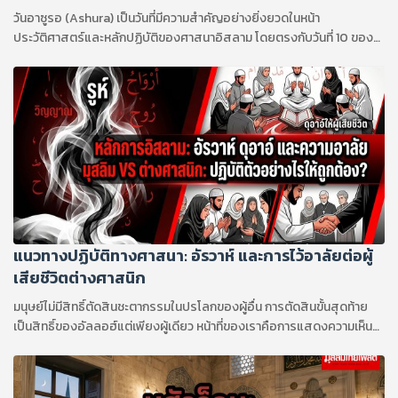
วันอาซูรอ (Ashura) เป็นวันที่มีความสำคัญอย่างยิ่งยวดในหน้า
ประวัติศาสตร์และหลักปฏิบัติของศาสนาอิสลาม โดยตรงกับวันที่ 10 ของ
เดือนมุฮัรรอม ซึ่งเป็นเดือนแรกของปฏิทินทางจันทรคติอิสลาม (ฮิจเราะห์
ศักราช) คำว่า "อาซูรอ" (عاشوراء) มีรากศัพท์มาจากภาษาอาหรับที่แปลว่า
"สิบ" แม้จะเป็นวันเดียวกันในปฏิทิน แต่ความหมาย เหตุการณ์ประวัติศาสตร์ที่
ระลึกถึง รวมถึงรูปแบบการปฏิบัติศาสนกิจและประเพณีกลับมีความแตก
ต่างกันอย่างชัดเจนระหว่างมุสลิมสองนิกายหลัก คือ ซุนนีย์ และ ชีอะฮ์ ดัง
รายละเอียดต่อไปนี้
แนวทางปฏิบัติทางศาสนา: อัรวาห์ และการไว้อาลัยต่อผู้
เสียชีวิตต่างศาสนิก
มนุษย์ไม่มีสิทธิ์ตัดสินชะตากรรมในปรโลกของผู้อื่น การตัดสินขั้นสุดท้าย
เป็นสิทธิ์ของอัลลอฮ์แต่เพียงผู้เดียว หน้าที่ของเราคือการแสดงความเห็น
อกเห็นใจ ช่วยเหลือเกื้อกูลเพื่อนมนุษย์ และเลือกใช้ถ้อยคำให้ถูกต้องตาม
หลักการศาสนา