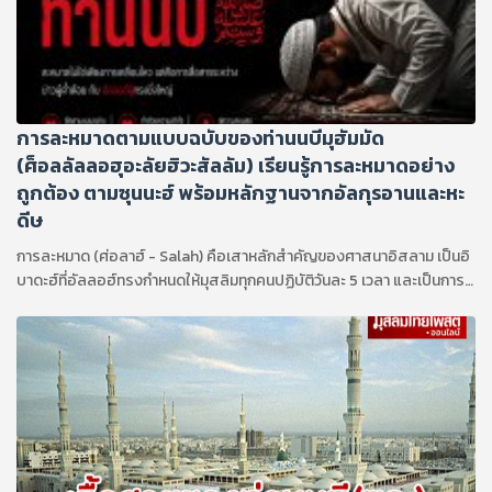
การละหมาดตามแบบฉบับของท่านนบีมุฮัมมัด
(ศ็อลลัลลอฮุอะลัยฮิวะสัลลัม) เรียนรู้การละหมาดอย่าง
ถูกต้อง ตามซุนนะฮ์ พร้อมหลักฐานจากอัลกุรอานและหะ
ดีษ
การละหมาด (ศ่อลาฮ์ - Salah) คือเสาหลักสำคัญของศาสนาอิสลาม เป็นอิ
บาดะฮ์ที่อัลลอฮ์ทรงกำหนดให้มุสลิมทุกคนปฏิบัติวันละ 5 เวลา และเป็นการ
เชื่อมโยงระหว่างบ่าวกับพระผู้เป็นเจ้าโดยตรง