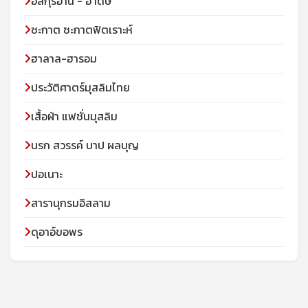
อัลกุรอาน - ฮาดิษ
ซะกาต ซะกาตฟิตเราะห์
ฮาลาล-ฮารอม
ประวัติศาตร์มุสลิมไทย
เสื้อผ้า แฟชั่นมุสลิม
นรก สวรรค์ บาป ผลบุญ
ปอเนาะ
สารานุกรมอิสลาม
ดุอาอ์ขอพร