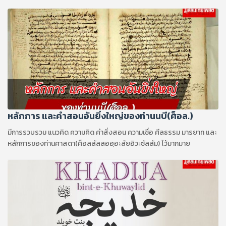
กลัวและกังวล
หลักการ และคำสอนอันยิ่งใหญ่ของท่านนบี(ศ็อล.)
มีการรวบรวม แนวคิด ความคิด คำสั่งสอน ความเชื่อ ศีลธรรม มารยาท และ
หลักการของท่านศาสดา(ศ็อลลัลลอฮฺอะลัยฮิวะซัลลัม) ไว้มากมาย