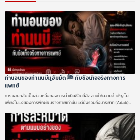
ท่านอนของท่านนบีมุฮัมมัด ﷺ กับข้อเท็จจริงทางการ
แพทย์
การนอนหลับเป็นส่วนหนึ่งของการดำเนินชีวิตที่อิสลามให้ความสำคัญ ไม่
เพียงในแง่ของการพักผ่อนร่างกายเท่านั้น แต่ยังรวมถึงมารยาท (Adab)
และแบบอย่างจากท่านนบีมุฮัมมัด ﷺ ซึ่งเป็นแนวทางที่มุสลิมควรยึดถือใน
การดำเนินชีวิตประจำวัน