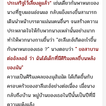
ประเสริฐไว้เลี้ยงดูแล้ว”
เช่นเดียวกันพาหนะของ
นางที่ซูบผอมอ่อนแอ กลับแข็งแรงขึ้นสามารถ
เดินนำหน้าบรรดาแม่นมคนอื่นๆ จนสร้างความ
ประหลาดใจให้กับพวกนางเหล่านั้นอย่างมาก
ทำให้พวกนางถามขึ้นว่า "ฮะลีมะฮ์เกิดอะไรขึ้น
กับพาหนะของเธอ ?" นางตอบว่า
" ขอสาบาน
ต่ออัลลอฮ์ ว่า ฉันได้เด็กที่มีศิริมงคลขี่บนหลัง
ของมัน"
ความเป็นศิริมงคลของมุฮัมมัด ได้เกิดขึ้นกับ
ครอบครัวของฮาลีมะฮ์อย่างต่อเนื่อง เมื่อนาง
กลับถึงบ้าน หมู่บ้านของเธอในปีนั้นเป็นปีที่มี
ความแห้งแล้ง