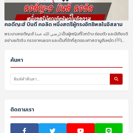
คอดีญะฮ์ บินตี คอลิด หนึ่งสตรีผู้ทรงอิทธิพลในอิสลาม
พระนางคอดีญะฮ์ (رضي الله عنه) เป็นผู้หญิงที่ใจกว้าง ถ่อมตัว และมีเกียรติ
อย่างแท้จริง ภรรยาคนแรก และเป็นที่รักที่สุดของศาสดามูฮัมหมัด (ﷺ)
เป็นคนแรกที่ยอมรับอิสลาม
ค้นหา
ติดตามเรา