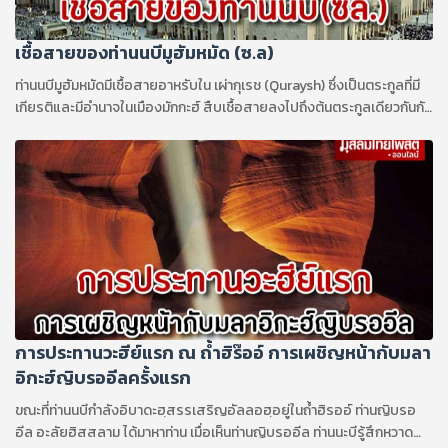
เชื้อสายของท่านนบีมูฮัมหมัด (ซ.ล)
ท่านนบีมูฮัมหมัดมีเชื้อสายอาหรับใน เผ่ากุเรช (Quraysh) ซึ่งเป็นตระกูลที่มี
เกียรติและมีอำนาจในเมืองมักกะฮ์ สืบเชื้อสายลงไปถึงต้นตระกูลเดียวกันกับ
ท่านศาสดาอิบรอฮีม
การประทานวะฮีย์แรก ณ ถ้ำฮิร๊ออ์ การเผชิญหน้ากับมลา
อิกะฮ์ญิบรออีลครั้งแรก
ขณะที่ท่านนบีกำลังอิบาดะฮฺสรรเสริญอัลลอฮฺอยู่ในถ้ำฮิรออ์ ท่านญิบรอ
อีล อะลัยฮิสสลาม ได้มาหาท่าน เมื่อเห็นท่านญิบรออีล ท่านนะบีรู้สึกหวาด