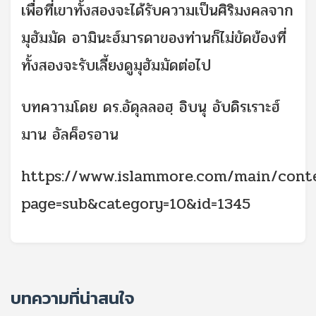
เพื่อที่เขาทั้งสองจะได้รับความเป็นศิริมงคลจาก
มุฮัมมัด อามินะฮ์มารดาของท่านก็ไม่ขัดข้องที่
ทั้งสองจะรับเลี้ยงดูมุฮัมมัดต่อไป
บทความโดย ดร.อัดุลลอฮฺ อิบนุ อับดิรเราะฮ์
มาน อัลค็อรอาน
https://www.islammore.com/main/cont
page=sub&category=10&id=1345
บทความที่น่าสนใจ