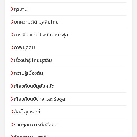
กุรบาน
บทความดีดี มุสลิมไทย
การเงิน และ ประกันตะกาฟุล
ภาพมุสลิม
เรื่องน่ารู้ ไทยมุสลิม
ความรู้เบื้องต้น
เกี่ยวกับนบีมูฮัมหมัด
เกี่ยวกับนบีต่าง และ ร่อซูล
ฮัจย์ อุมเราะห์
รอมฏอน การถือศีลอด