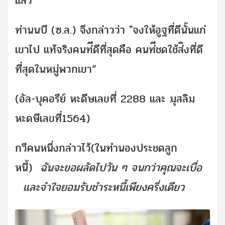
แล้ว”
ท่านนบี (ซ.ล.) จึงกล่าวว่า "จงให้อูฐที่ดีนั้นแก่
เขาไป แท้จริงคนท่ีดีที่สุดคือ คนท่ีชดใช้ส่ิงที่ดี
ที่สุดในหมู่พวกเขา”
(อัล-บุคอรีย์ หะดีษเลขที่ 2288 และ มุสลิม
หะดษีเลขที่1564)
กวีคนหนึ่งกล่าวไว้(ในทำนองประชดลูก
หนี้)
ฉันจะขอผลัดไปวัน ๆ จนกว่าคุณจะเบื่อ
และจำใจยอมรับชำระหนี้เพียงครึ่งเดียว