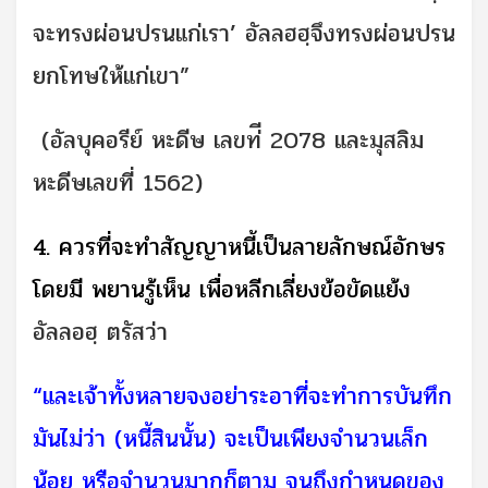
จะทรงผ่อนปรนแก่เรา’ อัลลฮฮฺจึงทรงผ่อนปรน
ยกโทษให้แก่เขา”
(อัลบุคอรีย์ หะดีษ เลขท่ี 2078 และมุสลิม
หะดีษเลขที่ 1562)
4. ควรที่จะทำสัญญาหนี้เป็นลายลักษณ์อักษร
โดยมี พยานรู้เห็น เพื่อหลีกเลี่ยงข้อขัดแย้ง
อัลลอฮฺ ตรัสว่า
“และเจ้าทั้งหลายจงอย่าระอาที่จะทำการบันทึก
มันไม่ว่า
(หนี้สินนั้น)
จะเป็นเพียงจำนวนเล็ก
น้อย หรือจำนวนมากก็ตาม จนถึงกำหนดของ