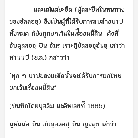
และแม้แต่ชะฮีด (ผู้สละชีพในหนทาง
ของอัลลอฮฺ) ซึ่งเป็นผู้ที่ได้รับการลบล้างบาป
ทั้งหมด ก็ยังถูกยกเว้นในเร่ืองหนี้สิน ดังที่
อับดุลลอฮฺ บิน อัมรฺ เราะฎิยัลลอฮุอันฮฺ เล่าว่า
ท่านนบี (ซ.ล.) กล่าวว่า
"ทุก ๆ บาปของชะฮีดนั้นจะได้รับการยกโทษ
ยกเว้นเรื่องหนี้สิน”
(บันทึกโดยมุสลิม หะดีษเลขท่ี 1886)
มุหัมมัด บิน อับดุลลอฮฺ บิน ญะหฺช เล่าว่า