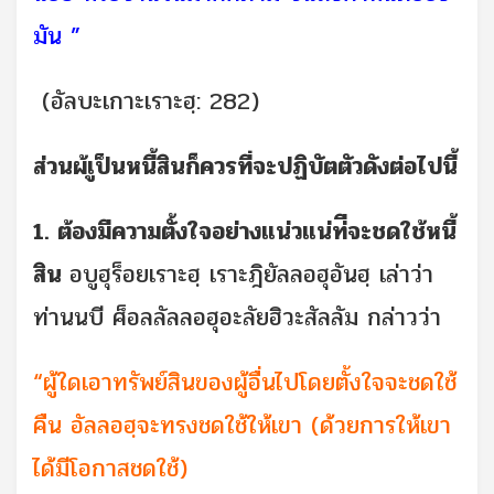
มัน ”
(อัลบะเกาะเราะฮฺ: 282)
ส่วนผ้เูป็นหนี้สินก็ควรที่จะปฏิบัตตัวดังต่อไปนี้
1. ต้องมีความตั้งใจอย่างแน่วแน่ท่ีจะชดใช้หนี้
สิน
อบูฮุร็อยเราะฮฺ เราะฎิยัลลอฮุอันฮฺ เล่าว่า
ท่านนบี ศ็อลลัลลอฮุอะลัยฮิวะสัลลัม กล่าวว่า
“ผู้ใดเอาทรัพย์สินของผู้อื่นไปโดยตั้งใจจะชดใช้
คืน อัลลอฮฺจะทรงชดใช้ให้เขา (ด้วยการให้เขา
ได้มีโอกาสชดใช้)