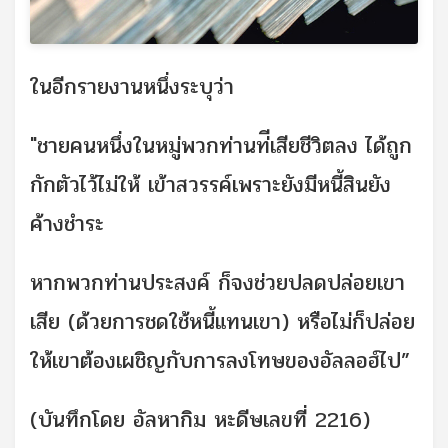
ในอีกรายงานหนึ่งระบุว่า
"ชายคนหนึ่งในหมู่พวกท่านท่ีเสียชีวิตลง ได้ถูก
กักตัวไว้ไม่ให้ เข้าสวรรค์เพราะยังมีหนี้สินยัง
ค้างชำระ
หากพวกท่านประสงค์ ก็จงช่วยปลดปล่อยเขา
เสีย
(ด้วยการชดใช้หนี้แทนเขา)
หรือไม่ก็ปล่อย
ให้เขาต้องเผชิญกับการลงโทษของอัลลอฮ์ไป”
(บันทึกโดย อัลหากิม หะดีษเลขที่ 2216)