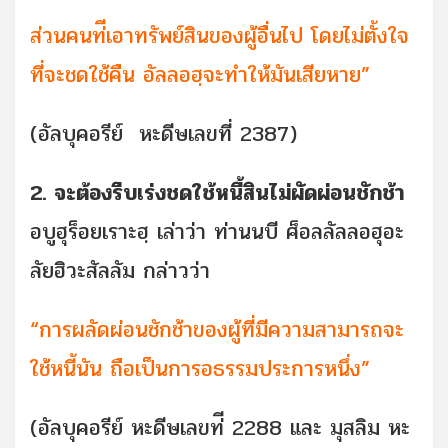
ส่วนคนท่ีเอาทรัพย์สินของผู้อื่นไป โดยไม่ตั้งใจ
ที่จะชดใช้คืน อัลลอฮฺจะทำให้มันเสียหาย”
(อัลบุคอรีย์ หะดีษเลขที่ 2387)
2. จะต้องรีบเร่งชดใช้หนี้สินไม่ผัดผ่อนชักช้า
อบูฮุร็อยเราะฮฺ เล่าว่า ท่านนบี ศ็อลลัลลอฮุอะ
ลัยฮิวะสัลลัม กล่าวว่า
“การผลัดผ่อนชักช้าของผู้ที่มีความสามารถจะ
ใช้หนี้นัน ถือเป็นการอธรรมประการหนึ่ง”
(อัลบุคอรีย์ หะดีษเลขท่ี 2288 และ มุสลิม หะ