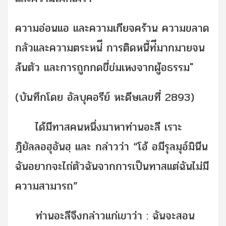
ความอ่อนแอ และความเกียจคร้าน ความขลาด
กลัวและความตระหน่ี การติดหนี้ท่ีมากมายจน
ล้นตัว และการถูกกดขี่ข่มเหงจากผู้อธรรม"
(บันทึกโดย อัลบุคอรีย์ หะดีษเลขที่ 2893)
ได้มีทาสคนหนึ่งมาหาท่านอะลี เราะ
ฎิยัลลอฮุอันฮฺ และ กล่าวว่า “โอ้ อมีรุลมุอ์มินีน
ฉันอยากจะไถ่ตัวฉันจากการเป็นทาสแต่ฉันไม่มี
ความสามารถ”
ท่านอะลีจึงกล่าวแก่เขาว่า : ฉันจะสอน