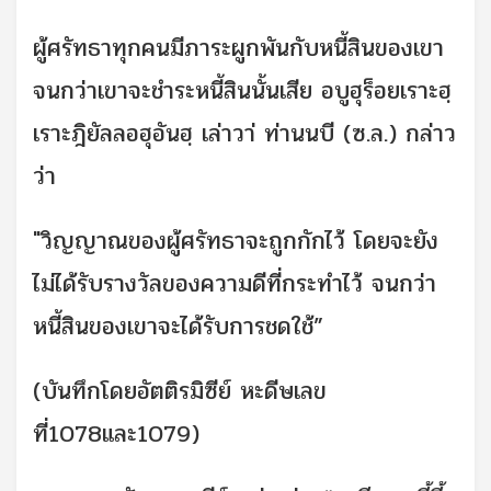
ผู้ศรัทธาทุกคนมีภาระผูกพันกับหนี้สินของเขา
จนกว่าเขาจะชำระหนี้สินนั้นเสีย อบูฮุร็อยเราะฮฺ
เราะฎิยัลลอฮุอันฮฺ เล่าวา่ ท่านนบี (ซ.ล.) กล่าว
ว่า
"วิญญาณของผู้ศรัทธาจะถูกกักไว้ โดยจะยัง
ไม่ได้รับรางวัลของความดีที่กระทำไว้ จนกว่า
หนี้สินของเขาจะได้รับการชดใช้”
(บันทึกโดยอัตติรมิซีย์ หะดีษเลข
ที่1078และ1079)