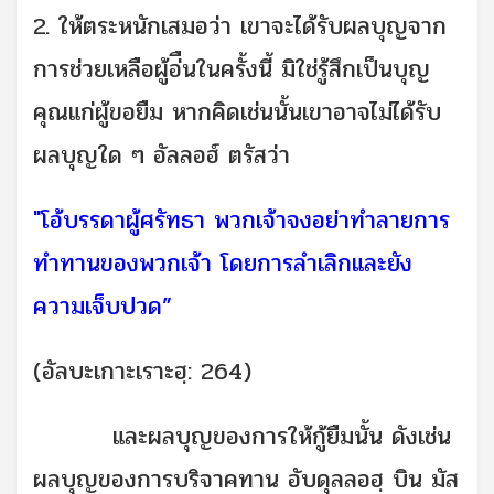
2. ให้ตระหนักเสมอว่า เขาจะได้รับผลบุญจาก
การช่วยเหลือผู้อ่ืนในครั้งนี้ มิใช่รู้สึกเป็นบุญ
คุณแก่ผู้ขอยืม หากคิดเช่นนั้นเขาอาจไม่ได้รับ
ผลบุญใด ๆ อัลลอฮ์ ตรัสว่า
"โอ้บรรดาผู้ศรัทธา พวกเจ้าจงอย่าทำลายการ
ทำทานของพวกเจ้า โดยการลำเลิกและยัง
ความเจ็บปวด”
(อัลบะเกาะเราะฮฺ: 264)
และผลบุญของการให้กู้ยืมนั้น ดังเช่น
ผลบุญของการบริจาคทาน อับดุลลอฮฺ บิน มัส