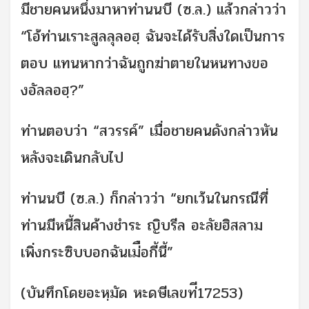
มีชายคนหนึ่งมาหาท่านนบี (ซ.ล.) แล้วกล่าวว่า
“โอ้ท่านเราะสูลลุลอฮฺ ฉันจะได้รับสิ่งใดเป็นการ
ตอบ แทนหากว่าฉันถูกฆ่าตายในหนทางขอ
งอัลลอฮฺ?”
ท่านตอบว่า “สวรรค์”
เมื่อชายคนดังกล่าวหัน
หลังจะเดินกลับไป
ท่านนบี (ซ.ล.) ก็กล่าวว่า “ยกเว้นในกรณีที่
ท่านมีหนี้สินค้างชำระ ญิบรีล อะลัยฮิสลาม
เพิ่งกระซิบบอกฉันเม่ือกี้นี้”
(บันทึกโดยอะหฺมัด หะดษีเลขท่ี17253)