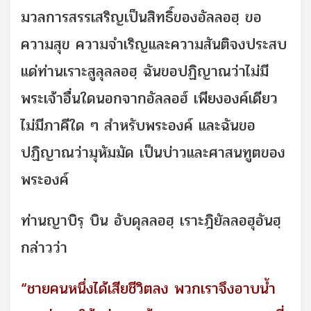
มวลการสรรเสริญเป็นสิทธิ์ของอัลลอฮฺ ขอ
ความสุข ความจำเริญและความสันติจงประสบ
แด่ท่านเราะสูลุลลอฮฺ ฉันขอปฏิญาณว่าไม่มี
พระเจ้าอื่นใดนอกจากอัลลอฮ์ เพียงองค์เดียว
ไม่มีภาคีใด ๆ สำหรับพระองค์ และฉันขอ
ปฏิญาณว่ามุหัมมัด เป็นบ่าวและศาสนทูตของ
พระองค์
ท่านญาบิรฺ บิน อับดุลลอฮฺ เราะฎิยัลลอฮุอันฮฺ
กล่าวว่า
“ชายคนหนึ่งได้เสียชีวิตลง พวกเราจึงอาบน้ำ