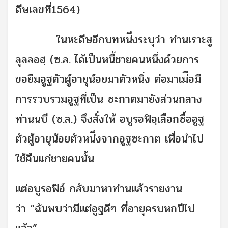
ดีษเลขที่1564)
ในหะดีษอีกบทหน่ึงระบุว่า ท่านเราะสู
ลุลลอฮฺ (ซ.ล. ได้เป็นหนี้ชายคนหนึ่งด้วยการ
ขอยืมอูฐตัวผู้อายุน้อยมาตัวหนึ่ง ต่อมาเม่ือมี
การรวบรวมอูฐที่เป็น ซะกาตมายังส่วนกลาง
ท่านนบี (ซ.ล.) จึงสั่งให้ อบูรอฟิอฺเลือกซื้ออูฐ
ตัวผู้อายุน้อยตัวหน่ึงจากอูฐซะกาต เพื่อนำไป
ใช้คืนแก่ชายคนนั้น
แต่อบูรอฟิอ์ กลับมาหาท่านแล้วรายงาน
ว่า “ฉันพบว่ามีแต่อูฐดีๆ ที่อายุครบหกปีไป