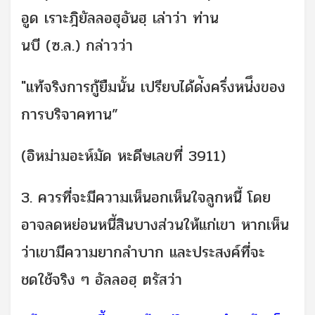
อูด เราะฎิยัลลอฮุอันฮฺ เล่าว่า ท่าน
นบี (ซ.ล.) กล่าวว่า
"แท้จริงการกู้ยืมนั้น เปรียบได้ด่ังครึ่งหน่ึงของ
การบริจาคทาน”
(อิหม่ามอะห์มัด หะดีษเลขที่ 3911)
3. ควรที่จะมีความเห็นอกเห็นใจลูกหนี้ โดย
อาจลดหย่อนหนี้สินบางส่วนให้แก่เขา หากเห็น
ว่าเขามีความยากลำบาก และประสงค์ที่จะ
ชดใช้จริง ๆ อัลลอฮฺ ตรัสว่า