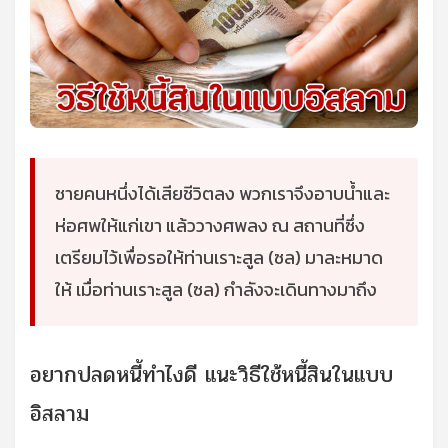
ชายคนหนึ่งได้เสียชีวิตลง พวกเราจึงอาบน้ำและ
ห่อศพให้แก่เขา แล้ววางศพลง ณ สถานที่ซึ่ง
เตรียมไว้เพื่อรอให้ท่านเราะสูล (ซล) มาละหมาด
ให้ เมื่อท่านเราะสูล (ซล) กำลังจะเดินทางมาถึง
อยากปลดหนี้ทําไงดี แนะวิธีใช้หนี้สินในแบบ
อิสลาม