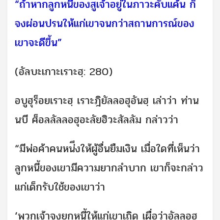
“ถ้าหากลูกหนี้ของสูเจ้าอยู่ในภาวะคับแค้น ก็
จงผ่อนปรนให้แก่เขาจนกว่าสถานการณ์ของ
เขาจะดีขึ้น”
(อัลบะเกาะเราะฮฺ: 280)
อบูฮุร็อยเราะฮฺ เราะฎิยัลลอฮุอันฮฺ เล่าว่า ท่าน
นบี ศ็อลลัลลอฮุอะลัยฮิวะสัลลัม กล่าวว่า
“มีพ่อค้าคนหน่ึงให้ผู้อื่นยืมเงิน เมื่อใดที่เห็นว่า
ลูกหนี้ของเขามีความยากลำบาก เขาก็จะกล่าว
แก่เด็กรับใช้ของเขาว่า
‘พวกเจ้าจงยกหนี้ให้แก่เขาเถิด เผื่อว่าอัลลอฮฺ