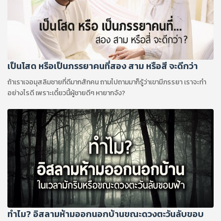
เป็นโสด หรือเป็นภรรยาคนที่สอง สาม หรือสี จะดีกว่า
ถ้าเราเจอมุสลิมชายที่ดีมากสักคน ถามไปถามมาก็รู้ว่าเขามีภรรยา เราจะทำ
อย่างไรดี เพราะเดี๋ยวนี้ผู้ชายดีๆ หายากจัง?
ทำไม? อิสลามห้ามออกนอกบ้านขณะดวงตะวันลับขอบ