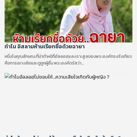
ทำไม อิสลามห้ามเรียกชื่อด้วยฉายา
หนึ่งในคุณลักษณะที่น่าตำหนิที่อัลลอฮฺและเราะสูลของพระองค์ทรงรังเกียจ
คือการเยาะเย้ยและดูถูกผู้อื่น พระองค์ตรัสว่า...