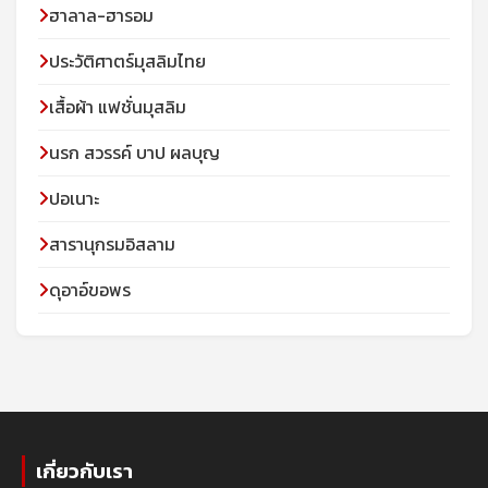
ฮาลาล-ฮารอม
ประวัติศาตร์มุสลิมไทย
เสื้อผ้า แฟชั่นมุสลิม
นรก สวรรค์ บาป ผลบุญ
ปอเนาะ
สารานุกรมอิสลาม
ดุอาอ์ขอพร
เกี่ยวกับเรา