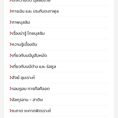
บทความดีดี มุสลิมไทย
การเงิน และ ประกันตะกาฟุล
ภาพมุสลิม
เรื่องน่ารู้ ไทยมุสลิม
ความรู้เบื้องต้น
เกี่ยวกับนบีมูฮัมหมัด
เกี่ยวกับนบีต่าง และ ร่อซูล
ฮัจย์ อุมเราะห์
รอมฏอน การถือศีลอด
อัลกุรอาน - ฮาดิษ
ซะกาต ซะกาตฟิตเราะห์