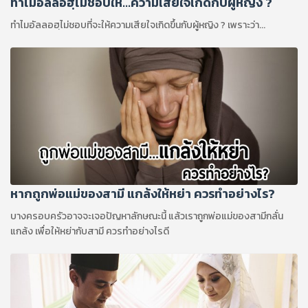
ทำไมอัลลอฮฺไม่ชอบให้...ความเสียใจเกิดกับผู้หญิง ?
ทำไมอัลลอฮฺไม่ชอบที่จะให้ความเสียใจเกิดขึ้นกับผู้หญิง ? เพราะว่า...
หากถูกพ่อแม่ของสามี แกล้งให้หย่า ควรทำอย่างไร?
บางครอบครัวอาจจะเจอปัญหาลักษณะนี้ แล้วเราถูกพ่อแม่ของสามีกลั่น
แกล้ง เพื่อให้หย่ากับสามี ควรทำอย่างไรดี