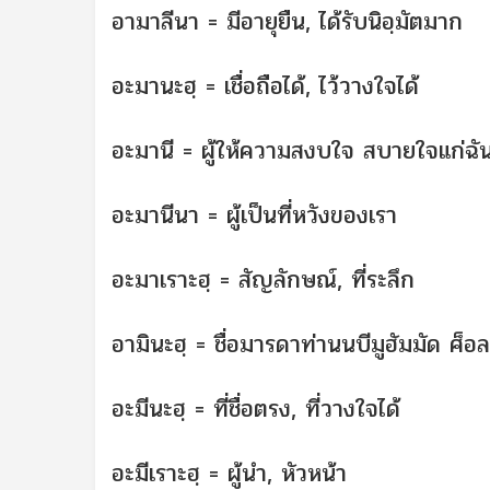
อามาลีนา = มีอายุยืน, ได้รับนิอฺมัตมาก
อะมานะฮฺ = เชื่อถือได้, ไว้วางใจได้
อะมานี = ผู้ให้ความสงบใจ สบายใจแก่ฉั
อะมานีนา = ผู้เป็นที่หวังของเรา
อะมาเราะฮฺ = สัญลักษณ์, ที่ระลึก
อามินะฮฺ = ชื่อมารดาท่านนบีมูฮัมมัด ศ็อ
อะมีนะฮฺ = ที่ชื่อตรง, ที่วางใจได้
อะมีเราะฮฺ = ผู้นำ, หัวหน้า