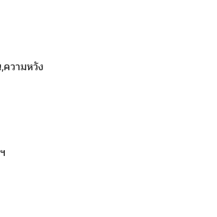
น,ความหวัง
ลฯ