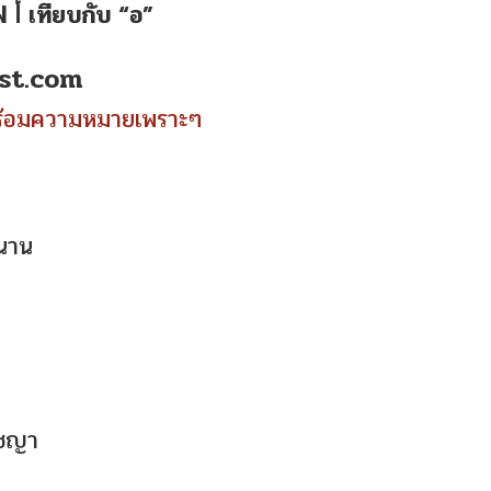
ชื่อมุสลิม สำหรับผู้หญิง ขึ้นต้นด้วย อะลีฟ أ เทียบกับ “อ”
st.com
ฟ พร้อมความหมายเพราะๆ
วนาน
ิชญา