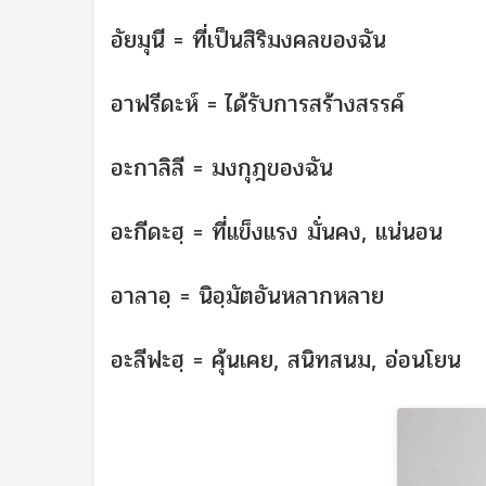
อัยมุนี = ที่เป็นสิริมงคลของฉัน
อาฟรีดะห์ = ได้รับการสร้างสรรค์
อะกาลิลี = มงกุฎของฉัน
อะกีดะฮฺ = ที่แข็งแรง มั่นคง, แน่นอน
อาลาอฺ = นิอฺมัตอันหลากหลาย
อะลีฟะฮฺ = คุ้นเคย, สนิทสนม, อ่อนโยน