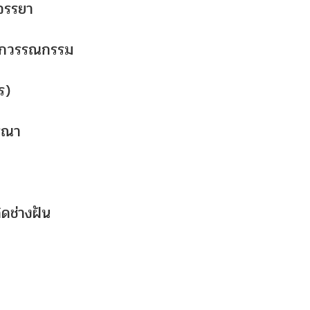
 จรรยา
 นักวรรณกรรม
ร)
รุณา
ิดช่างฝัน