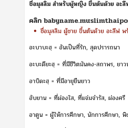
คลิก
babyname.muslimthaipo
ชื่อมุสลิม ผู้ชาย ขึ้นต้นด้วย อะลี
อะบาบะฮฺ = อันเป็นที่รัก, สุดปรารถนา
อะบะดียะฮฺ = ที่มีชีวิตมันคง-สถาพร, ยา
อาบิดะฮฺ = ที่มีอายุยืนยาว
อับยาน = ที่ผ่องใส, ที่แจ่มจำรัส, ผ่องศรี
อาตูน = ผู้ให้การศึกษา, นักการศึกษา, พ