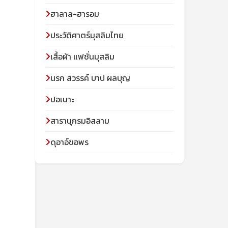
ฮาลาล-ฮารอม
ประวัติศาตร์มุสลิมไทย
เสื้อผ้า แฟชั่นมุสลิม
นรก สวรรค์ บาป ผลบุญ
ปอเนาะ
สารานุกรมอิสลาม
ดุอาอ์ขอพร