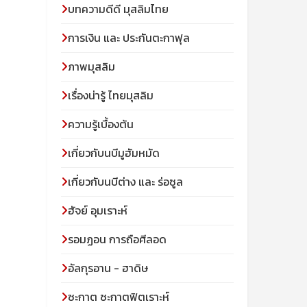
บทความดีดี มุสลิมไทย
การเงิน และ ประกันตะกาฟุล
ภาพมุสลิม
เรื่องน่ารู้ ไทยมุสลิม
ความรู้เบื้องต้น
เกี่ยวกับนบีมูฮัมหมัด
เกี่ยวกับนบีต่าง และ ร่อซูล
ฮัจย์ อุมเราะห์
รอมฏอน การถือศีลอด
อัลกุรอาน - ฮาดิษ
ซะกาต ซะกาตฟิตเราะห์