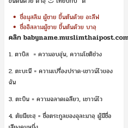
ขึ้นต้นด้วย ตาอฺ ت เทียบกับ “ต”
ชื่อมุสลิม ผู้ชาย ขึ้นต้นด้วย อะลีฟ
ชื่ออิสลามผู้ชาย ขึ้นต้นด้วย บาอฺ
คลิก
babyname.muslimthaipost.co
1. ตาบิส = ความอบอุ่น, ความโชติช่วง
2. ตะบะนี = ความเปรื่องปราด-เชาวน์ไวของ
ฉัน
3. ตะบิน = ความฉลาดเฉลียว, เชาวน์ไว
4. ตัยมียะฮฺ = ชื่อตระกูลของอุละมาอฺ ผู้มีชื่อ
เสียงคนหนึ่ง