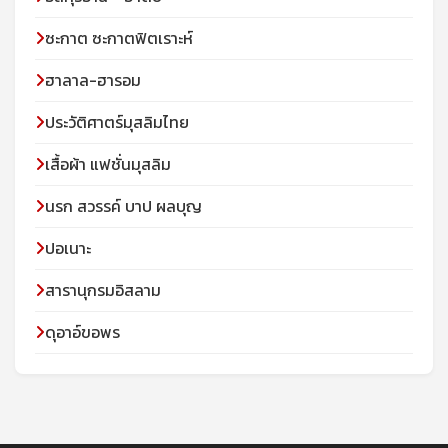
ซะกาต ซะกาตฟิตเราะห์
ฮาลาล-ฮารอม
ประวัติศาตร์มุสลิมไทย
เสื้อผ้า แฟชั่นมุสลิม
นรก สวรรค์ บาป ผลบุญ
ปอเนาะ
สารานุกรมอิสลาม
ดุอาอ์ขอพร