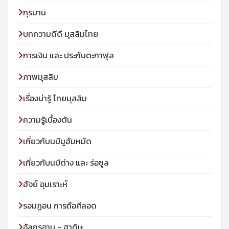
กุรบาน
บทความดีดี มุสลิมไทย
การเงิน และ ประกันตะกาฟุล
ภาพมุสลิม
เรื่องน่ารู้ ไทยมุสลิม
ความรู้เบื้องต้น
เกี่ยวกับนบีมูฮัมหมัด
เกี่ยวกับนบีต่าง และ ร่อซูล
ฮัจย์ อุมเราะห์
รอมฏอน การถือศีลอด
อัลกุรอาน - ฮาดิษ