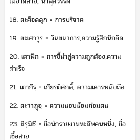
ไม่ขาดสาย, น้ำพุสวรรค์
18. ตะศ็อดดุก = การบริจาค
19. ตะเศาวุร = จินตนาการ,ความรู้สึกนึกคิด
20. เตาฟีก = การชี้นำสู่ความถูกต้อง,ความ
สำเร็จ
21. เตากีรฺ = เกียรติศักดิ์, ความเคารพนับถือ
22. ตะวาฎุอฺ = ความนอบน้อมถ่อมตน
23. ติรฺมิซี = ชื่อนักรายงานหะดีษคนหนึ่ง, ชื่อ
เชื้อสาย