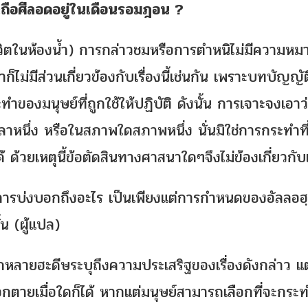
ขณะถือศีลอดอยู่ในเดือนรอมฎอน ?
ยชีวิตในห้องน้ำ) การกล่าวชมหรือการตำหนิไม่มีความห
ก็ไม่มีส่วนเกี่ยวข้องกับเรื่องนี้เช่นกัน เพราะบทบัญญั
ำของมนุษย์ที่ถูกใช้ให้ปฏิบัติ ดังนั้น การเจาะจงเอาว
เวลาหนึ่ง หรือในสภาพใดสภาพหนึ่ง นั่นมิใช่การกระทำที
้วยเหตุนี้ข้อตัดสินทางศาสนาใดๆจึงไม่ข้องเกี่ยวกับเรื
ป็นการบ่งบอกถึงอะไร เป็นเพียงแต่การกำหนดของอัลลอฮฺ
ท่านั้น (ผู้แปล)
ากหลายฮะดีษระบุถึงความประเสริฐของเรื่องดังกล่าว แต่
ตายเมื่อใดก็ได้ หากแต่มนุษย์สามารถเลือกที่จะกระทำ