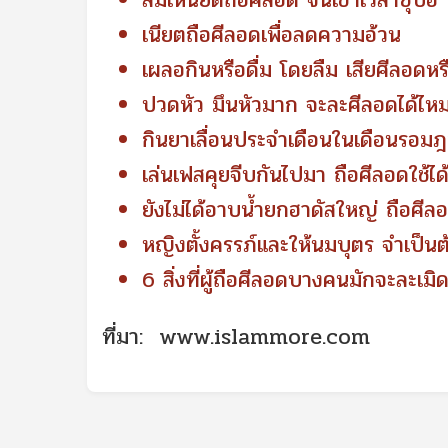
ลืมเหนียตถือศีลอด จนเข้าเวลาซุบฮิ
เนียตถือศีลอดเพื่อลดความอ้วน
เผลอกินหรือดื่ม โดยลืม เสียศีลอดหร
ปวดหัว มึนหัวมาก จะละศีลอดได้ไห
กินยาเลื่อนประจำเดือนในเดือนรอม
เล่นเฟสคุยจีบกันไปมา ถือศีลอดใช้ไ
ยังไม่ได้อาบน้ำยกฮาดัสใหญ่ ถือศีล
หญิงตั้งครรภ์และให้นมบุตร จำเป็นต
6 สิ่งที่ผู้ถือศีลอดบางคนมักจะละเมิ
ที่มา:
www.islammore.com