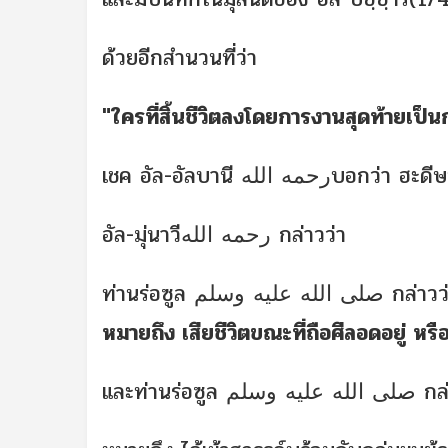
ด้วยอีกสำนวนที่ว่า
"ใครที่สิ้นชีวิตลงโดยการงานสุดท้ายเป็น
เชค อัล-อัลบานี رحمه اللهบอก
อัล-มุ่นาวีرحمه الله กล่าวว่า
ท่านร่อซูล صلى الله عليه وسلم
หมายถึง เสียชีวิตขณะที่ถือศีลอดอยู่ หร
และท่านร่อซูล م