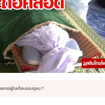
อศีลอดอยู่ในเดือนรอมฎอน ?