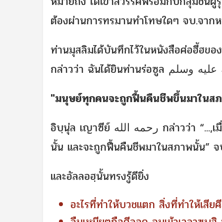
หมายถึง ได้เข้าสวรรค์พร้อมกับกลุ่มชนผู
ต้องผ่านการทรมานทำโทษใดๆ จบ.จากหนังสื
ท่านมุสลิมได้บันทึกไว้ในหนังสือศ่อฮี้ฮของท่
"มนุษย์ทุกคนจะถูกฟื้นคืนชีพขึ้นมาในสภาพ
อิบฺนุ่ล เญาซีย์ رحمه الله กล่าวว่า “...,เมื่อมนุษย์ได้สิ้นชีวิตไปในสภาพหนึ่ง เขาก็ได้จบชีวิตลงในสภาพ
นั้น และจะถูกฟื้นคืนชีพมาในสภาพนั้น” จบ.
และอัลลอฮฺนั้นทรงรู้ดียิ่ง
อะไรที่ทำให้บวชแตก สิ่งที่ทำให้เสีย