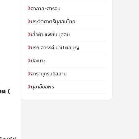
ฮาลาล-ฮารอม
ประวัติศาตร์มุสลิมไทย
เสื้อผ้า แฟชั่นมุสลิม
นรก สวรรค์ บาป ผลบุญ
ปอเนาะ
สารานุกรมอิสลาม
ดุอาอ์ขอพร
อด (