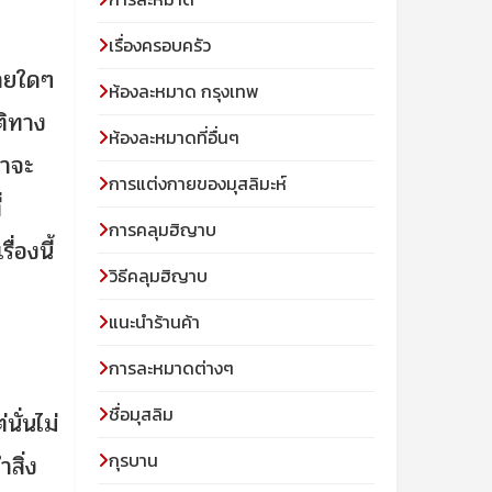
เรื่องครอบครัว
มายใดๆ
ห้องละหมาด กรุงเทพ
ติทาง
ห้องละหมาดที่อื่นๆ
่าจะ
การแต่งกายของมุสลิมะห์
่
การคลุมฮิญาบ
่องนี้
วิธีคลุมฮิญาบ
แนะนำร้านค้า
การละหมาดต่างๆ
ชื่อมุสลิม
นั่นไม่
กุรบาน
สิ่ง