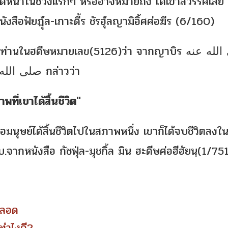
้รุดหน้าในช่วงแรกๆ หรืออาจหมายถึง ได้เข้าสวรรค์เลย 
อฟัยฎุ้ล-เกาะดี้ร ชัรฮุ้ลญามิอิ้ศศ่อฆีร (6/160)
านในฮดีษหมายเลข(5126)ว่า จากญาบิร رضي الله عنه
กล่าวว่า ฉันได้ยินท่านร่อซูล صلى الله عليه وسلم กล่าวว่า
ที่เขาได้สิ้นชีวิต"
จากหนังสือ กัชฟุ่ล-มุชกิ้ล มิน ฮะดีษศ่อฮีฮัยนฺ(1/75
ศีลอด