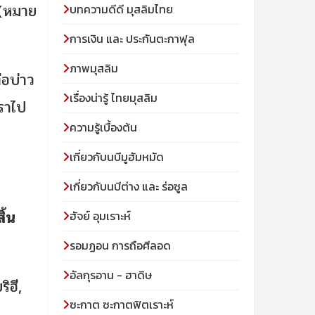
้ (หมาย
บทความดีดี มุสลิมไทย
การเงิน และ ประกันตะกาฟุล
ภาพมุสลิม
เรื่องน่ารู้ ไทยมุสลิม
เราไป
ความรู้เบื้องต้น
เกี่ยวกับนบีมูฮัมหมัด
เกี่ยวกับนบีต่าง และ ร่อซูล
ฮัจย์ อุมเราะห์
รอมฏอน การถือศีลอด
อัลกุรอาน - ฮาดิษ
ิฮี,
ซะกาต ซะกาตฟิตเราะห์