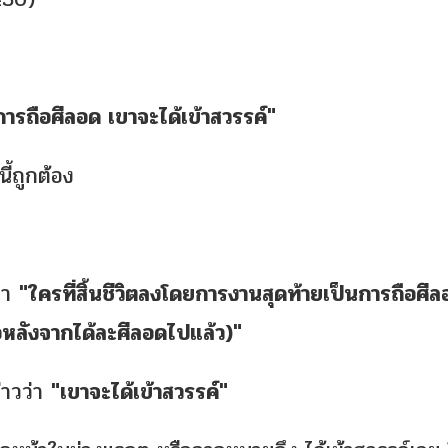
การถือศีลอด เขาจะได้เข้าสวรรค์"
ว่า ฮะดีษนี้ถูกต้อง
 กล่าวว่า
"ใครที่สิ้นชีวิตลงโดยการงานสุดท้ายเป็นการถือศีล
ือหลังจากได้ละศีลอดไปแล้ว)"
صلى الله عليه وسل กล่าวว่า
"เขาจะได้เข้าสวรรค์"