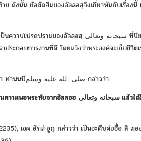
ย ดังนั้น ข้อตัดสินของอัลลอฮฺจึงเกี่ยวพันกับเรื่องนี
ปรานของอัลลอฮฺ سبحانه وتعالى ที่มีต่อบ่าว
้เราประกอบการงานที่ดี โดยหวังว่าพระองค์จะเก็บชีวิต
จากท่านฮุซัยฟะฮฺ رضي الله عنه กล่าวว่า ท่านนบีصلى الله عليه وسلم กล่าวว่า
ยจากอัลลอฮ سبحانه وتعالى แล้วได้สิ้น
5), เชค อัรน่ะอูฏฺ กล่าวว่า เป็นฮะดีษศ่อฮี้ฮ ลิ ฆอยร
436)