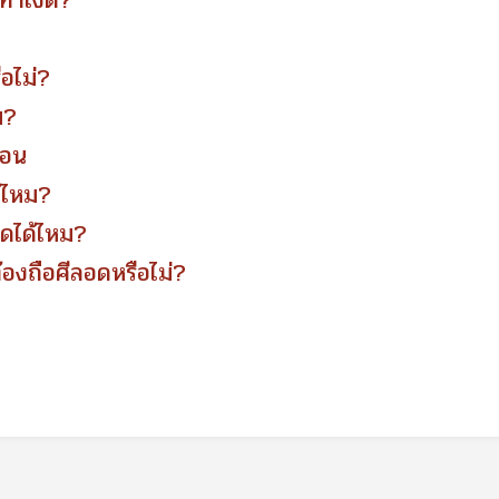
 ทำไงดี?
ือไม่?
ม?
ฎอน
ด้ไหม?
อดได้ไหม?
้องถือศีลอดหรือไม่?
ด