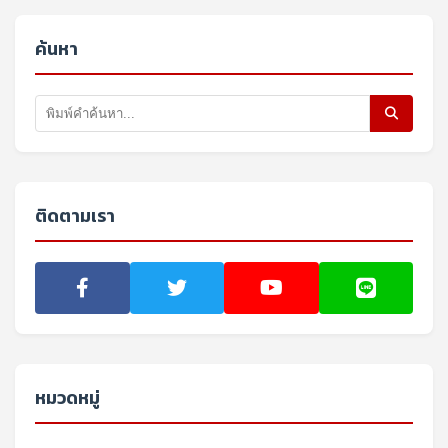
ค้นหา
ติดตามเรา
หมวดหมู่