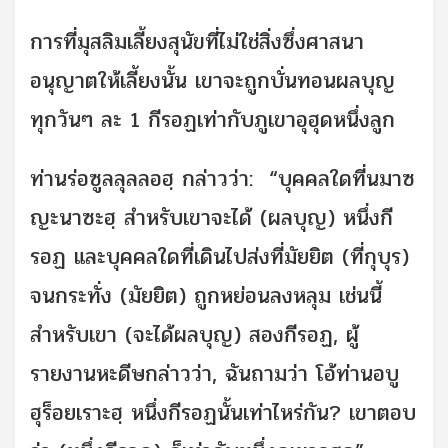
การที่มุสลิมเลี้ยงสุนัขที่ไม่ใช่สิ่งซึ่งศาสนา
อนุญาตให้เลี้ยงนั้น เขาจะถูกบั่นทอนผลบุญ
ทุกวันๆ ละ 1 กีรอฏเท่ากับภูเขาอุฮุดหนึ่งลูก
ท่านร่อซูลลุลลอฮฺ กล่าวว่า: “บุคคลใดที่นมาซ
ญะนาซะฮฺ สำหรับเขาจะได้ (ผลบุญ) หนึ่งกี
รอฏ และบุคคลใดที่เดินไปส่งที่มัยยิต (ที่กุบุร)
จนกระทั่ง (มัยยิต) ถูกหย่อนลงหลุม เช่นนี้
สำหรับเขา (จะได้ผลบุญ) สองกีรอฏ, ผู้
รายงานหะดีษกล่าวว่า, ฉันถามว่า โอ้ท่านอบู
ฮุร็อยเราะฮฺ หนึ่งกีรอฏนั้นเท่าไหร่กัน? เขาตอบ