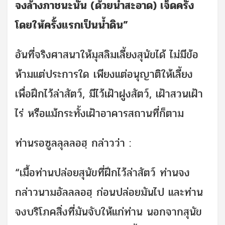
จงล้างภาชนะนั้น (ด้วยน้ำสะอาด) เจ็ดครั้ง
โดยให้ครั้งแรกเป็นน้ำดิน”
อันที่จริงศาสนาให้มุสลิมเลี้ยงสุนัขได้ ไม่มีข้อ
ห้ามแต่ประการใด เพียงแต่อนุญาติให้เลี้ยง
เพื่อฝึกไว้ล่าสัตว์, มีไว้เฝ้าฝูงสัตว์, เฝ้าสวนเฝ้า
ไร่ หรือแม้กระทั้งเฝ้าอาคารสถานที่ก็ตาม
ท่านรอซูลลุลลอฮฺ กล่าวว่า :
“เมื้อท่านปล่อยสุนัขที่ฝึกไว้ล่าสัตว์ ท่านจง
กล่าวนามอัลลลอฮฺ ก่อนปล่อยมันไป และท่าน
จงบริโภคสิ่งที่มันจับให้แก่ท่าน นอกจากสุนัข