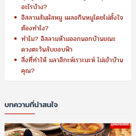
อะไรบ้าง?
อิสลามสัมผัสหมู เผลอกินหมูโดยไม่ตั้งใจ
ต้องทำไง?
ทำไม? อิสลามห้ามออกนอกบ้านขณะ
ดวงตะวันลับขอบฟ้า
สิ่งที่ทำให้ มลาอิกะห์เราะมะห์ ไม่เข้าบ้าน
คุณ?
บทความที่น่าสนใจ