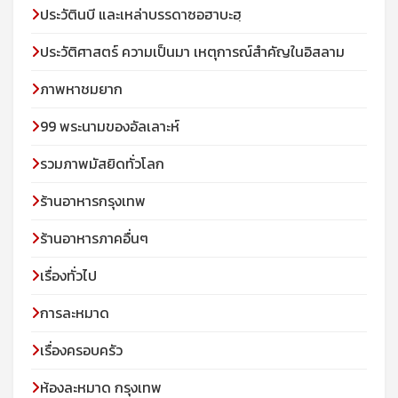
ประวัตินบี และเหล่าบรรดาซอฮาบะฮฺ
ประวัติศาสตร์ ความเป็นมา เหตุการณ์สำคัญในอิสลาม
ภาพหาชมยาก
99 พระนามของอัลเลาะห์
รวมภาพมัสยิดทั่วโลก
ร้านอาหารกรุงเทพ
ร้านอาหารภาคอื่นๆ
เรื่องทั่วไป
การละหมาด
เรื่องครอบครัว
ห้องละหมาด กรุงเทพ