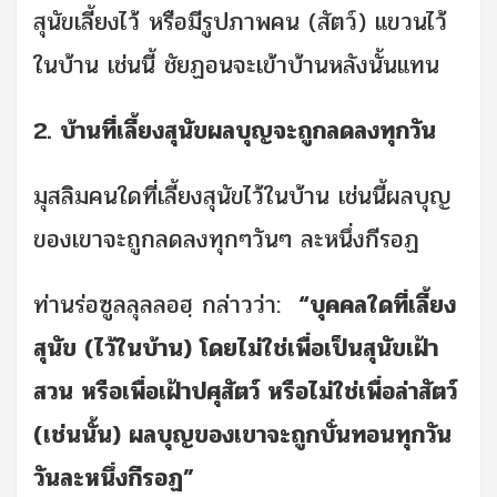
สุนัขเลี้ยงไว้ หรือมีรูปภาพคน (สัตว์) แขวนไว้
ในบ้าน เช่นนี้ ชัยฏอนจะเข้าบ้านหลังนั้นแทน
2. บ้านที่เลี้ยงสุนัขผลบุญจะถูกลดลงทุกวัน
มุสลิมคนใดที่เลี้ยงสุนัขไว้ในบ้าน เช่นนี้ผลบุญ
ของเขาจะถูกลดลงทุกๆวันๆ ละหนึ่งกีรอฏ
ท่านร่อซูลลุลลอฮฺ กล่าวว่า:
“บุคคลใดที่เลี้ยง
สุนัข (ไว้ในบ้าน) โดยไม่ใช่เพื่อเป็นสุนัขเฝ้า
สวน หรือเพื่อเฝ้าปศุสัตว์ หรือไม่ใช่เพื่อล่าสัตว์
(เช่นนั้น) ผลบุญของเขาจะถูกบั่นทอนทุกวัน
วันละหนึ่งกีรอฏ”