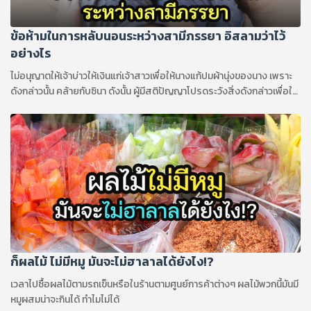
ข้อห้ามในการหลับนอนระหว่างสามีภรรยา อิสลามว่าไว้
อย่างไร
ไม่อนุญาตให้เจ้าบ่าวให้เงินแก่เจ้าสาวเพื่อให้นางแก้ปมผ้านุ่งของนาง เพราะ
ดังกล่าวนั้น คล้ายกับซินา ดังนั้น ผู้มีสติปัญญาโปรดระวังสิ่งดังกล่าวเพื่อให้
สอดคล้องกับซุนนะฮ์ที่บริสุทธิ์
ก็ผลไม้ ไม่มีหมู มันจะไม่ฮาลาลได้ยังไง!?
เวลาไปซื้อผลไม้ตามรถเข็นหรือในร้านตามศูนย์การค้าต่างๆ ผลไม้พวกนี้มันมี
หมูผสมน่าจะกินได้ ทำไมไม่ได้