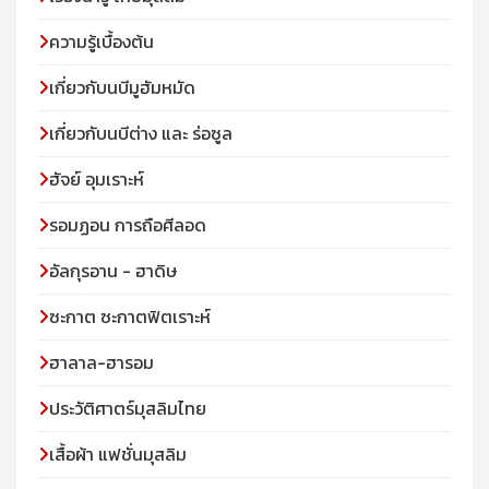
ความรู้เบื้องต้น
เกี่ยวกับนบีมูฮัมหมัด
เกี่ยวกับนบีต่าง และ ร่อซูล
ฮัจย์ อุมเราะห์
รอมฏอน การถือศีลอด
อัลกุรอาน - ฮาดิษ
ซะกาต ซะกาตฟิตเราะห์
ฮาลาล-ฮารอม
ประวัติศาตร์มุสลิมไทย
เสื้อผ้า แฟชั่นมุสลิม