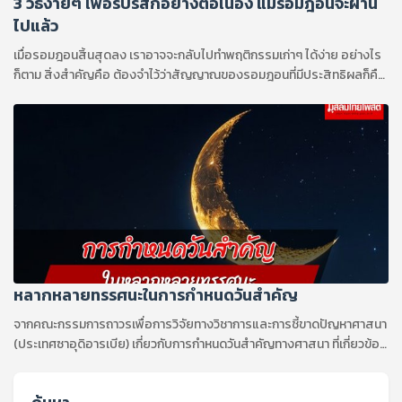
3 วิธีง่ายๆ เพื่อรับริสกีอย่างต่อเนื่อง แม้รอมฎอนจะผ่าน
ไปแล้ว
เมื่อรอมฎอนสิ้นสุดลง เราอาจจะกลับไปทำพฤติกรรมเก่าๆ ได้ง่าย อย่างไร
ก็ตาม สิ่งสำคัญคือ ต้องจำไว้ว่าสัญญาณของรอมฎอนที่มีประสิทธิผลก็คือ
เราจะเป็นคนที่ดีขึ้นในช่วงหลายเดือนหลังรอมฎอน มากกว่าช่วงหลายเดือน
ก่อนรอมฎอน
หลากหลายทรรศนะในการกำหนดวันสำคัญ
จากคณะกรรมการถาวรเพื่อการวิจัยทางวิชาการและการชี้ขาดปัญหาศาสนา
(ประเทศซาอุดิอารเบีย) เกี่ยวกับการกำหนดวันสำคัญทางศาสนา ที่เกี่ยวข้อง
กับการดูจันทร์เสี้ยว