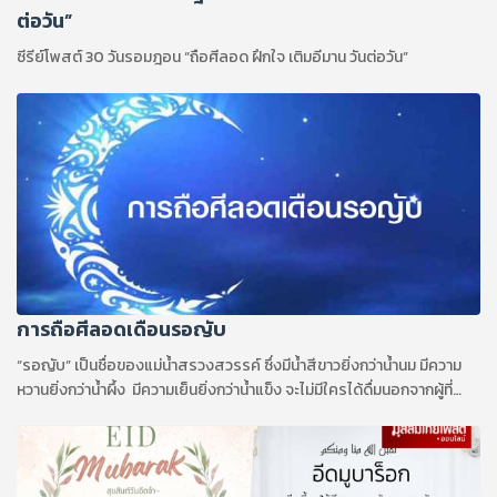
ต่อวัน”
ซีรีย์โพสต์ 30 วันรอมฎอน “ถือศีลอด ฝึกใจ เติมอีมาน วันต่อวัน”
การถือศีลอดเดือนรอญับ
“รอญับ” เป็นชื่อของแม่น้ำสรวงสวรรค์ ซึ่งมีน้ำสีขาวยิ่งกว่าน้ำนม มีความ
หวานยิ่งกว่าน้ำผึ้ง มีความเย็นยิ่งกว่าน้ำแข็ง จะไม่มีใครได้ดื่มนอกจากผู้ที่
ถือบวช ในเดือนรอญับ เท่านั้น