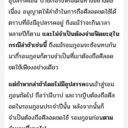
อุปสรรคเช่น ป่วยเรื้อรังหรือเดินทางอย่างต่อ
เนื่อง อนุญาตให้ล่าช้าในการถือศีลอดชดใช้ได้
ตราบที่ยังมีอุปสรรคอยู่ ถึงแม้ว่าจะกินเวลา
หลายปีก็ตาม
และไม่จำเป็นต้องจ่ายฟิดยะฮฺใน
กรณีล่าช้าเช่นนี้
ถึงแม้รอมฎอนจะซ้อนทบกัน
มากี่รอมฎอนก็ตามจำเป็นที่เขาต้องถือศีลอด
ชดใช้เพียงอย่างเดียว
แต่ถ้าหากล่าช้าโดยไม่มีอุปสรรค
จนเข้าสู่รอม
ฎอนถัดไป ถือว่ามีบาป และวาญิบต้องถือศีล
อดในรอมฎอนประจำปีนั้น หลังจากนั้นก็
จำเป็นต้องถือศีลอดชดใช้ รอมฎอนก่อน
ตาม