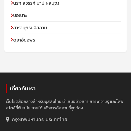
นรก สวรรค์ บาป ผลบุญ
ปอเนาะ
สารานุกรมอิสลาม
ดุอาอ์ขอพร
เกี่ยวกับเรา
เว็บไซต์สื่อกลางสำหรับมุสลิมไทย นำเสนอข่าวสาร สาระความรู้ และไลฟ์
สไตล์ที่ทันสมัย ภายใต้หลักการอิสลามที่ถูกต้อง
กรุงเทพมหานคร, ประเทศไทย