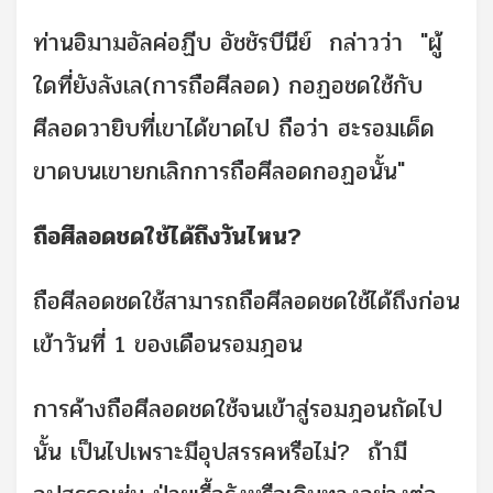
ท่านอิมามอัลค่อฏีบ อัชชัรบีนีย์ กล่าวว่า "ผู้
ใดที่ยังลังเล(การถือศีลอด) กอฏอชดใช้กับ
ศีลอดวายิบที่เขาได้ขาดไป ถือว่า ฮะรอมเด็ด
ขาดบนเขายกเลิกการถือศีลอดกอฏอนั้น"
ถือศีลอดชดใช้ได้ถึงวันไหน?
ถือศีลอดชดใช้สามารถถือศีลอดชดใช้ได้ถึงก่อน
เข้าวันที่ 1 ของเดือนรอมฎอน
การค้างถือศีลอดชดใช้จนเข้าสู่รอมฎอนถัดไป
นั้น เป็นไปเพราะมีอุปสรรคหรือไม่? ถ้ามี