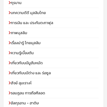
กุรบาน
บทความดีดี มุสลิมไทย
การเงิน และ ประกันตะกาฟุล
ภาพมุสลิม
เรื่องน่ารู้ ไทยมุสลิม
ความรู้เบื้องต้น
เกี่ยวกับนบีมูฮัมหมัด
เกี่ยวกับนบีต่าง และ ร่อซูล
ฮัจย์ อุมเราะห์
รอมฏอน การถือศีลอด
อัลกุรอาน - ฮาดิษ