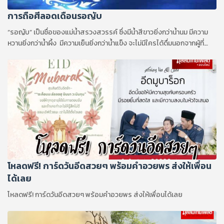
การถือศีลอดเดือนรอญับ
“รอญับ” เป็นชื่อของแม่น้ำสรวงสวรรค์ ซึ่งมีน้ำสีขาวยิ่งกว่าน้ำนม มีความ
หวานยิ่งกว่าน้ำผึ้ง มีความเย็นยิ่งกว่าน้ำแข็ง จะไม่มีใครได้ดื่มนอกจากผู้ที่
ถือบวช ในเดือนรอญับ เท่านั้น
โหลดฟรี! การ์ดวันอีดสวยๆ พร้อมคำอวยพร ส่งให้เพื่อน
ได้เลย
โหลดฟรี! การ์ดวันอีดสวยๆ พร้อมคำอวยพร ส่งให้เพื่อนได้เลย