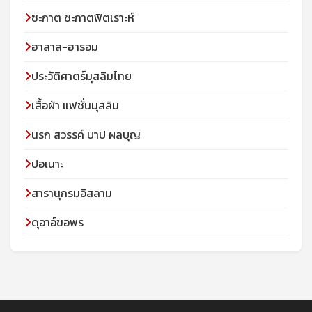
ซะกาต ซะกาตฟิตเราะห์
ฮาลาล-ฮารอม
ประวัติศาตร์มุสลิมไทย
เสื้อผ้า แฟชั่นมุสลิม
นรก สวรรค์ บาป ผลบุญ
ปอเนาะ
สารานุกรมอิสลาม
ดุอาอ์ขอพร