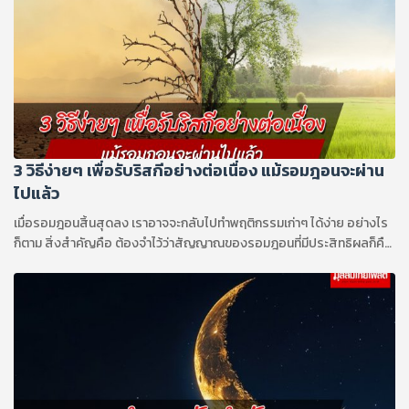
3 วิธีง่ายๆ เพื่อรับริสกีอย่างต่อเนื่อง แม้รอมฎอนจะผ่าน
ไปแล้ว
เมื่อรอมฎอนสิ้นสุดลง เราอาจจะกลับไปทำพฤติกรรมเก่าๆ ได้ง่าย อย่างไร
ก็ตาม สิ่งสำคัญคือ ต้องจำไว้ว่าสัญญาณของรอมฎอนที่มีประสิทธิผลก็คือ
เราจะเป็นคนที่ดีขึ้นในช่วงหลายเดือนหลังรอมฎอน มากกว่าช่วงหลายเดือน
ก่อนรอมฎอน