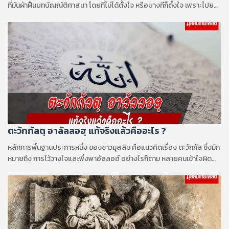
ที่มันฝ่าฝืนบทบัญญัติศาสนา โดยที่ไม่ได้ตั้งใจ หรือบางทีก็ตั้งใจ เพราะไปย
อมให้กับชะฮฺวะฮฺ อารมณ์ใฝ่ต่ำของตัวเรา
ตะวักกัลตฺ อาลัลลอฮฺ แท้จริงแล้วคืออะไร ?
หลักการพื้นฐานประการหนึ่ง ของชาวมุสลิม คือแนวคิดเรื่อง ตะวักกัล ซึ่งมัก
หมายถึง การไว้วางใจและพึ่งพาอัลลอฮ์ อย่างไรก็ตาม หลายคนเข้าใจผิด
เกี่ยวกับ แนวคิดเรื่อง ตะวักกัล พวกเขามองว่า ตะวักกัล เป็นลักษณะทางวาจา
แบบเฉยๆ ซึ่งเกี่ยวข้องกับ การวิงวอนขอสิ่งที่ อัลลอฮ์ประสงค์