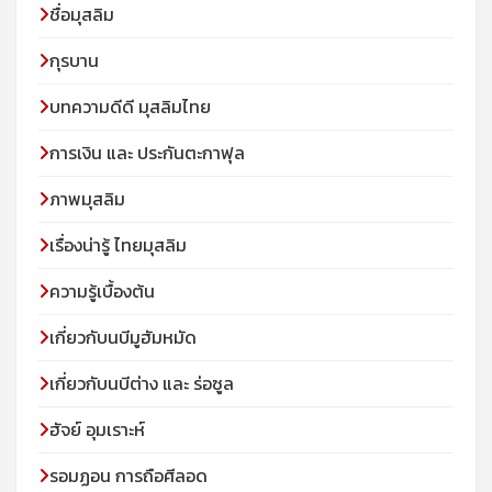
ชื่อมุสลิม
กุรบาน
บทความดีดี มุสลิมไทย
การเงิน และ ประกันตะกาฟุล
ภาพมุสลิม
เรื่องน่ารู้ ไทยมุสลิม
ความรู้เบื้องต้น
เกี่ยวกับนบีมูฮัมหมัด
เกี่ยวกับนบีต่าง และ ร่อซูล
ฮัจย์ อุมเราะห์
รอมฏอน การถือศีลอด