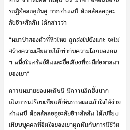
รอฎิยัลลอฮูอันฮู จากท่านนบี ศ็อลลัลลอฮูอะ
ลัยอิวะสัลลัม ได้กล่าวว่า
“หมาป่าสองตัวที่หิวโหย ถูกส่งไปยังแกะ จะไม่
สร้างความเสียหายได้เท่ากับความโลภของคน
ๆ หนึ่งในทรัพย์สินและชื่อเสียงที่จะมีต่อศาสนา
ของเขา”
ความหมายของหะดีษนี มีความลึกซึ้งมาก
เป็นการเปรียบเทียบที่เห็นภาพและเข้าใจได้ง่าย
ท่านนบี ศ็อลลัลลอฮูอะลัยอิวะสัลลัม ได้เปรียบ
เทียบบุคคลที่จิตใจของเขาผูกพันกับการมีชีวิต