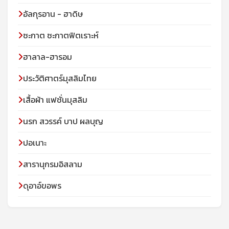
อัลกุรอาน - ฮาดิษ
ซะกาต ซะกาตฟิตเราะห์
ฮาลาล-ฮารอม
ประวัติศาตร์มุสลิมไทย
เสื้อผ้า แฟชั่นมุสลิม
นรก สวรรค์ บาป ผลบุญ
ปอเนาะ
สารานุกรมอิสลาม
ดุอาอ์ขอพร