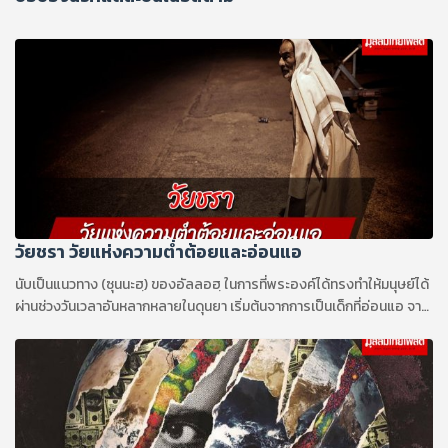
วัยชรา วัยแห่งความต่ำต้อยและอ่อนแอ
นับเป็นแนวทาง (ซุนนะฮฺ) ของอัลลอฮฺ ในการที่พระองค์ได้ทรงทำให้มนุษย์ได้
ผ่านช่วงวันเวลาอันหลากหลายในดุนยา เริ่มต้นจากการเป็นเด็กที่อ่อนแอ จาก
นั้นก็เป็นหนุ่มฉกรรจ์ และสุดท้ายก็กลับคืนสู่วัยชราที่อ่อนแรง