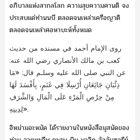
อภิบาลแห่งสากลโลก ความสุขความศานติ จง
ประสบแด่ท่านนบี ตลอดจนเหล่าเครือญาติ
ตลอดจนเหล่าศอหาบะห์ทั้งหมด
روى الإمام أحمد في مسنده من حديث
كعب بن مالك الأنصاري رضي الله عنه:
عن النبي صلى الله عليه وسلـم قال: «مَا
ذِئْبَانِ جَائِعَانِ أُرْسِلَا فِي غَنَمٍ، بِأَفْسَدَ لَهَا
مِنْ حِرْصِ الْمَرْءِ عَلَى الْمَالِ وَالشَّرَفِ
لِدِينِهِ».
อิหม่ามอะหมัด ได้รายงานในหนังสือมุสนัดของ
ท่าน จากหะดีษ กะฮฺบ บิน มาลิก อัลอันซอรีย์