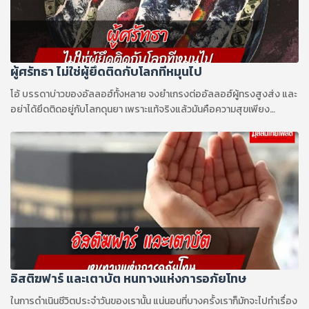
ผู้ศรัทธา ไม่ใช่ผู้ยึดติดกับโลกทีหมุนไป
โอ้ บรรดาบ่าวของอัลลอฮ์ทั้งหลาย จงยำเกรงต่ออัลลอฮ์ผู้ทรงสูงส่ง และ
อย่าได้ยึดติดอยู่กับโลกดุนยา เพราะแท้จริงแล้วมันคือความสุขเพียง
ชั่วคราวที่หลอกลวง
อิสติฆฟาร์ และเตาบัต หนทางแห่งการอภัยโทษ
ในการดำเนินชีวิตประจำวันของเรานั้น แน่นอนที่บางครั้งเราก็มักจะไปทำเรื่อง