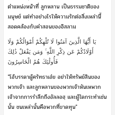
ตำแหน่งหน้าที่ ลูกหลาน เป็นธรรมชาติของ
มนุษย์ แต่ทำอย่างไรให้ความรักต่อสิ่งเหล่านี้
สอดคล้องกับคำสอนของอิสลาม
يَا أَيُّهَا الَّذِينَ آمَنُوا لَا تُلْهِكُمْ أَمْوَالُكُمْ وَلَا
أَوْلَادُكُمْ عَن ذِكْرِ اللَّهِ ۚ وَمَن يَفْعَلْ ذَٰلِكَ
فَأُولَٰئِكَ هُمُ الْخَاسِرُونَ
"โอ้บรรดาผู้ศรัทธาเอ๋ย อย่าให้ทรัพย์สินของ
พวกเจ้า และลูกหลานของพวกเจ้าหันเหพวก
เจ้าจากการรำลึกถึงอัลลอฮฺ และผู้ใดกระทำเช่น
นั้น ชนเหล่านั้นคือพวกที่ขาดทุน"