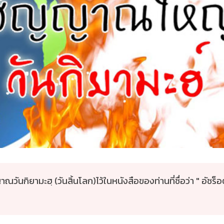
ณวันกิยามะฮฺ (วันสิ้นโลก)ไว้ในหนังสือของท่านที่ชื่อว่า " อัชร็อ