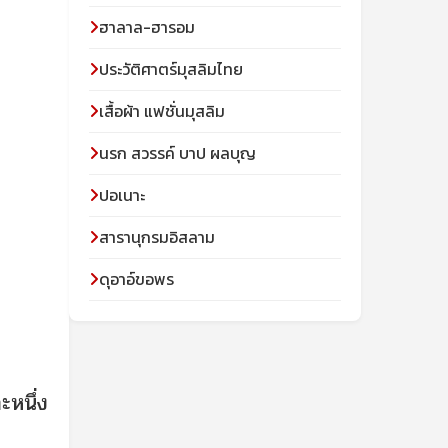
ฮาลาล-ฮารอม
ประวัติศาตร์มุสลิมไทย
เสื้อผ้า แฟชั่นมุสลิม
นรก สวรรค์ บาป ผลบุญ
ปอเนาะ
สารานุกรมอิสลาม
ดุอาอ์ขอพร
ะหนึ่ง