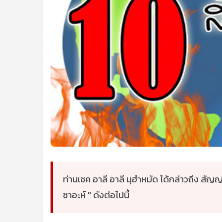
ท่านเชค อาลี อาลี มุฮำหมัด ได้กล่าวถึง สัญญา
ซาอะห์ " ดังต่อไปนี้