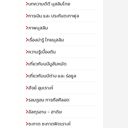
บทความดีดี มุสลิมไทย
การเงิน และ ประกันตะกาฟุล
ภาพมุสลิม
เรื่องน่ารู้ ไทยมุสลิม
ความรู้เบื้องต้น
เกี่ยวกับนบีมูฮัมหมัด
เกี่ยวกับนบีต่าง และ ร่อซูล
ฮัจย์ อุมเราะห์
รอมฏอน การถือศีลอด
อัลกุรอาน - ฮาดิษ
ซะกาต ซะกาตฟิตเราะห์