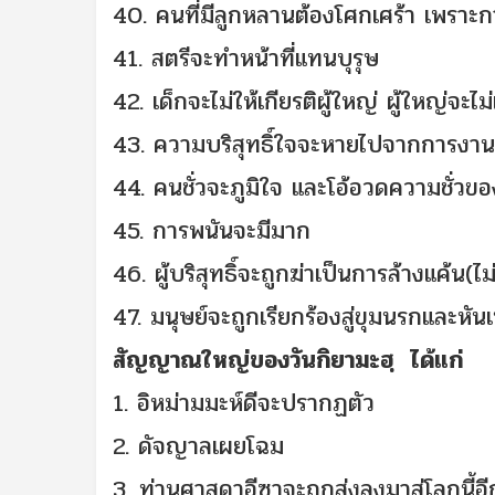
40. คนที่มีลูกหลานต้องโศกเศร้า เพราะ
41. สตรีจะทำหน้าที่แทนบุรุษ
42. เด็กจะไม่ให้เกียรติผู้ใหญ่ ผู้ใหญ่จะ
43. ความบริสุทธิ์ใจจะหายไปจากการงา
44. คนชั่วจะภูมิใจ และโอ้อวดความชั่ว
45. การพนันจะมีมาก
46. ผู้บริสุทธิ์จะถูกฆ่าเป็นการล้างแค้น(ไม
47. มนุษย์จะถูกเรียกร้องสู่ขุมนรกและหั
สัญญาณใหญ่
ของวันกิยามะฮฺ
ได้แก่
1. อิหม่ามมะห์ดีจะปรากฏตัว
2. ดัจญาลเผยโฉม
3. ท่านศาสดาอีซาจะถูกส่งลงมาสู่โลกนี้อีก