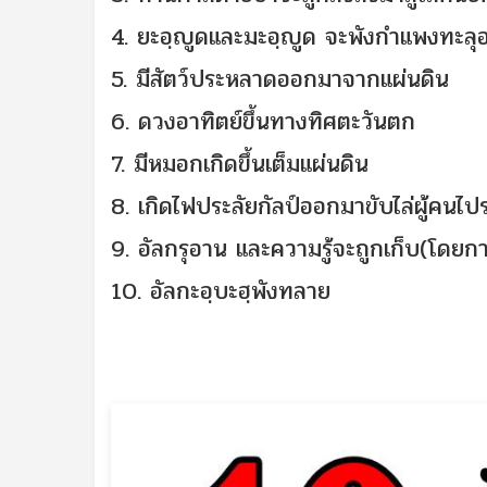
4. ยะอฺญูดและมะอฺญูด จะพังกำแพงทะลุ
5. มีสัตว์ประหลาดออกมาจากแผ่นดิน
6. ดวงอาทิตย์ขึ้นทางทิศตะวันตก
7. มีหมอกเกิดขึ้นเต็มแผ่นดิน
8. เกิดไฟประลัยกัลป์ออกมาขับไล่ผู้คน
9. อัลกรุอาน และความรู้จะถูกเก็บ(โด
10. อัลกะอฺบะฮฺพังทลาย