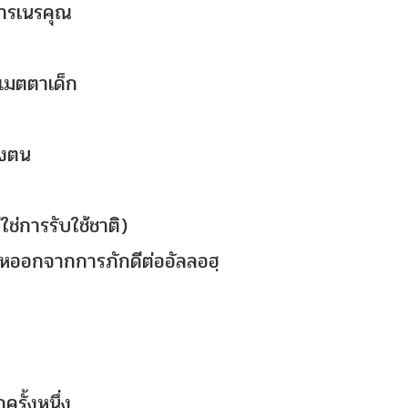
การเนรคุณ
ไม่เมตตาเด็ก
น
ของตน
่ใช่การรับใช้ชาติ)
นเหออกจากการภักดีต่ออัลลอฮฺ
ครั้งหนึ่ง