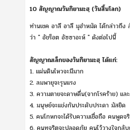
10 สัญญาณวันกิยามะฮฺ (วันสิ้นโลก)
ท่านเชค อาลี อาลี มุฮำหมัด ได้กล่าวถึง 
ว่า " อัชร็อต อัซซาอะห์ " ดังต่อไปนี้
สัญญาณเล็ก
ของวันกิยามะฮฺ
ได้แก่:
1. แผ่นดินไหวจะมีมาก
2. ลมพายุจะรุนแรง
3. ความตายจะดาษดื่น(จากโรคร้าย) แล
4. มนุษย์จะแข่งกันประดับประดา มัสยิด
5. คนโกหกจะได้รับความเชื่อถือ คนพูดจ
6. คนทุจริตจะปลอดภัย คนไว้วางใจกลับถ