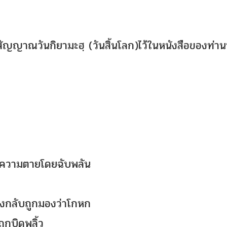
สัญญาณวันกิยามะฮฺ (วันสิ้นโลก)ไว้ในหนังสือของท่านที
ะความตายโดยฉับพลัน
ริงกลับถูกมองว่าโกหก
ูกบิดพลิ้ว