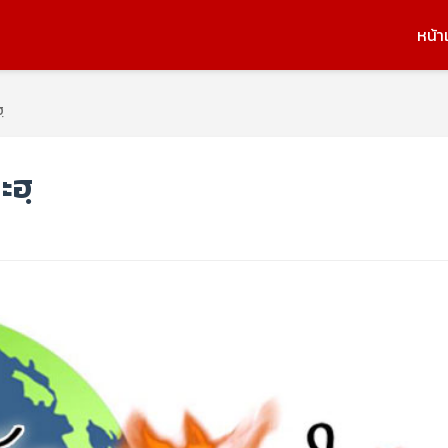
หน้า
ฺ
ะฮฺ