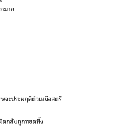
งมากมาย
ุรุษจะประพฤติตัวเหมือสตรี
ะเมิดกลับถูกทอดทิ้ง