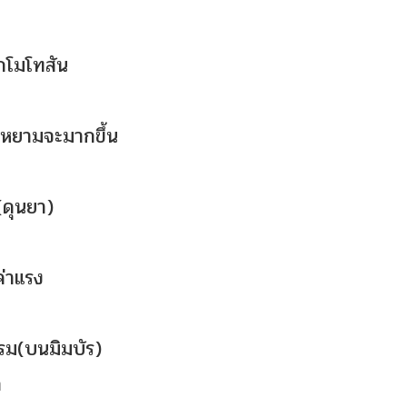
ลภโมโทสัน
ดหยามจะมากขึ้น
(ดุนยา)
ค่าแรง
รรม(บนมิมบัร)
าก