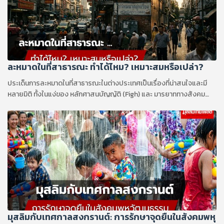
ละหมาดในที่สาธารณะ ทำได้ไหม? เหมาะสมหรือเปล่า?
ประเด็นการละหมาดในที่สาธารณะในต่างประเทศเป็นเรื่องที่น่าสนใจและมี
หลายมิติ ทั้งในแง่ของ หลักศาสนบัญญัติ (Figh) และ มารยาททางสังคม
(Adab)
มุสลิมกับเทศกาลสงกรานต์: การรักษาจุดยืนในสังคมพหุ