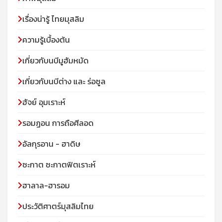
เรื่องน่ารู้ ไทยมุสลิม
ความรู้เบื้องต้น
เกี่ยวกับนบีมูฮัมหมัด
เกี่ยวกับนบีต่าง และ ร่อซูล
ฮัจย์ อุมเราะห์
รอมฏอน การถือศีลอด
อัลกุรอาน - ฮาดิษ
ซะกาต ซะกาตฟิตเราะห์
ฮาลาล-ฮารอม
ประวัติศาตร์มุสลิมไทย