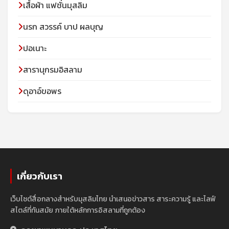
เสื้อผ้า แฟชั่นมุสลิม
นรก สวรรค์ บาป ผลบุญ
ปอเนาะ
สารานุกรมอิสลาม
ดุอาอ์ขอพร
เกี่ยวกับเรา
เว็บไซต์สื่อกลางสำหรับมุสลิมไทย นำเสนอข่าวสาร สาระความรู้ และไลฟ์
สไตล์ที่ทันสมัย ภายใต้หลักการอิสลามที่ถูกต้อง