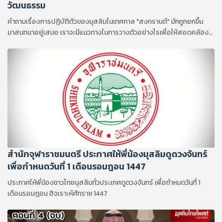
วัฒนธรรม
คำถามเรื่องการปฏิบัติตัวของมุสลิมในเทศกาล "สงกรานต์" มักถูกยกขึ้น
มาสนทนาอยู่เสมอ เราจะมีแนวทางในการวางตัวอย่างไรเพื่อให้สอดคล้อง
กับบทบัญญัติทางศาสนา ?
สำนักจุฬาราชมนตรี ประกาศให้พี่น้องมุสลิมดูดวงจันทร์
เพื่อกำหนดวันที่ 1 เดือนรอมฎอน 1447
ประกาศให้พี่น้องชาวไทยมุสลิมทั่วประเทศดูดวงจันทร์ เพื่อกำหนดวันที่ 1
เดือนรอมฎอน ฮิจเราะห์ศักราช 1447