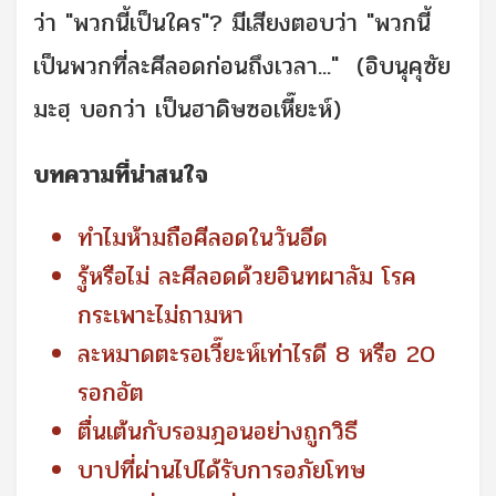
ว่า "พวกนี้เป็นใคร"? มีเสียงตอบว่า "พวกนี้
เป็นพวกที่ละศีลอดก่อนถึงเวลา..." (อิบนุคุซัย
มะฮฺ บอกว่า เป็นฮาดิษซอเหี๊ยะห์)
บทความที่น่าสนใจ
ทำไมห้ามถือศีลอดในวันอีด
รู้หรือไม่ ละศีลอดด้วยอินทผาลัม โรค
กระเพาะไม่ถามหา
ละหมาดตะรอเวี๊ยะห์เท่าไรดี 8 หรือ 20
รอกอัต
ตื่นเต้นกับรอมฎอนอย่างถูกวิธี
บาปที่ผ่านไปได้รับการอภัยโทษ