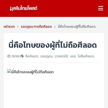
หน้าแรก
›
รอมฏอน การถือศีลอด
›
นี่คือโทษของผู้ที่ไม่ถือศีลอด
นี่คือโทษของผู้ที่ไม่ถือศีลอด
19963
ถือศีลอด
,
รอมฎอน
,
บวชชดใช้
,
นรก
,
ไม่ถือศีลอด
,