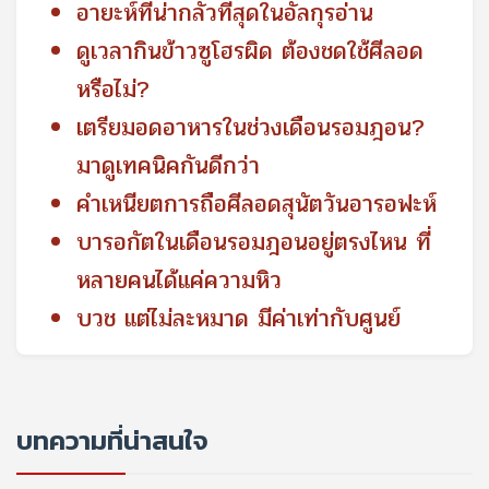
อายะห์ที่น่ากลัวที่สุดในอัลกุรอ่าน
ดูเวลากินข้าวซูโฮรผิด ต้องชดใช้ศีลอด
หรือไม่?
เตรียมอดอาหารในช่วงเดือนรอมฎอน?
มาดูเทคนิคกันดีกว่า
คำเหนียตการถือศีลอดสุนัตวันอารอฟะห์
บารอกัตในเดือนรอมฎอนอยู่ตรงไหน ที่
หลายคนได้แค่ความหิว
บวช แต่ไม่ละหมาด มีค่าเท่ากับศูนย์
บทความที่น่าสนใจ