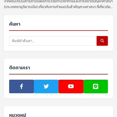
จากคณะกรรมการถาวรเพื่อการวิจัยทางวิชาการและการชี้ขาดปัญหาศาสนา
(ประเทศซาอุดิอารเบีย) เกี่ยวกับการกำหนดวันสำคัญทางศาสนา ที่เกี่ยวข้อง
กับการดูจันทร์เสี้ยว
ค้นหา
ติดตามเรา
หมวดหมู่