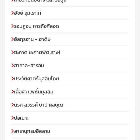
ฮัจย์ อุมเราะห์
รอมฏอน การถือศีลอด
อัลกุรอาน - ฮาดิษ
ซะกาต ซะกาตฟิตเราะห์
ฮาลาล-ฮารอม
ประวัติศาตร์มุสลิมไทย
เสื้อผ้า แฟชั่นมุสลิม
นรก สวรรค์ บาป ผลบุญ
ปอเนาะ
สารานุกรมอิสลาม