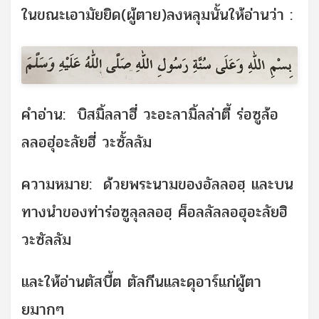
ในขณะเอามัยยิด(ผู้ตาย)ลงหลุมนั้นให้อ่านว่า :
คำอ่าน: บิสมิ้ลลาฮี่ วะอะลามิ้ลล่าตี้ ร่อซูล้อ
ลลอฮุ่อะลัยฮี่ วะซั้ลลัม
ความหมาย: ด้วยพระนามของอัลลอฮฺ และบน
ทางนำของท่าร่อซูลุลลอฮฺ ศ็อลลัลลอฮุอะลัยฮิ
วะซัลลัม
และให้อ่านตัสบี้ต ตัลกีนและดุอาร์แก่ผู้ตา
ยมากๆ