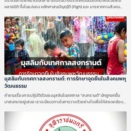
ประเด็นการละหมาดในที่สาธารณะในต่างประเทศเป็นเรื่องที่น่าสนใจและมี
หลายมิติ ทั้งในแง่ของ หลักศาสนบัญญัติ (Figh) และ มารยาททางสังคม
(Adab)
มุสลิมกับเทศกาลสงกรานต์: การรักษาจุดยืนในสังคมพหุ
วัฒนธรรม
คำถามเรื่องการปฏิบัติตัวของมุสลิมในเทศกาล "สงกรานต์" มักถูกยกขึ้น
มาสนทนาอยู่เสมอ เราจะมีแนวทางในการวางตัวอย่างไรเพื่อให้สอดคล้อง
กับบทบัญญัติทางศาสนา ?