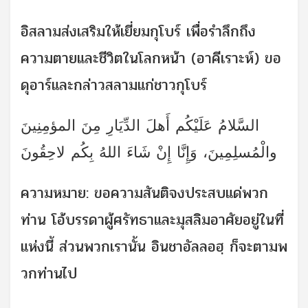
อิสลามส่งเสริมให้เยี่ยมกุโบร์ เพื่อรำลึกถึง
ความตายและชีวิตในโลกหน้า (อาคีเราะห์) ขอ
ดุอาร์และกล่าวสลามแก่ชาวกุโบร์
السَّلامُ عَلَيْكُم أَهلَ الدِّيَارِ مِنَ المؤمِنِينَ
والْمُسلِمِينَ، وَإِنَّا إِنْ شَاءَ اللهُ بِكُم لاحِقُونَ
ความหมาย: ขอความสันติจงประสบแด่พวก
ท่าน โอ้บรรดาผู้ศรัทธาและมุสลิมอาศัยอยู่ในที่
แห่งนี้ ส่วนพวกเรานั้น อินชาอัลลอฮฺ ก็จะตามพ
วกท่านไป