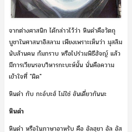
จากต่างศาสนิก ได้กล่าวไว้ว่า หินดำคือวัตถุ
บูชาในศาสนาอิสลาม เพียงเพราะเห็นว่า มุสลิม
นับล้านคน ก้มกราบ หรือไปร่วมพิธีฮัจญ์ แล้ว
มีการเวียนรอบวิหารกะบะห์นั้น นั่นคือความ
เข้าใจที่ "ผิด"
หินดำ กับ กะอ์บะฮ์ ไม่ใช่ อันเดี่ยวกันนะ
หินดำ
หินดำ หรือในภาษาอาหรับ คือ อัลฮฺยา อัล อัส