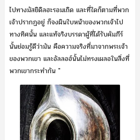
ไปทางมัสยิดิลฮะรอมเถิด และที่ใดก็ตามที่พวก
เจ้าปรากฏอยู่ ก็จงผินใบหน้าของพวกเจ้าไป
ทางทิศนั้น และแท้จริงบรรดาผู้ที่ได้รับคัมภีร์
นั้นย่อมรู้ดีว่ามัน คือความจริงที่มาจากพระเจ้า
ของพวกเขา และอัลลอฮ์นั้นไม่ทรงเผลอในสิ่งที่
พวกเขากระทำกัน "