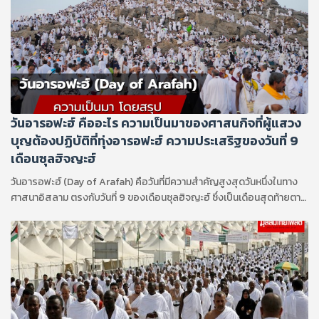
ผันและสร้างรากฐานสำคัญให้แก่อิสลามอย่างลึกซึ้ง
วันอารอฟะฮ์ คืออะไร ความเป็นมาของศาสนกิจที่ผู้แสวง
บุญต้องปฏิบัติที่ทุ่งอารอฟะฮ์ ความประเสริฐของวันที่ 9
เดือนซุลฮิจญะฮ์
วันอารอฟะฮ์ (Day of Arafah) คือวันที่มีความสำคัญสูงสุดวันหนึ่งในทาง
ศาสนาอิสลาม ตรงกับวันที่ 9 ของเดือนซุลฮิจญะฮ์ ซึ่งเป็นเดือนสุดท้ายตาม
ปฏิทินทางจันทรคติของอิสลาม วันนี้ถือเป็นหัวใจสำคัญและเป็นจิตวิญญาณ
ของพิธีฮัจญ์ที่ผู้แสวงบุญทุกคนจะมารวมตัวกัน ณ ทุ่งอารอฟะฮ์