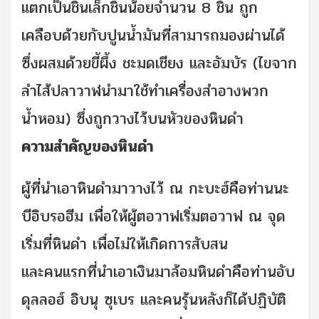
แตกเป็นชิ้นเล็กชิ้นน้อยจำนวน 8 ชิ้น ถูก
เคลือบด้วยกับปูนน้ำมันที่สามารถมองผ่านได้
ซึ่งผสมด้วยขี้ผึ้ง ชะมดเชียง และอัมบัร (ไขจาก
ลำไส้ปลาวาฬนำมาใช้ทำเครื่องสำอางพวก
น้ำหอม) ซึ่งถูกวางไว้บนหัวของหินดำ
ความสำคัญของหินดำ
ผู้ที่นำเอาหินดำมาวางไว้ ณ กะบะฮ์คือท่านนะ
บีอิบรอฮีม เพื่อให้ผู้ตอวาฟเริ่มตอวาฟ ณ จุด
เริ่มที่หินดำ เพื่อไม่ให้เกิดการสับสน
และคนแรกที่นำเอาเงินมาล้อมหินดำคือท่านอับ
ดุลลอฮ์ อิบนุ ซุเบร และคนรุ้นหลังก็ได้ปฏิบัติ