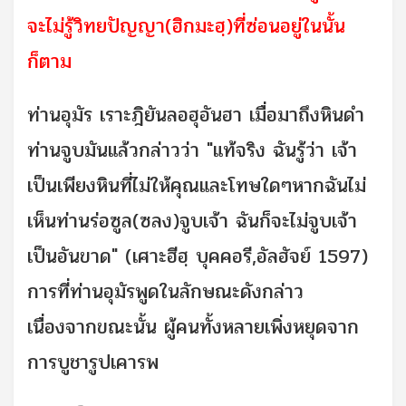
จะไม่รู้วิทยปัญญา(ฮิกมะฮฺ)ที่ซ่อนอยู่ในนั้น
ก็ตาม
ท่านอุมัร เราะฎิยันลอฮุอันฮา เมื่อมาถึงหินดำ
ท่านจูบมันแล้วกล่าวว่า "แท้จริง ฉันรู้ว่า เจ้า
เป็นเพียงหินที่ไม่ให้คุณและโทษใดๆหากฉันไม่
เห็นท่านร่อซูล(ซลง)จูบเจ้า ฉันก็จะไม่จูบเจ้า
เป็นอันขาด" (เศาะฮีฮฺ บุคคอรี,อัลฮัจย์ 1597)
การที่ท่านอุมัรพูดในลักษณะดังกล่าว
เนื่องจากขณะนั้น ผู้คนทั้งหลายเพิ่งหยุดจาก
การบูชารูปเคารพ