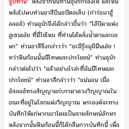
จูบท่าน”
หลังจากนั้นท่านอุมัรก็ร้องไห้ และหัน
หลังไปพบท่านอาลีบินอบีตอเล็บ (ก่าร่อมาฮู้
ลลอฮ์) ท่านอุมัรจึงได้กล่าวขึ้นว่า “โอ้บิดาแห่ง
ฮูเซนเอ๋ย ที่นี่ใช่ไหม ที่ท่านได้หลั่งน้ำตาและขอ
พร” ท่านอาลีจึงกล่าวว่า “อะมีรุ้ลมุมินีนเอ๋ย !
ทว่าหินก้อนนั้นมีโทษและประโยชน์” ท่านอุมัร
กล่าวต่อไปว่า “แล้วอย่างไรล่ะที่มันมีโทษและ
ประโยชน์” ท่านอาลีกล่าวว่า “แน่นอน เมื่อ
อัลลอฮ์ทรงสัญญาแก่บรรดาดวงวิญญาณใน
ขณะที่อยู่ในโลกแห่งวิญญาณ พระองค์จะทรง
บันทึกให้แก่พวกเขาโดยเป็นลายลักษณ์อักษร
หลังจากนั้นหินก้อนนี้ก็ได้กลืนการบันทึกนี้ เพื่อ