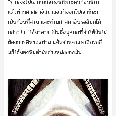
“ท่านจงไปเอาหินก้อนอื่นที่มิใช่หินก้อนนี้มา”
แล้วท่านศาสดาอิสมาแอลก็ออกไปเอาหินมา
เป็นก้อนที่สาม และท่านศาสดาอิบรอฮีมก็ได้
กล่าวว่า “ได้มาหาแก่ฉันซึ่งบุคคลที่ทำให้ฉันไม่
ต้องการหินของท่าน แล้วท่านศาสดาอิบรอฮี
มก็ได้มองหินดำในตำแหน่งของมัน