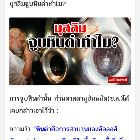
มุสลิมจูบหินดำทำไม?
การจูบหินดำนั้น ท่านศาสดามูฮัมหมัด(ซ.ล.)ได้
เคยกล่าวเอาไว้ว่า :
ความว่า
“หินดำคือการสาบานของอัลลอฮ์