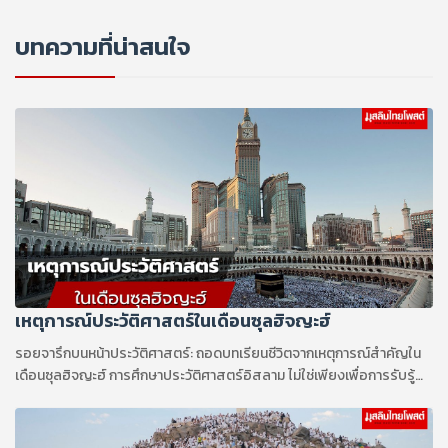
บทความที่น่าสนใจ
เหตุการณ์ประวัติศาสตร์ในเดือนซุลฮิจญะฮ์
รอยจารึกบนหน้าประวัติศาสตร์: ถอดบทเรียนชีวิตจากเหตุการณ์สำคัญใน
เดือนซุลฮิจญะฮ์ การศึกษาประวัติศาสตร์อิสลาม ไม่ใช่เพียงเพื่อการรับรู้
เรื่องราวในอดีต แต่คือการถอดรหัสและทำความเข้าใจถึงวิถีชีวิต บท
ทดสอบ และสัจธรรมที่พระองค์อัลลอฮ์ (ซ.บ.) ทรงต้องการให้คนรุ่นหลังได้
ขบคิด ในบรรดาเดือนทั้งหลาย เดือนซุลฮิจญะฮ์ คือเดือนที่มีเหตุการณ์พลิก