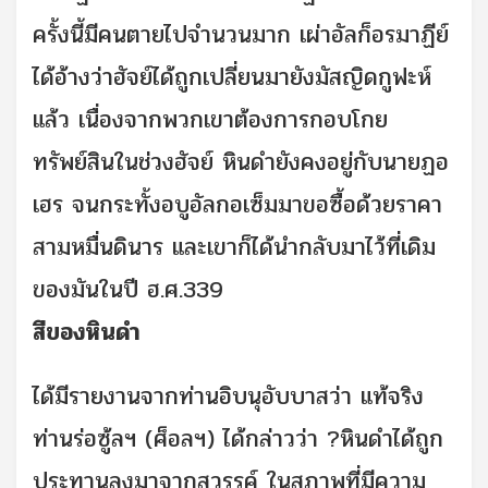
ครั้งนี้มีคนตายไปจำนวนมาก เผ่าอัลก็อรมาฏีย์
ได้อ้างว่าฮัจย์ได้ถูกเปลี่ยนมายังมัสญิดกูฟะห์
แล้ว เนื่องจากพวกเขาต้องการกอบโกย
ทรัพย์สินในช่วงฮัจย์ หินดำยังคงอยู่กับนายฏอ
เฮร จนกระทั้งอบูอัลกอเซ็มมาขอซื้อด้วยราคา
สามหมื่นดินาร และเขาก็ได้นำกลับมาไว้ที่เดิม
ของมันในปี ฮ.ศ.339
สีของหินดำ
ได้มีรายงานจากท่านอิบนุอับบาสว่า แท้จริง
ท่านร่อซู้ลฯ (ศ็อลฯ) ได้กล่าวว่า ?หินดำได้ถูก
ประทานลงมาจากสวรรค์ ในสภาพที่มีความ