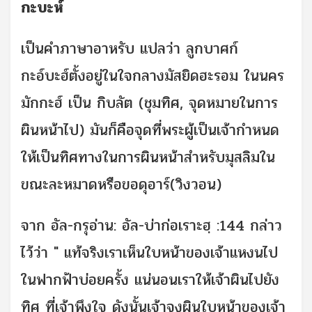
กะบะห์
เป็นคำภาษาอาหรับ แปลว่า ลูกบาศก์
กะอ์บะฮ์ตั้งอยู่ในใจกลางมัสยิดฮะรอม ในนคร
มักกะฮ์ เป็น กิบลัต (ชุมทิศ, จุดหมายในการ
ผินหน้าไป) มันก็คือจุดที่พระผู้เป็นเจ้ากำหนด
ให้เป็นทิศทางในการผินหน้าสำหรับมุสลิมใน
ขณะละหมาดหรือขอดุอาร์(วิงวอน)
จาก อัล-กรุอ่าน: อัล-บ่าก่อเราะฮฺ :144 กล่าว
ไว้ว่า " แท้จริงเราเห็นใบหน้าของเจ้าแหงนไป
ในฟากฟ้าบ่อยครั้ง แน่นอนเราให้เจ้าผินไปยัง
ทิศ ที่เจ้าพึงใจ ดังนั้นเจ้าจงผินใบหน้าของเจ้า