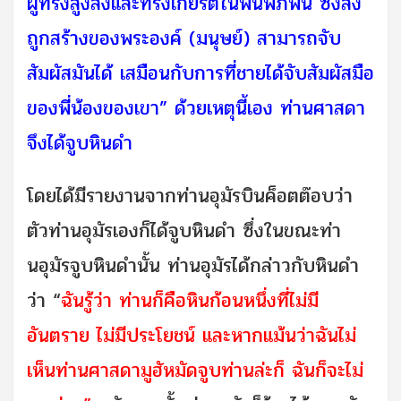
ผู้ทรงสูงส่งและทรงเกียรติในพื้นพิภพนี้ ซึ่งสิ่ง
ถูกสร้างของพระองค์ (มนุษย์) สามารถจับ
สัมผัสมันได้ เสมือนกับการที่ชายได้จับสัมผัสมือ
ของพี่น้องของเขา”
ด้วยเหตุนี้เอง ท่านศาสดา
จึงได้จูบหินดำ
โดยได้มีรายงานจากท่านอุมัรบินค็อตต๊อบว่า
ตัวท่านอุมัรเองก็ได้จูบหินดำ ซึ่งในขณะท่า
นอุมัรจูบหินดำนั้น ท่านอุมัรได้กล่าวกับหินดำ
ว่า “
ฉันรู้ว่า ท่านก็คือหินก้อนหนึ่งที่ไม่มี
อันตราย ไม่มีประโยชน์ และหากแม้นว่าฉันไม่
เห็นท่านศาสดามูฮัหมัดจูบท่านล่ะก็ ฉันก็จะไม่