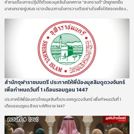
คำถามเรื่องการปฏิบัติตัวของมุสลิมในเทศกาล "สงกรานต์" มักถูกยกขึ้น
มาสนทนาอยู่เสมอ เราจะมีแนวทางในการวางตัวอย่างไรเพื่อให้สอดคล้อง
กับบทบัญญัติทางศาสนา ?
สำนักจุฬาราชมนตรี ประกาศให้พี่น้องมุสลิมดูดวงจันทร์
เพื่อกำหนดวันที่ 1 เดือนรอมฎอน 1447
ประกาศให้พี่น้องชาวไทยมุสลิมทั่วประเทศดูดวงจันทร์ เพื่อกำหนดวันที่ 1
เดือนรอมฎอน ฮิจเราะห์ศักราช 1447