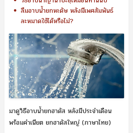
วิธีอาบนํ้าญานาบะฮฺเหมือนท่านนบี
ลืมอาบน้ำยกหะดัษ หลังมีเพศสัมพันธ์
ละหมาดใช้ได้หรือไม่?
มาดูวิธีอาบน้ำยกฮาดัส หลังมีประจำเดือน
พร้อมคําเนียต ยกฮาดัสใหญ่ (ภาษาไทย)