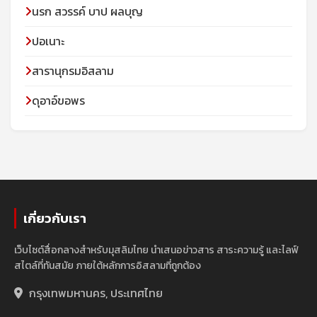
นรก สวรรค์ บาป ผลบุญ
ปอเนาะ
สารานุกรมอิสลาม
ดุอาอ์ขอพร
เกี่ยวกับเรา
เว็บไซต์สื่อกลางสำหรับมุสลิมไทย นำเสนอข่าวสาร สาระความรู้ และไลฟ์
สไตล์ที่ทันสมัย ภายใต้หลักการอิสลามที่ถูกต้อง
กรุงเทพมหานคร, ประเทศไทย