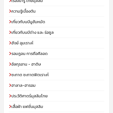
เรื่องน่ารู้ ไทยมุสลิม
ความรู้เบื้องต้น
เกี่ยวกับนบีมูฮัมหมัด
เกี่ยวกับนบีต่าง และ ร่อซูล
ฮัจย์ อุมเราะห์
รอมฏอน การถือศีลอด
อัลกุรอาน - ฮาดิษ
ซะกาต ซะกาตฟิตเราะห์
ฮาลาล-ฮารอม
ประวัติศาตร์มุสลิมไทย
เสื้อผ้า แฟชั่นมุสลิม