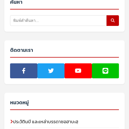
ค้นหา
ติดตามเรา
หมวดหมู่
ประวัตินบี และเหล่าบรรดาซอฮาบะฮฺ