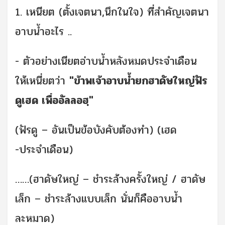
1. เหนียต (ตั้งเจตนา,นึกในใจ) ที่สำคัญเจตนา
อาบน้ำอะไร ..
- ตัวอย่างเนียตอ่าบน้ำหลังหมดประจำเดือน
ให้เหนี่ยตว่า
"ข้าพเจ้าอาบน้ำยกฮาดัษใหญ่ฟัร
ดูเฮด เพื่ออัลลอฮฺ"
(ฟัรดู – อันเป็นข้อบังคับต้องทำ) (เฮด
-ประจำเดือน)
……(ฮาดัษใหญ่ – ชำระล้างครั้งใหญ่ / ฮาดัษ
เล็ก – ชำระล้างแบบเล็ก นั่นก็คืออาบน้ำ
ละหมาด)