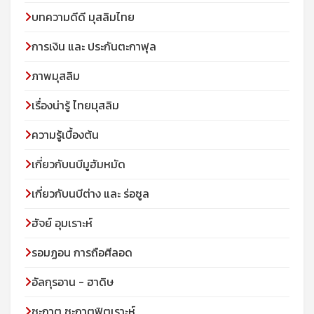
บทความดีดี มุสลิมไทย
การเงิน และ ประกันตะกาฟุล
ภาพมุสลิม
เรื่องน่ารู้ ไทยมุสลิม
ความรู้เบื้องต้น
เกี่ยวกับนบีมูฮัมหมัด
เกี่ยวกับนบีต่าง และ ร่อซูล
ฮัจย์ อุมเราะห์
รอมฏอน การถือศีลอด
อัลกุรอาน - ฮาดิษ
ซะกาต ซะกาตฟิตเราะห์