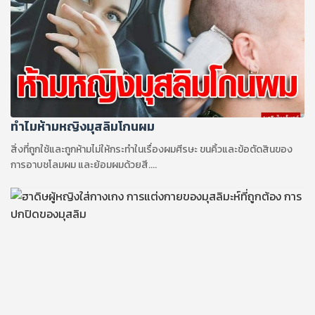
ทำไมห้ามหญิงมุสลิมโกนผม
สิ่งที่ถูกใช้และถูกห้ามไม่ให้กระทำในเรื่องผมศีรษะ ขนคิ้วและข้อตัดสินของ
การอาบชโลมผม และย้อมผมด้วยสี....