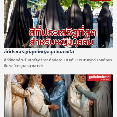
สีที่ประเสริฐที่สุดที่หญิงมุสลิมสวมใส่
สีที่ดีที่สุดสำหรับสตรีผู้ศรัทธา อัลอัลลามะฮฺ มุฮัมหมัด นาศิรุดดีน อัลอัลบา
นียฺ รอหิมาฮุลลอฮฺ กล่าวว่า...