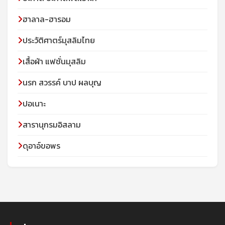
ฮาลาล-ฮารอม
ประวัติศาตร์มุสลิมไทย
เสื้อผ้า แฟชั่นมุสลิม
นรก สวรรค์ บาป ผลบุญ
ปอเนาะ
สารานุกรมอิสลาม
ดุอาอ์ขอพร