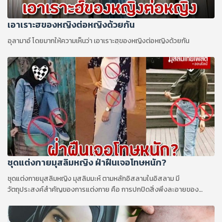
เอาเราะฮของหญิงต่อหญิงด้วยกัน
อุลามาอ์ โดยมากให้ความเห็นว่า เอาเราะฮฺของหญิงต่อหญิงด้วยกัน
ชุดแต่งกายมุสลิมหญิง ฝ่าฝืนเจอโทษหนัก?
ชุดแต่งกายมุสลิมหญิง มุสลิมมะห์ ตามหลักอิสลามในอิสลาม มี
วัตถุประสงค์สำคัญของการแต่งกาย คือ การปกปิดสิ่งพึงละอายของ
ร่างกาย โดยเฉพาะร่างกายของผู้หญิงมุสลิม...