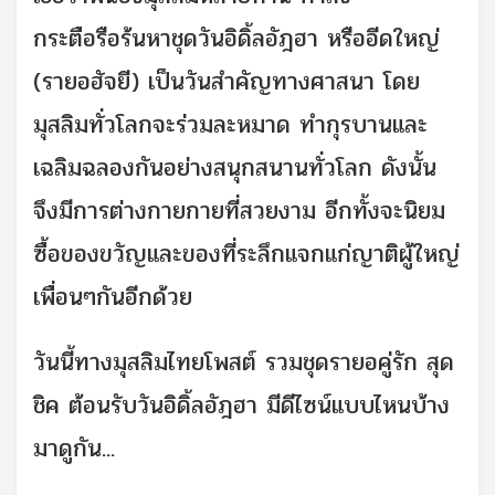
กระตือรือร้นหาชุดวันอิดิ้ลอัฎฮา หรืออีดใหญ่
(รายอฮัจยี) เป็นวันสำคัญทางศาสนา โดย
มุสลิมทั่วโลกจะร่วมละหมาด ทำกุรบานและ
เฉลิมฉลองกันอย่างสนุกสนานทั่วโลก ดังนั้น
จึงมีการต่างกายกายที่สวยงาม อีกทั้งจะนิยม
ซื้อของขวัญและของที่ระลึกแจกแก่ญาติผู้ใหญ่
เพื่อนๆกันอีกด้วย
วันนี้ทางมุสลิมไทยโพสต์ รวมชุดรายอคู่รัก สุด
ชิค ต้อนรับวันอิดิ้ลอัฎฮา มีดีไซน์แบบไหนบ้าง
มาดูกัน...