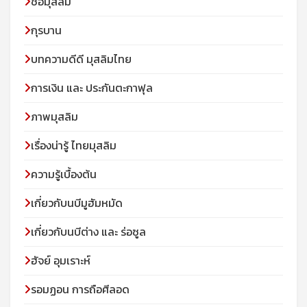
ชื่อมุสลิม
กุรบาน
บทความดีดี มุสลิมไทย
การเงิน และ ประกันตะกาฟุล
ภาพมุสลิม
เรื่องน่ารู้ ไทยมุสลิม
ความรู้เบื้องต้น
เกี่ยวกับนบีมูฮัมหมัด
เกี่ยวกับนบีต่าง และ ร่อซูล
ฮัจย์ อุมเราะห์
รอมฏอน การถือศีลอด