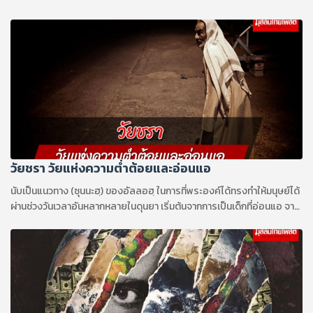
วัยชรา วัยแห่งความต่ำต้อยและอ่อนแอ
นับเป็นแนวทาง (ซุนนะฮฺ) ของอัลลอฮฺ ในการที่พระองค์ได้ทรงทำให้มนุษย์ได้
ผ่านช่วงวันเวลาอันหลากหลายในดุนยา เริ่มต้นจากการเป็นเด็กที่อ่อนแอ จาก
นั้นก็เป็นหนุ่มฉกรรจ์ และสุดท้ายก็กลับคืนสู่วัยชราที่อ่อนแรง