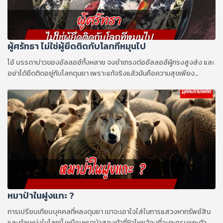
ผู้ศรัทธา ไม่ใช่ผู้ยึดติดกับโลกทีหมุนไป
โอ้ บรรดาบ่าวของอัลลอฮ์ทั้งหลาย จงยำเกรงต่ออัลลอฮ์ผู้ทรงสูงส่ง และ
อย่าได้ยึดติดอยู่กับโลกดุนยา เพราะแท้จริงแล้วมันคือความสุขเพียง
ชั่วคราวที่หลอกลวง
หมาป่าในฝูงแกะ ?
การเปรียบเทียบบุคคลที่หลงดุนยา เขาจะเอาใจใส่ในการแสวงหาทรัพย์สิน
และตำแหน่งในโลกนี้ เหมือนหมาป่าสองตัวที่หิวโหยจ้องที่จะตะครุบแกะตัว