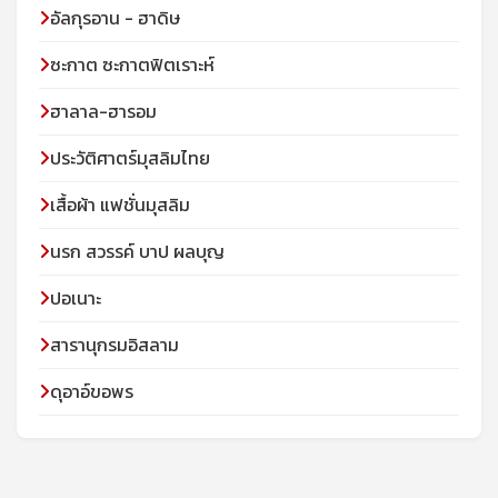
อัลกุรอาน - ฮาดิษ
ซะกาต ซะกาตฟิตเราะห์
ฮาลาล-ฮารอม
ประวัติศาตร์มุสลิมไทย
เสื้อผ้า แฟชั่นมุสลิม
นรก สวรรค์ บาป ผลบุญ
ปอเนาะ
สารานุกรมอิสลาม
ดุอาอ์ขอพร