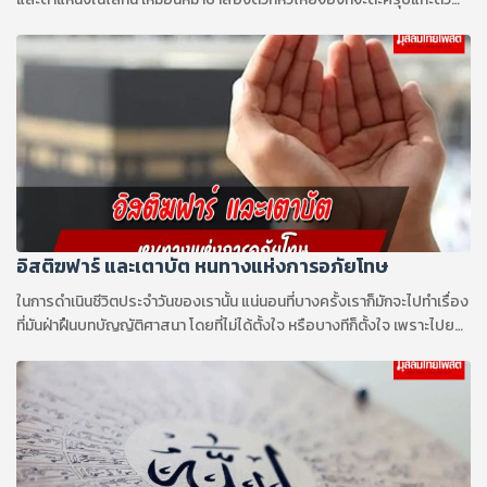
หนึ่ง และทั้งสองประการนั้นมันทำให้มันสร้างความเสียหายกับศาสนา
อิสติฆฟาร์ และเตาบัต หนทางแห่งการอภัยโทษ
ในการดำเนินชีวิตประจำวันของเรานั้น แน่นอนที่บางครั้งเราก็มักจะไปทำเรื่อง
ที่มันฝ่าฝืนบทบัญญัติศาสนา โดยที่ไม่ได้ตั้งใจ หรือบางทีก็ตั้งใจ เพราะไปย
อมให้กับชะฮฺวะฮฺ อารมณ์ใฝ่ต่ำของตัวเรา