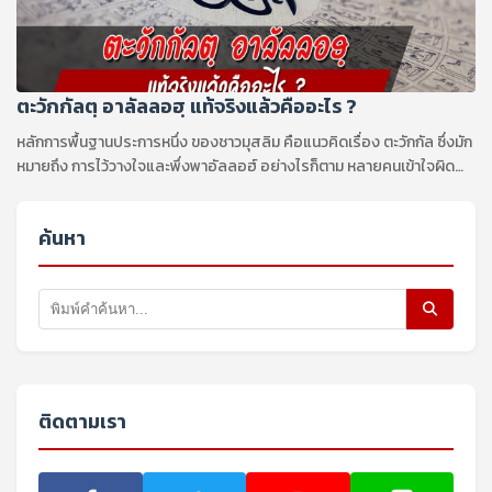
ตะวักกัลตฺ อาลัลลอฮฺ แท้จริงแล้วคืออะไร ?
หลักการพื้นฐานประการหนึ่ง ของชาวมุสลิม คือแนวคิดเรื่อง ตะวักกัล ซึ่งมัก
หมายถึง การไว้วางใจและพึ่งพาอัลลอฮ์ อย่างไรก็ตาม หลายคนเข้าใจผิด
เกี่ยวกับ แนวคิดเรื่อง ตะวักกัล พวกเขามองว่า ตะวักกัล เป็นลักษณะทางวาจา
แบบเฉยๆ ซึ่งเกี่ยวข้องกับ การวิงวอนขอสิ่งที่ อัลลอฮ์ประสงค์
ค้นหา
ติดตามเรา