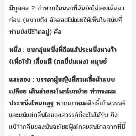
มีบุคคล 2 จำพวกในนรกที่ฉันยังไม่เคยเห็นมา
ก่อน (หมายถึง อัลลอฮไม่เผยให้เห็นในสมัยที่
ท่านยังมีชีวิตอยู่) คือ
หนึ่ง : ชนกลุ่มหนึ่งที่ถือแส้ประหนึ่งหางวัว
(เพื่อใช้) เฆี่ยนตี (กดขี่ข่มเหง) มนุษย์
และสอง : บรรดาผู้หญิงที่สวมเสื้อผ้าแบบ
เปลือย เดินส่ายสะโพกโยกย้าย ทำทรงผม
ประหนึ่งโหนกอูฐ
พวกเขาหมดสิทธิ์เข้าสวรรค์
และแม้แต่กลิ่นไอของสวรรค์ก็จะไม่ได้รับ ถึง
แม้ว่ากลิ่นของมันจะโชยฟุ้งไกลแสนไกลจากที่นี้