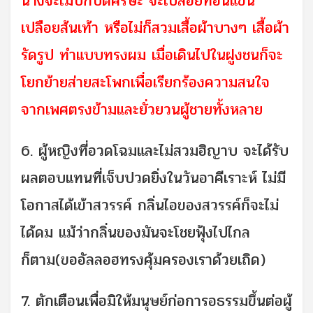
นางจะไม่ปกปิดศีรษะ จะเปลือยท่อนแขน
เปลือยส้นเท้า หรือไม่ก็สวมเสื้อผ้าบางๆ เสื้อผ้า
รัดรูป ทำแบบทรงผม เมื่อเดินไปในฝูงชนก็จะ
โยกย้ายส่ายสะโพกเพื่อเรียกร้องความสนใจ
จากเพศตรงข้ามและยั่วยวนผู้ชายทั้งหลาย
6. ผู้หญิงที่อวดโฉมและไม่สวมฮิญาบ จะได้รับ
ผลตอบแทนที่เจ็บปวดยิ่งในวันอาคีเราะห์ ไม่มี
โอกาสได้เข้าสวรรค์ กลิ่นไอของสวรรค์ก็จะไม่
ได้ดม แม้ว่ากลิ่นของมันจะโชยฟุ้งไปไกล
ก็ตาม(ขออัลลอฮทรงคุ้มครองเราด้วยเถิด)
7. ตักเตือนเพื่อมิให้มนุษย์ก่อการอธรรมขึ้นต่อผู้