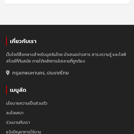
เกี่ยวกับเรา
เว็บไซต์สื่อกลางสำหรับมุสลิมไทย นำเสนอข่าวสาร สาระความรู้ และไลฟ์
สไตล์ที่ทันสมัย ภายใต้หลักการอิสลามที่ถูกต้อง
กรุงเทพมหานคร, ประเทศไทย
เมนูลัด
นโยบายความเป็นส่วนตัว
ลงโฆษณา
ร่วมงานกับเรา
แจ้งปัญหาการใช้งาน