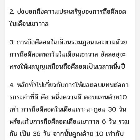
2. บ่งบอกถึงความประเสริฐของการถือศีลอด
ในเดือนเชาวาล
3. การถือศีลอดในเดือนรอมฎอนและตามด้วย
การถือศีลอดหกวันในเดือนเชาวาล อัลลอฮฺจะ
ทรงให้ผลบุญเสมือนถือศีลอดเป็นเวลาหนึ่งปี
4. หลักทั่วไปเกี่ยวกับการให้ผลตอบแทนต่อกา
รกระทําที่ดี คือ หนึ่งความดี ตอบแทนด้วย10
เท่า การถือศีลอดในเดือนเราะมะฎอน 30 วัน
พร้อมกับการถือศีลอดเดือนเชาวาล 6 วัน รวม
กัน เป็น 36 วัน จากนั้นคูณด้วย 10 เท่ากับ