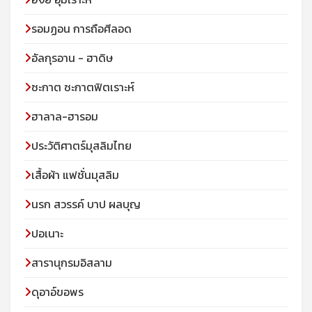
รอมฏอน การถือศีลอด
อัลกุรอาน - ฮาดิษ
ซะกาต ซะกาตฟิตเราะห์
ฮาลาล-ฮารอม
ประวัติศาตร์มุสลิมไทย
เสื้อผ้า แฟชั่นมุสลิม
นรก สวรรค์ บาป ผลบุญ
ปอเนาะ
สารานุกรมอิสลาม
ดุอาอ์ขอพร