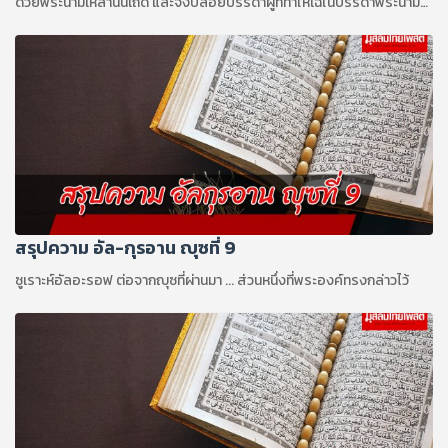
ด้วยพระนามเหล่านั้นเถิด และจงปล่อยบรรดาผู้ที่ทำให้เฉในบรรดาพระนาม
ของพระองค์เถิด พวกเขานั้นจะถูกตอบแทนในสิ่งที่พวกเขากระทำ
สรุปความ อัล-กุรอาน ญุซที่ 9
ซูเราะห์อัลอะรอฟ ต่อจากญุซที่ผ่านมา ... ส่วนหนึ่งที่พระองค์ทรงกล่าวไว้