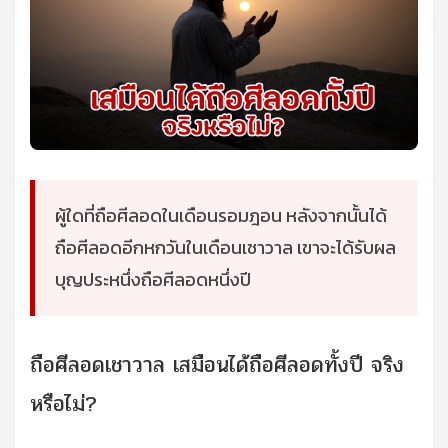
ผู้ใดที่ถือศีลอดในเดือนรอมฎอน หลังจากนั้นได้
ถือศีลอดอีกหกวันในเดือนเชาวาล เขาจะได้รับผล
บุญประหนึ่งถือศีลอดหนึ่งปี
ถือศีลอดเชาวาล เสมือนได้ถือศีลอดทั้งปี จริง
หรือไม่?