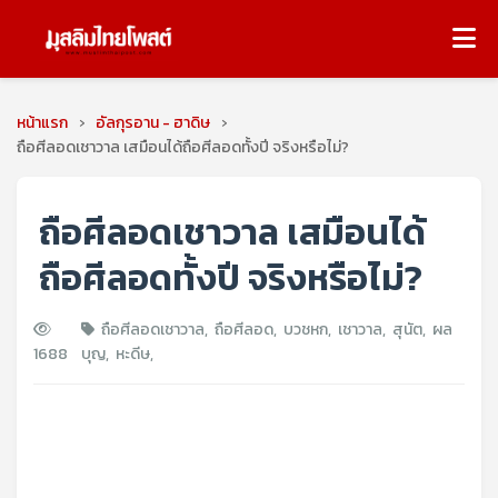
หน้าแรก
›
อัลกุรอาน - ฮาดิษ
›
ถือศีลอดเชาวาล เสมือนได้ถือศีลอดทั้งปี จริงหรือไม่?
ถือศีลอดเชาวาล เสมือนได้
ถือศีลอดทั้งปี จริงหรือไม่?
ถือศีลอดเชาวาล
,
ถือศีลอด
,
บวชหก
,
เชาวาล
,
สุนัต
,
ผล
1688
บุญ
,
หะดีษ
,