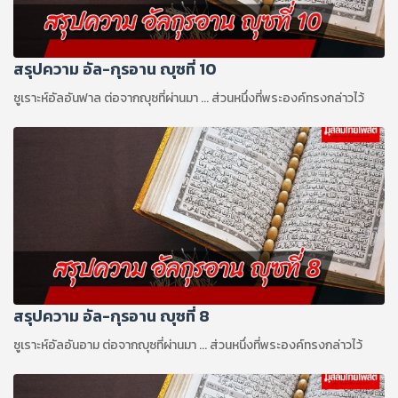
สรุปความ อัล-กุรอาน ญุซที่ 10
ซูเราะห์อัลอันฟาล ต่อจากญุซที่ผ่านมา ... ส่วนหนึ่งที่พระองค์ทรงกล่าวไว้
สรุปความ อัล-กุรอาน ญุซที่ 8
ซูเราะห์อัลอันอาม ต่อจากญุซที่ผ่านมา ... ส่วนหนึ่งที่พระองค์ทรงกล่าวไว้