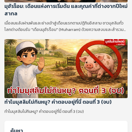
มุฮัรร็อม: เดือนแห่งการเริ่มต้น และคุณค่าที่ต่างจากปีใหม่
สากล
เมื่อลมแล้งผ่านพ้นและย่างเข้าสู่เดือนแรกตามปฏิทินอิสลาม ชาวมุสลิมทั่ว
โลกต่างต้อนรับ "เดือนมุฮัรร็อม" (Muharram) ด้วยความสงบและสำรวม
เดือนนี้ไม่เพียงแต่เป็นจุดเริ่มต้นของปีใหม่อิสลาม (ฮิจเราะห์ศักราช) เท่านั้น
แต่ยังเป็นหนึ่งในสี่ "เดือนต้องห้าม" หรือเดือนศักดิ์สิทธิ์ที่พระผู้เป็นเจ้าทรง
กำหนดห้ามมิให้มีการสู้รบ เพื่อให้เป็นช่วงเวลาแห่งสันติภาพและการทบทวน
ตนเอง
ทำไมมุสลิมไม่กินหมู? คำตอบอยู่ที่นี่ ตอนที่ 3 (จบ)
ทำไมมุสลิมไม่กินหมู? คำตอบอยู่ที่นี่ ตอนที่ 3 (จบ)
ค้นหา