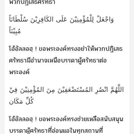
พวกปฏิเสธศรัทธา
وَاجْعَلْ لِلْمُؤْمِنِيْنَ عَلَى الكَافِرِيْنَ سُلْطَانَاً
مُبِيْنَاً
โอ้อัลลอฮฺ ! ขอพระองค์ทรงอย่าให้พวกปฏิเสธ
ศรัทธามีอำนาจเหนือบรรดาผู้ศรัทธาต่อ
พระองค์
اللَّهُمَّ انْصُرِ المُسْتَضْعَفِيْنَ مِنَ المُؤْمِنِيْنَ فِيْ
كُلِّ مَكَان
โอ้อัลลอฮฺ ! ขอพระองค์ทรงช่วยเหลือสนับสนุน
บรรดาผู้ศรัทธาที่อ่อนแอในทุกสถานที่