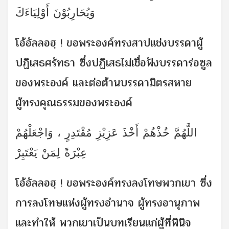
وَيُحَارِبُوْنَ أَوْلِيَاءَكَ
โอ้อัลลอฮฺ ! ขอพระองค์ทรงสาปแช่งบรรดาผู้
ปฏิเสธศรัทธา ซึ่งปฏิเสธไม่เชื่อฟังบรรดาร่อซูล
ของพระองค์ และต่อต้านบรรดามิตรสหาย
ผู้ทรงคุณธรรมของพระองค์
اللَّهُمَّ خُذْهُمْ أَخْذَ عَزِيْزِ مُقْتَدِرٍ ، وَاجْعَلْهُمْ
عِبْرَةً لِمَنْ يَعْتَبِرْ
โอ้อัลลอฮฺ ! ขอพระองค์ทรงลงโทษพวกเขา ซึ่ง
การลงโทษแห่งผู้ทรงอำนาจ ผู้ทรงอานุภาพ
และทำให้ พวกเขาเป็นบทเรียนแก่ผู้ที่พินิจ