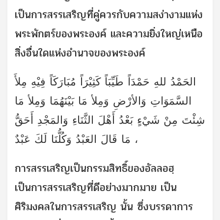
เป็นการสรรเสริญที่คู่ควรกับความสง่างามแห่ง
พระพักตร์ของพระองค์ และความยิ่งใหญ่เหนือ
สิ่งอื่นใดแห่งอำนาจของพระองค์
الحَمْدُ للهِ حَمْدَاً طَيِّبَاً كَثِيْرَاً مُبَارَكَاً فِيْهِ مِلأَ
السَّمَوَاتِ وَالأرْضِ وَمِلأ مَا بَيْنَهُمَا وَمِلأ مَا
شِئْتَ مِنْ شَيْءٍ بَعْدُ أَهْلَ الثَّنَاءِ وَالمَجْدِ أَحَقُّ
مَا قَالَ العَبْدُ وَكُلُّنَا لَكَ عَبْدٌ ،
การสรรเสริญเป็นกรรมสิทธิ์ของอัลลอฮฺ
เป็นการสรรเสริญที่ดีอย่างมากมาย เป็น
ศิริมงคลในการสรรเสริญ นั้น ซึ่งบรรดาการ