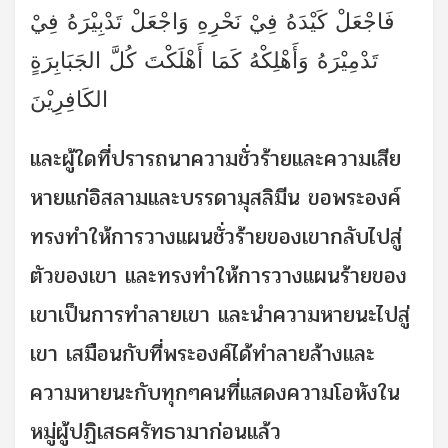
فَاجْعَلْ كَيْدَهُ فِيْ نَحْرِهِ وَاجْعَلْ تَدْبِيْرَهُ فِيْ
تَدْمِيْرَهُ وَأَهْلِكْهُ كَمَا أَهْلَكْتَ كُلَّ الجَبَابِرَةٍ
الكَافِرِيْنَ
และผู้ใดที่ปรารถนาความชั่วร้ายและความเสีย
หายแก่อิสลามและบรรดามุสลิมีน ขอพระองค์
ทรงทำให้การวางแผนชั่วร้ายของเขากลับไปสู่
ตัวของเขา และทรงทำให้การวางแผนร้ายของ
เขาเป็นการทำลายเขา และนำความหายนะไปสู่
เขา เสมือนกับที่พระองค์ได้ทำลายล้างและ
ความหายนะกับทุกๆคนที่แสดงความโอหังใน
หมู่ผู้ปฏิเสธศรัทธามาก่อนแล้ว