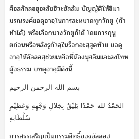
ศ็อลลัลลอฮุอะลัยฮิวะซัลลัม บัญญัติให้อิมา
มรณรงค์ขอดุอาอฺในการละหมาดทุกวักตู (ถ้า
ทำได้) หรือเลือกบางวักตูก็ได้ โดยการกุนู
ตก่อนหรือหลังรุกัวอฺในร็อกอะฮฺสุดท้าย ขอดุ
อาอฺให้อัลลอฮฺช่วยเหลือพี่น้องมุสลิมและลงโทษ
ผู้อธรรม บทดุอาอฺมีดังนี้
بسم الله الرحمن الرحيم
الحَمْدُ لله حَمْدًا يَلِيْقُ بِجَلالِ وَجْهِهِ وَعَظِيْمِ
سُلْطَانِهِ
การสรรเสริญเป็นกรรมสิทธิ์ของอัลลอฮฺ