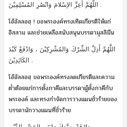
اللَّهُمَّ أَعِزَّ الإسْلامَ وَانْصُرِ المُسْلِمِيْنَ .
โอ้อัลลอฮฺ ! ขอพระองค์ทรงเทิดเกียรติให้แก่
อิสลาม และช่วยเหลือสนับสนุนบรรดามุสลิมีน
اللَّهُمَّ أَذِلَّ الشِّرْكَ وَالمُشْرِكِيْنَ ، وَادْفَعْ كَيْدَ
الكَائِدِيْنَ .
โอ้อัลลอฮฺ ขอพระองค์ทรงลดเกียรติและความ
ต่ำต้อยแก่การตั้งภาคีและบรรดาผู้ตั้งภาคีกับ
พระองค์ และทรงกำจัดการวางแผนชั่วร้ายของ
บรรดานักวางแผนที่ชั่วร้าย
وَارْفَعْ بِعِزَّتِكَ رَايَتَيِ الحَقِّ والدِّيْن