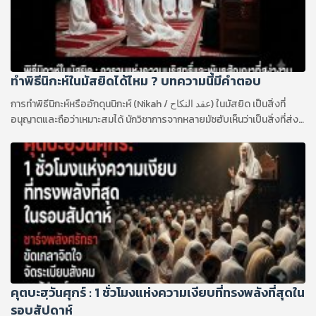
ทำพิธีนิกะห์ในมัสยิดได้ไหม ? บทความนี้มีคำตอบ
การทำพิธีนิกะห์หรืออักดุนนิกะห์ (Nikah / عقد النكاح) ในมัสยิด เป็นสิ่งที่
อนุญาตและถือว่าเหมาะสมได้ นักวิชาการจากหลายมัซฮับเห็นว่าเป็นสิ่งที่ส่ง
เสริม เพราะมัสยิดเป็นสถานที่แห่งอิบาดะฮ์ ความดี และช่วยให้การแต่งงาน
ได้รับการประกาศต่อสาธารณะ แต่ต้องแยกให้ออกจาก การจัดงานเลี้ยง
แต่งงานเต็มรูปแบบในมัสยิด เพราะงานเลี้ยงจะอนุญาตก็ต่อเมื่อสามารถ
รักษาเกียรติ ความสะอาด และข้อกำหนดของมัสยิดได้อย่างเคร่งครัด
คุตบะฮฺวันศุกร์ : 1 ชั่วโมงแห่งความเงียบที่ทรงพลังที่สุดใน
รอบสัปดาห์