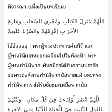
พิจารณา (เพื่อเป็นบทเรียน)
اللَّهُمَّ مُنْزِلَ الكِتَابِ وَمُجْرِيَ السَّحَابِ وَهَازِمَ
الأَحْزَابِ إِهْزِمْهُمْ وانْصُرْنَا عَلَيْهِمْ
โอ้อัลลอฮฺ ! พระผู้ทรงประทานคัมภีร์ และ
ผู้ทรงให้เมฆหมอกเคลื่อนไปในท้องฟ้า พระ
ผู้ทรงทำให้พวก พันธมิตรได้รับความปราชัย
ขอพระองค์ทรงทำให้พวกมันพ่ายแพ้ และทรง
ทำให้พวกเราได้รับชัยชนะเหนือพวกมัน
اللَّهُمَّ انْصُرْ أَوْلِيَاءَكَ فِيْ كُلِّ مَكَانٍ . وَثَبِّتْهُمْ
بِالقَوْلِ الثَّابِتِ فِيْ الْحَيَاةِ الدُّنْيَا وَفِيْ الآخِرَة