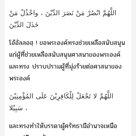
اللَّهُمَّ انْصُرْ مَنْ نَصَرَ الدِّيْنَ ، واخْذُلْ مَنْ
خَذَلَ الدِّيْنَ
โอ้อัลลอฮฺ ! ขอพระองค์ทรงช่วยเหลือสนับสนุน
แก่ผู้ที่ช่วยเหลือสนับสนุนศาสนาของพระองค์
และทรง ปราบปรามผู้ที่มุ่งร้ายต่อศาสนาของ
พระองค์
اللَّهُمَّ لا تَجْعَلْ لِلْكَافِرِيْنَ عَلَى المُؤْمِنِيْنَ
سَبِيْلا ،
และทรงทำให้บรรดาผู้ศรัทธามีอำนาจเหนือ