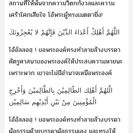
สถานที่ให้พ้นจากความวิตกกังวลและความ
เศร้าโศกเสียใจ โอ้พระผู้ทรงเมตตายิ่ง!
اللَّهُمَّ أَهْلِكْ أَعْدَاءَ الدِّيْنَ فَإِنَّهُمْ لا يُعْجِزُونَكَ
โอ้อัลลอฮฺ ! ขอพระองค์ทรงทำลายล้างบรรดา
ศัตรูศาสนาของพระองค์ให้ประสบความหายนะ
เพราะพวก เขาจะไม่มีอำนาจเหนือพระองค์
الَّلهُمَّ أَهْلِك الظّالِمِيْنَ بِالظَّالِميْنَ وَأَخْرِجِ
الْمُؤْمِنِينَ مِنْ بَيْنِ أَيْدِيْهِم سَالِمِيْن
โอ้อัลลอฮฺ ! ขอพระองค์ทรงทำลายล้างบรรดา
ผู้อธรรมด้วยบรรดาผู้อธรรมเอง และทรงให้