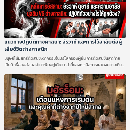
ต่างกันอย่างชัดเจนระหว่างมุสลิมสองนิกายหลัก คือ ซุนนีย์ และ ชีอะฮ์ ดัง
รายละเอียดต่อไปนี้
แนวทางปฏิบัติทางศาสนา: อัรวาห์ และการไว้อาลัยต่อผู้
เสียชีวิตต่างศาสนิก
มนุษย์ไม่มีสิทธิ์ตัดสินชะตากรรมในปรโลกของผู้อื่น การตัดสินขั้นสุดท้าย
เป็นสิทธิ์ของอัลลอฮ์แต่เพียงผู้เดียว หน้าที่ของเราคือการแสดงความเห็น
อกเห็นใจ ช่วยเหลือเกื้อกูลเพื่อนมนุษย์ และเลือกใช้ถ้อยคำให้ถูกต้องตาม
หลักการศาสนา