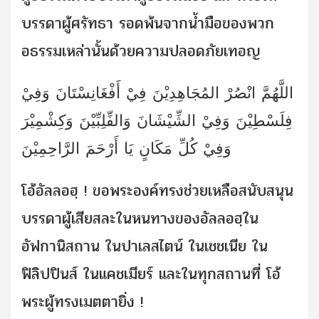
บรรดาผู้ศรัทธา รอดพ้นจากน้ำมือของพวก
อธรรมเหล่านั้นด้วยความปลอดภัยเทอญ
اللَّهُمَّ انْصُرْ المُجَاهِدِيْنَ فِيْ أَفْغَانِسْتَانَ وَفِيْ
فِلَسْطِيْنَ وَفِيْ الشِّيْشَانَ وَالفِّلِبِّيْنَ وَكِشْمِيْرَ
وَفِيْ كُلِّ مَكَانٍ يَا أَرْحَمَ الرَّاحِمِيْنَ
โอ้อัลลอฮฺ ! ขอพระองค์ทรงช่วยเหลือสนับสนุน
บรรดาผู้เสียสละในหนทางของอัลลอฮฺใน
อัฟกานิสถาน ในปาเลสไตน์ ในเชชเนีย ใน
ฟิลิปปินส์ ในแคชเมียร์ และในทุกสถานที่ โอ้
พระผู้ทรงเมตตายิ่ง !