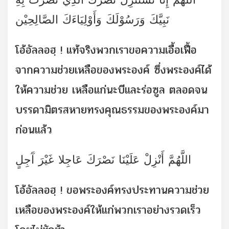
نَبِيَّكَ وَرَسُوْلَكَ وَأَوْلِيَاءَكَ الصَّالِحِيْن
โอ้อัลลอฮฺ ! แท้จริงพวกเราขอความเอื้อเฟื้อ
จากความช่วยเหลือของพระองค์ ซึ่งพระองค์ได้
ให้ความช่วย เหลือแก่นะบีและร่อซูล ตลอดจน
บรรดามิตรสหายทรงคุณธรรมของพระองค์มา
ก่อนแล้ว
اللَّهُمَّ أَنْزِلْ عَلَيْنَا نَصْرَكَ عَاجِلا غَيْرَ آَجِلٍ
โอ้อัลลอฮฺ ! ขอพระองค์ทรงประทานความช่วย
เหลือของพระองค์ให้แก่พวกเราอย่างรวดเร็ว