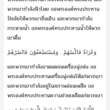
พวกเขากำลังหิวโหย ขอพระองค์ทรงประทาน
ปัจจัยให้พวกเขาอิ่มเอิบ และพวกเขากำลัง
กระหายน้ำ ขอพระองค์ทรงประทานน้ำให้พวก
เขาดื่ม
وَعُرَاةٌ فَاكْسُهُمْ . وَمُسْتَضْعَفُوْنَ فَانْصُرْهُمْ
และพวกเขากำลังขาดแคลนเครื่องนุ่งห่ม ขอ
พระองค์ทรงประทานเครื่องนุ่งห่มให้แก่พวกเขา
และพวกเขากำลังอยู่ในสภาพอ่อนเพลีย ขอ
พระองค์ทรงประทานความช่วยเหลือแก่พวกเขา
اللَّهُمَّ إِنَّا نَسْتَنْزِلُ نَصْرَكَ الَّذِيْ نَصَرْتَ بِهِ