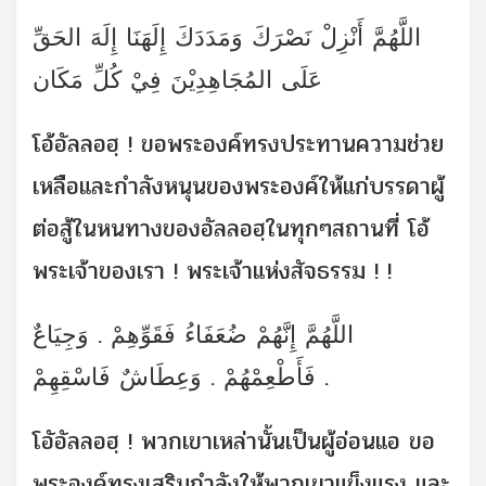
اللَّهُمَّ أَنْزِلْ نَصْرَكَ وَمَدَدَكَ إِلَهَنَا إِلَهَ الحَقِّ
عَلَى المُجَاهِدِيْنَ فِيْ كُلِّ مَكَان
โอ้อัลลอฮฺ ! ขอพระองค์ทรงประทานความช่วย
เหลือและกำลังหนุนของพระองค์ให้แก่บรรดาผู้
ต่อสู้ในหนทางของอัลลอฮฺในทุกๆสถานที่ โอ้
พระเจ้าของเรา ! พระเจ้าแห่งสัจธรรม ! !
اللَّهُمَّ إِنَّهُمْ ضُعَفَاءُ فَقَوِّهِمْ . وَجِيَاعٌ
فَأَطْعِمْهُمْ . وَعِطَاشٌ فَاسْقِهِمْ .
โอัอัลลอฮฺ ! พวกเขาเหล่านั้นเป็นผู้อ่อนแอ ขอ
พระองค์ทรงเสริมกำลังให้พวกเขาแข็งแรง และ