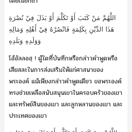
โดยไม่ชักช้า
اللَّهُمَّ مَنْ كَتَبَ أَوْ تَكَلَّمَ أَوْ بَذَلَ فِيْ نُصْرَةِ
هَذَا الدِّيْنِ بِكَلِمَةٍ فَانْصُرْهُ فِيْ أَهْلِهِ وَمَالِهِ
وَوَلَدِهِ وَبَلَدِهِ
โอ้อัลลอฮฺ ! ผู้ใดที่บันทึกหรือกล่าวคำพูดหรือ
เสียสละในการส่งเสริมให้แก่ศาสนาของ
พระองค์ แม้เพียงกล่าวคำพูดเดียว ขอพระองค์
ทรงช่วยเหลือสนับสนุนเขาในครอบครัวของเขา
และทรัพย์สินของเขา และลูกหลานของเขา และ
ประเทศของเขา