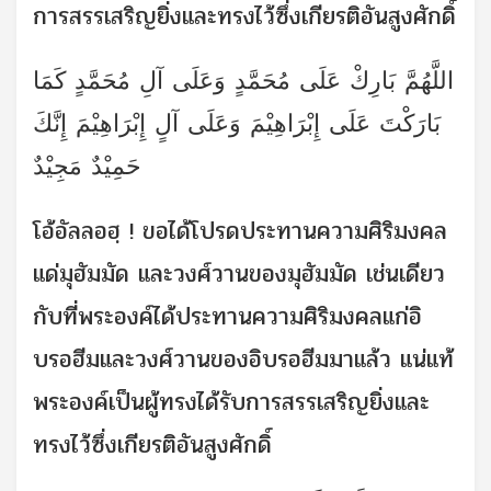
การสรรเสริญยิ่งและทรงไว้ซึ่งเกียรติอันสูงศักดิ์
اللَّهُمَّ بَارِكْ عَلَى مُحَمَّدٍ وَعَلَى آلِ مُحَمَّدٍ كَمَا
بَارَكْتَ عَلَى إِبْرَاهِيْمَ وَعَلَى آلٍ إِبْرَاهِيْمَ إِنَّكَ
حَمِيْدٌ مَجِيْدٌ
โอ้อัลลอฮฺ ! ขอได้โปรดประทานความศิริมงคล
แด่มุฮัมมัด และวงศ์วานของมุฮัมมัด เช่นเดียว
กับที่พระองค์ได้ประทานความศิริมงคลแก่อิ
บรอฮีมและวงศ์วานของอิบรอฮีมมาแล้ว แน่แท้
พระองค์เป็นผู้ทรงได้รับการสรรเสริญยิ่งและ
ทรงไว้ซึ่งเกียรติอันสูงศักดิ์