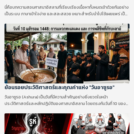
นี่คือบทความสอนศาสนาอิสลามที่เรียบเรียงเนื้อหาทั้งหมดเข้าด้วยกันอย่าง
เป็นระบบ ภาษาเข้าใจง่าย และสละสลวย เหมาะสำหรับนำไปใช้เผยแพร่ เป็น
บทความอ่านเสริม หรือใช้เป็นแนวทางในการเรียนรู้ครับ
ย้อนรอยประวัติศาสตร์และคุณค่าแห่ง "วันอาซูรอ"
วันอาซูรอ (Ashura) เป็นวันที่มีความสำคัญอย่างยิ่งยวดในหน้า
ประวัติศาสตร์และหลักปฏิบัติของศาสนาอิสลาม โดยตรงกับวันที่ 10 ของ
เดือนมุฮัรรอม ซึ่งเป็นเดือนแรกของปฏิทินทางจันทรคติอิสลาม (ฮิจเราะห์
ศักราช) คำว่า "อาซูรอ" (عاشوراء) มีรากศัพท์มาจากภาษาอาหรับที่แปลว่า
"สิบ" แม้จะเป็นวันเดียวกันในปฏิทิน แต่ความหมาย เหตุการณ์ประวัติศาสตร์ที่
ระลึกถึง รวมถึงรูปแบบการปฏิบัติศาสนกิจและประเพณีกลับมีความแตก