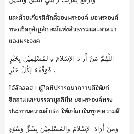
และด้วยเกียรติศักดิ์ของพระองค์ ขอพระองค์
ทรงเชิดชูสัญลักษณ์แห่งสัจธรรมและศาสนา
ของพระองค์
اللَّهُمَّ مَنْ أَرَادَ الإسْلامَ والمُسْلِمِيْنَ بِخَيْرٍ
فَوَفِّقْهُ لِكُلِّ خَيْرٍ ،
โอ้อัลลอฮฺ ! ผู้ใดที่ปรารถนาความดีให้แก่
อิสลามและบรรดามุสลิมีน ขอพระองค์ทรง
ประทานความสำเร็จ ให้แก่เขาในทุกๆความดี
وَمَنْ أَرَادَ الإسْلامَ والمُسْلِمِيْنَ بِشَرٍّ وَسُوْءٍ