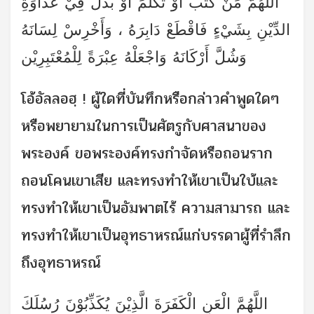
اللَّهُمَّ مَنْ كَتَبَ أَوْ تَكَلَّمَ أَوْ بَذَلَ فِيْ عَدَاوَةِ
الدِّيْنِ بِشَيْءٍ فَاقْطَعْ دَابِرَهُ ، وَأَخْرِسْ لِسَانَهُ
وَشُلَّ أَرْكَانَهُ وَاجْعَلْهُ عِبْرَةً لِلْمُعْتَبِرِيْن
โอ้อัลลอฮฺ ! ผู้ใดที่บันทึกหรือกล่าวคำพูดใดๆ
หรือพยายามในการเป็นศัตรูกับศาสนาของ
พระองค์ ขอพระองค์ทรงกำจัดหรือถอนราก
ถอนโคนเขาเสีย และทรงทำให้เขาเป็นใบ้และ
ทรงทำให้เขาเป็นอัมพาตไร้ ความสามารถ และ
ทรงทำให้เขาเป็นอุทธาหรณ์แก่บรรดาผู้ที่รำลึก
ถึงอุทธาหรณ์
اللَّهُمَّ الْعَنِ الْكَفَرَةَ الَّذِيْنَ يُكَذِّبُوْنَ رُسُلَكَ