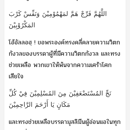
اللَّهُمَّ فَرِّجْ هَمَّ لمَهْمُوْمِيْنَ وَنَفِّسْ كَرْبَ
المَكْرُوْبِيْنَ
โอ้อัลลอฮฺ ! ขอพระองค์ทรงคลี่คลายความวิตก
กังวลของบรรดาผู้ที่มีความวิตกกังวล และทรง
ช่วยเหลือ พวกเขาให้พ้นจากความเศร้าโศก
เสียใจ
نَجِّ المُسْتَضْعَفِيْنَ مِنَ المُسْلِمِيْنَ فِيْ كُلِّ
مَكَانٍ يَا أَرْحَمَ الرَّاحِمِيْنَ
และทรงช่วยเหลือบรรดามุสลิมีนผู้อ่อนแอในทุก