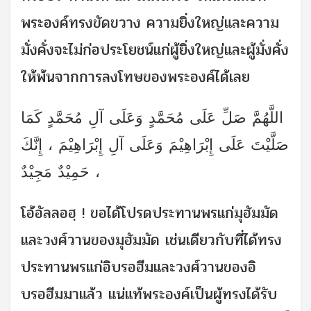
พระองค์ทรงขัดขวาง ความยิ่งใหญ่และความ
มั่งคั่งจะไม่ก่อประโยชน์แก่ผู้ยิ่งใหญ่และผู้มั่งคั่ง
ให้พ้นจากการลงโทษของพระองค์ได้เลย
اللَّهُمَّ صَلِّ عَلَى مُحَمَّدٍ وَعَلَى آلِ مُحَمَّدٍ كَمَا
صَلَّيْتَ عَلَى إِبْرَاهِيْمَ وَعَلَى آلِ إِبْرَاهِيْمَ ، إِنَّكَ
حَمِيْدٌ مَجِيْدٌ ،
โอ้อัลลอฮฺ ! ขอได้โปรดประทานพรแก่มุฮัมมัด
และวงศ์วานของมุฮัมมัด เช่นเดียวกับที่ได้ทรง
ประทานพรแก่อิบรอฮีมและวงศ์วานของอิ
บรอฮีมมาแล้ว แน่แท้พระองค์เป็นผู้ทรงได้รับ