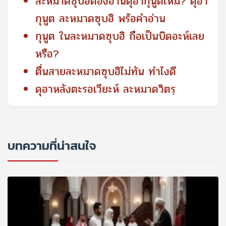
ละหมาดซุบฮิต้องอ่านดุอากุนูตไหม? ดุอา
กุนูต ละหมาดซุบฮิ พร้อคำอ่าน
กุนูต ในละหมาดซุบฮิ ถือเป็นบิดอะห์เลย
หรือ?
ตื่นสายละหมาดซุบฮิไม่ทัน ทำไงดี
ดุอาหลังตะรอเวียะห์ ละหมาดวิตรฺ
บทความที่น่าสนใจ