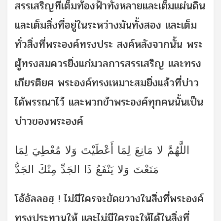
สรรเสริญที่เต็มท้องฟ้าทั้งหลายและเต็มแผ่นดิน
และเต็มสิ่งที่อยู่ในระหว่างมันทั้งสอง และเต็ม
ทั่วสิ่งที่พระองค์ทรงประ สงค์หลังจากนั้น พระ
ผู้ทรงสมควรยิ่งแก่มวลการสรรเสริญ และทรง
เกียรติยศ พระองค์ทรงเหมาะสมยิ่งแล้วที่บ่าว
ได้พรรณาไว้ และพวกข้าพระองค์ทุกคนนั้นเป็น
บ่าวของพระองค์
اللَّهُمَّ لا مَانِعَ لِمَا أَعْطَيْتَ وَلا مُعْطِيَ لِمَا
مَنَعْتَ وَلا يَنْفَعُ ذَا الجَدِّ مِنْكَ الجَدُّ
โอ้อัลลอฮฺ ! ไม่มีใครจะขัดขวางในสิ่งที่พระองค์
ทรงประทานให้ และไม่มีใครจะให้ได้ในสิ่งที่