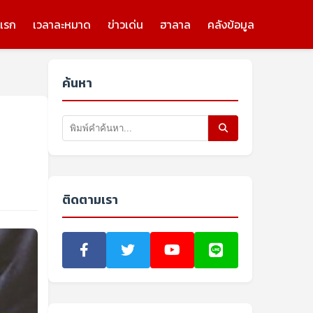
แรก
เวลาละหมาด
ข่าวเด่น
ฮาลาล
คลังข้อมูล
ค้นหา
ติดตามเรา