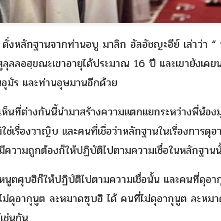
ดั่งหลักฐานจากท่านอบู มาลิก อัลอัชญะอีย์ เล่าว่า “ 
สูลุลลอฮฺขณะเขาอายุได้ประมาณ 16 ปี และเขายังเคย
นอุมัร และท่านอุษมานอีกด้วย
มเห็นที่ต่างกันนี้นำมาสร้างความแตกแยกระหว่างพี่น้องม
ใช่เรื่องวาญิบ และคนที่เชื่อว่าหลักฐานในเรื่องการดุอา
ะมีความถูกต้องก็ให้ปฏิบัติไปตามความเชื่อในหลักฐานนั
กุหนูตศุบฮิก็ให้ปฏิบัติไปตามความเชื่อนั้น และคนที่ดุอาก
ดุอากุนูต ละหมาดซุบฮิ ได้ คนที่ไม่ดุอากุนูต ละหมา
เช่นกัน