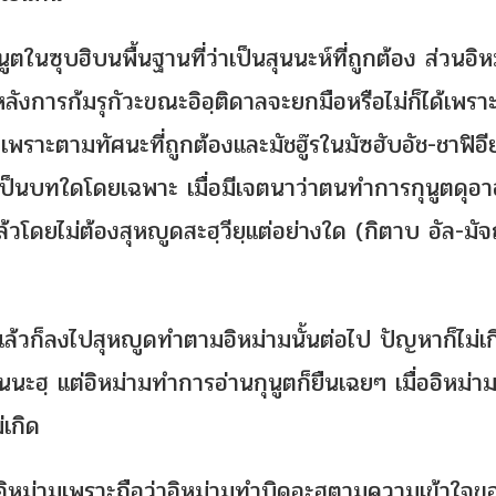
กุนูตในซุบฮิบนพื้นฐานที่ว่าเป็นสุนนะห์ที่ถูกต้อง ส่วนอิห
 หลังการก้มรุกัวะขณะอิอฺติดาลจะยกมือหรือไม่ก็ได้เพราะ
เพราะตามทัศนะที่ถูกต้องและมัชฮู๊รในมัซฮับอัช-ชาฟิอียฺ
เป็นบทใดโดยเฉพาะ เมื่อมีเจตนาว่าตนทำการกุนูตดุอา
ล้วโดยไม่ต้องสุหญูดสะฮฺวียฺแต่อย่างใด (กิตาบ อัล-มัจ
นูตแล้วก็ลงไปสุหญูดทำตามอิหม่ามนั้นต่อไป ปัญหาก็ไม่เก
นสุนนะฮฺ แต่อิหม่ามทำการอ่านกุนูตก็ยืนเฉยๆ เมื่ออิหม่า
เกิด
ตามอิหม่ามเพราะถือว่าอิหม่ามทำบิดอะฮฺตามความเข้าใจข