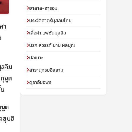
ฮาลาล-ฮารอม
ประวัติศาตร์มุสลิมไทย
ท่า
เสื้อผ้า แฟชั่นมุสลิม
น
นรก สวรรค์ บาป ผลบุญ
ปอเนาะ
ุสลิม
สารานุกรมอิสลาม
กุนูต
ดุอาอ์ขอพร
้น
ุนูต
ดซุบฮิ