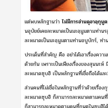
แต่พบหลักฐานว่า
ไม่มีการอ่านดุอาอฺกุนูต
นอุบัยย์เคยละหมาดเป็นมะอฺมูมตามท่านร
ละหมาดเป็นมะอฺมูมตามท่านอบูบักร์, ท่า
ประเด็นที่สำคัญ คือ อย่าได้เอาเรื่องควา
ด้วยกัน เพราะเป็นเพียงเรื่องของสุนนะห์ มิ
ละหมาดซุบฮิ เป็นหลักฐานที่เชื่อถือได้แล
ส่วนคนที่ไม่เชื่อในหลักฐานที่ว่าด้วยเรื่อง
ละหมาดซุบฮิ ก็สามารถละหมาดตามคนที่ไม่
ก็สามารถละหมาดตามคนที่กุนูตในซุบฮิได้