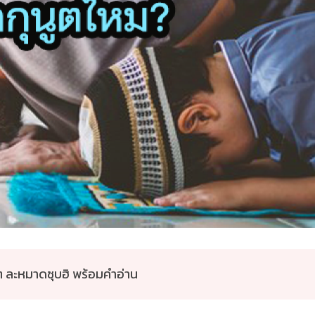
ูต ละหมาดซุบฮิ พร้อมคำอ่าน