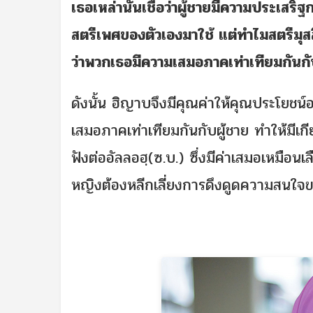
เธอเหล่านั้นเชื่อว่าผู้ชายมีความประเสริฐ
สตรีเพศของตัวเองมาใช้ แต่ทำไมสตรีมุสลิมจ
ว่าพวกเธอมีความเสมอภาคเท่าเทียมกันกั
ดังนั้น ฮิญาบจึงมีคุณค่าให้คุณประโยชน์
เสมอภาคเท่าเทียมกันกับผู้ชาย ทำให้มีเกีย
ฟังต่ออัลลอฮฺ(ซ.บ.) ซึ่งมีค่าเสมอเหมือน
หญิงต้องหลีกเลี่ยงการดึงดูดความสนใจข