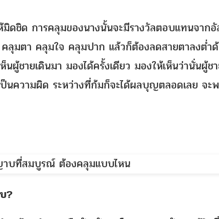
ยให้มิดชิด การคลุมของนางนั้นจะมีรางวัลตอบแทนจากอ
วย คลุมตา คลุมใจ คลุมปาก แล้วก็ต้องลดสายตาลงต่ำ
ผู้ชายเดินมา มองได้ครั้งเดียว มองให้เห็นว่านั่นผู้ชา
 เป็นความผิด ระหว่างที่ก้มก็จะได้ผลบุญตลอดเลย จะ
าบ?