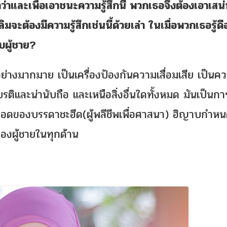
กว่าและเพื่อเอาชนะความรู้สึกนี้ พวกเธอจึงต้องเอาเสน่
ะต้องมีความรู้สึกเช่นนี้ด้วยเล่า ในเมื่อพวกเธอรู้ดีอ
บผู้ชาย?
อย่างมากมาย เป็นเครื่องป้องกันความเสื่อมเสีย เป็นค
รติและน่านับถือ และเหนือสิ่งอื่นใดทั้งหมด มันเป็นการ
เลือดของบรรดาชะฮีด(ผู้พลีชีพเพื่อศาสนา) ฮิญาบกำหนด
องผู้ชายในทุกด้าน