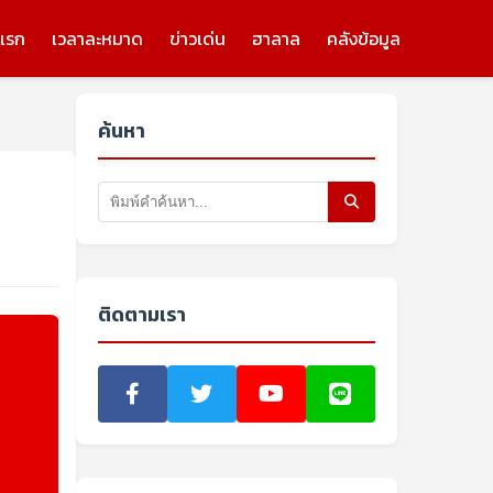
แรก
เวลาละหมาด
ข่าวเด่น
ฮาลาล
คลังข้อมูล
ค้นหา
ติดตามเรา