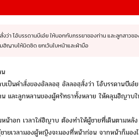
สั่งว่า โอ้บรรดานบีเอ๋ย ให้บอกกับภรรยาของท่าน และลูกสาวขอ
ุมฮิญาบให้มิดชิด ยกเว้นใบหน้าและฝ่ามือ
หน
บเป็นคำสั่งของอ
ัลลอฮฺ อัลลอฮฺสั่งว่า โอ้บรรดานบีเอ๋ย
 และลูกหลานของผู้ศรัทธาทั้ง
หลาย ให้คลุมฮิญาบให
หน้าอก เวลาใส่ฮิญาบ ต้องทำให้ผู้ชายที่เดินตามห
ลัง
ผู้ชายเวลามองผู้หญิง
จะมองที่หน้าก่อน จากหน้าก็มองไป