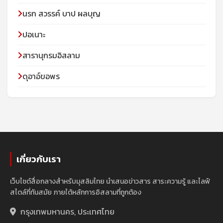
นรก สวรรค์ บาป ผลบุญ
ปอเนาะ
สารานุกรมอิสลาม
ดุอาอ์ขอพร
เกี่ยวกับเรา
เว็บไซต์สื่อกลางสำหรับมุสลิมไทย นำเสนอข่าวสาร สาระความรู้ และไลฟ์
สไตล์ที่ทันสมัย ภายใต้หลักการอิสลามที่ถูกต้อง
กรุงเทพมหานคร, ประเทศไทย