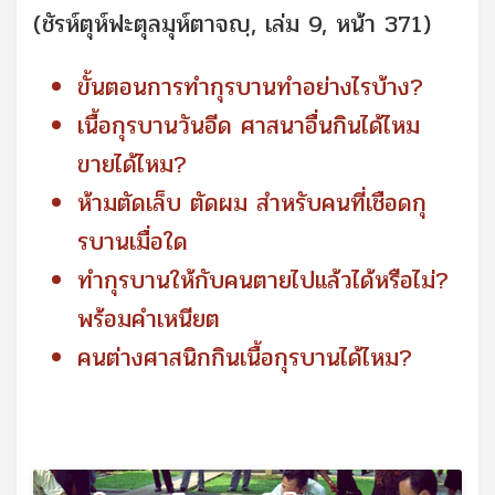
(ชัรห์ตุห์ฟะตุลมุห์ตาจญฺ, เล่ม 9, หน้า 371)
ขั้นตอนการทำกุรบานทำอย่างไรบ้าง?
เนื้อกุรบานวันอีด ศาสนาอื่นกินได้ไหม
ขายได้ไหม?
ห้ามตัดเล็บ ตัดผม สำหรับคนที่เชือดกุ
รบานเมื่อใด
ทำกุรบานให้กับคนตายไปแล้วได้หรือไม่?
พร้อมคำเหนียต
คนต่างศาสนิกกินเนื้อกุรบานได้ไหม?