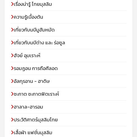
เรื่องน่ารู้ ไทยมุสลิม
ความรู้เบื้องต้น
เกี่ยวกับนบีมูฮัมหมัด
เกี่ยวกับนบีต่าง และ ร่อซูล
ฮัจย์ อุมเราะห์
รอมฏอน การถือศีลอด
อัลกุรอาน - ฮาดิษ
ซะกาต ซะกาตฟิตเราะห์
ฮาลาล-ฮารอม
ประวัติศาตร์มุสลิมไทย
เสื้อผ้า แฟชั่นมุสลิม