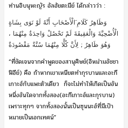
ท่านอิบนุหะญัร อัลฮัยตะมีย์ ได้กล่าวว่า :
وَظَاهِرُ كَلَامِ َالْأَصْحَابِ أَنَّهُ لَوْ نَوَى بِشَاةٍ
الْأُضْحِيَّةَ وَالْعَقِيقَةَ لَمْ تَحْصُلْ وَاحِدَةٌ مِنْهُمَا ،
وَهُوَ ظَاهِرٌ ; لِأَنَّ كُلًّا مِنْهُمَا سُنَّةٌ مَقْصُودَةٌ
“ที่ชัดเจนจากคำพูดของสานุศิษย์(อิหม่ามอัชชา
ฟิอีย์) คือ ถ้าหากเขาเหนียตทำกุรบานและอะกี
เกาะฮ์กับแพะตัวเดียว ก็จะไม่ทำให้เกิดเป็นอัน
หนึ่งอันใดจากทั้งสอง(อะกีเกาะฮ์และกุรบาน)
เพราะทุกๆ จากทั้งสองนั้นเป็นซุนนะฮ์ที่มีเป้า
หมายเป็นเอกเทศน์”