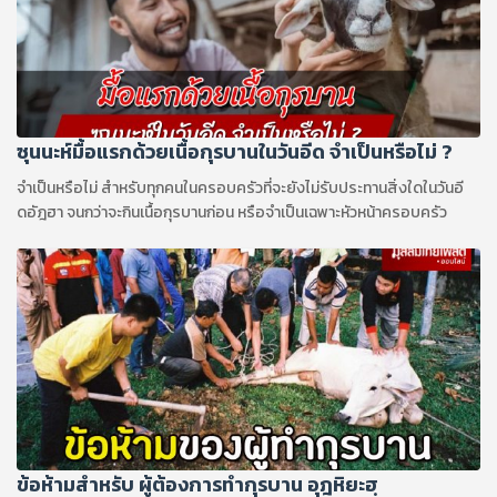
ซุนนะห์มื้อแรกด้วยเนื้อกุรบานในวันอีด จำเป็นหรือไม่ ?
จำเป็นหรือไม่ สำหรับทุกคนในครอบครัวที่จะยังไม่รับประทานสิ่งใดในวันอี
ดอัฎฮา จนกว่าจะกินเนื้อกุรบานก่อน หรือจำเป็นเฉพาะหัวหน้าครอบครัว
ข้อห้ามสำหรับ ผู้ต้องการทำกุรบาน อุฎหิยะฮฺ