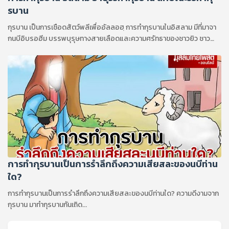
รบาน
กุรบาน เป็นการเชือดสัตว์พลีเพื่ออัลลอฮฺ การทํากุรบานในอิสลาม มีที่มาจา
กนบีอิบรอฮีม บรรพบุรุษทางสายเลือดและความศรัทธาของชาวยิว ชาว
คริสเตียนและมุสลิม...
การทำกุรบานเป็นการรำลึกถึงความเสียสละของนบีท่าน
ใด?
การทำกุรบานเป็นการรำลึกถึงความเสียสละของนบีท่านใด? ความดีงามจาก
กุรบาน มาทำกุรบานกันเถิด...