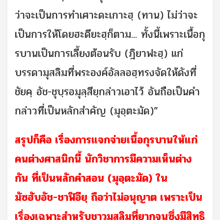
ว่าจะเป็นการทำเศาะดะเกาะฮฺ (ทาน) ไม่ว่าจะ
เป็นการให้โดยฮะดียะฮฺก็ตาม... ทั้งนี้เพราะเนื้อกุ
รบานเป็นการเลี้ยงต้อนรับ (ฎิยาฟะฮฺ) แก่
บรรดามุสลิมที่พระองค์อัลลอฮฺทรงจัดให้ดังที่
ชัยคฺ อัช-ชุบฺรอมุลฺสียฺกล่าวเอาไว้ อันถือเป็นคำ
กล่าวที่เป็นหลักสำคัญ (มุอฺตะมัด)”
สรุปก็คือ เรื่องการแจกจ่ายเนื้อกุรบานให้แก่
คนต่างศาสนิกนี้ นักวิชาการมีความเห็นต่าง
กัน ที่เป็นหลักคำสอน (มุอฺตะมัด) ใน
มัซฮับอัช-ชาฟิอียฺ ถือว่าไม่อนุญาต เพราะเป็น
เรื่องเฉพาะสำหรับชาวมุสลิมที่ยากจนซึ่งมีสิทธิ