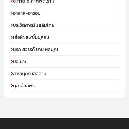
ซะกาต ซะกาตฟิตเราะห์
ฮาลาล-ฮารอม
ประวัติศาตร์มุสลิมไทย
เสื้อผ้า แฟชั่นมุสลิม
นรก สวรรค์ บาป ผลบุญ
ปอเนาะ
สารานุกรมอิสลาม
ดุอาอ์ขอพร