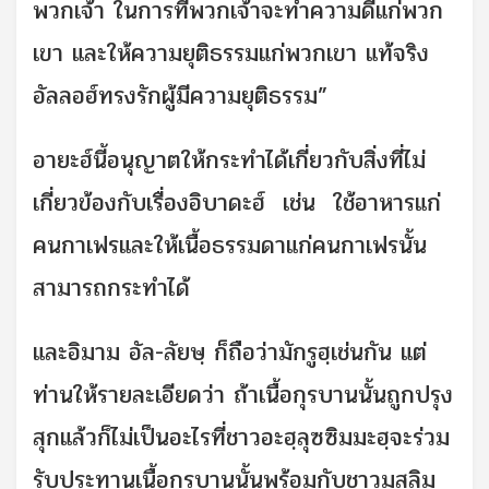
พวกเจ้า ในการที่พวกเจ้าจะทำความดีแก่พวก
เขา และให้ความยุติธรรมแก่พวกเขา แท้จริง
อัลลอฮ์ทรงรักผู้มีความยุติธรรม”
อายะฮ์นี้อนุญาตให้กระทำได้เกี่ยวกับสิ่งที่ไม่
เกี่ยวข้องกับเรื่องอิบาดะฮ์ เช่น ใช้อาหารแก่
คนกาเฟรและให้เนื้อธรรมดาแก่คนกาเฟรนั้น
สามารถกระทำได้
และอิมาม อัล-ลัยษฺ ก็ถือว่ามักรูฮฺเช่นกัน แต่
ท่านให้รายละเอียดว่า ถ้าเนื้อกุรบานนั้นถูกปรุง
สุกแล้วก็ไม่เป็นอะไรที่ชาวอะฮฺลุซซิมมะฮฺจะร่วม
รับประทานเนื้อกุรบานนั้นพร้อมกับชาวมุสลิม