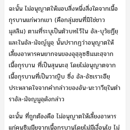
ฉะนั้น ไม่อนุญาตให้มอบสิ่งหนึ่งสิ่งใดจากเนื้อ
กุรบานแก่พวกเขา (คือกลุ่มชนที่มิใช่ชาว
มุสลิม) ตามที่ระบุเป็นตัวบทไว้ใน อัล-บุวัยฏียฺ
และในอัล-มัจญ์มูอฺ นั้นปรากฏว่าอนุญาตให้
เลี้ยงอาหารคนยากจนของอุฮฺลุซซิมมะฮฺจาก
เนื้อกุรบาน ที่เป็นสุนนะฮฺ โดยไม่อนุญาตจาก
เนื้อกุรบานที่เป็นวาญิบ ซึ่ง อัล-อัซเราะอียฺ
ประหลาดใจจากคำกล่าวของอัน-นะวาวียฺในตำ
ราอัล-มัจญมูอฺดังกล่าว
ฉะนั้น ที่ถูกต้องคือ ไม่อนุญาตให้เลี้ยงอาหาร
แก่คนซิมมียฺจากเนื้อกุรบานโดยไม่มีเงื่อนไข ไม่