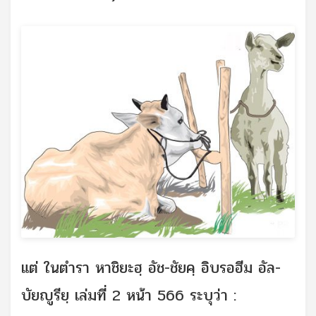
แต่ ในตำรา หาชิยะฮฺ อัช-ชัยคฺ อิบรอฮีม อัล-
บัยญูรียฺ เล่มที่ 2 หน้า 566 ระบุว่า :