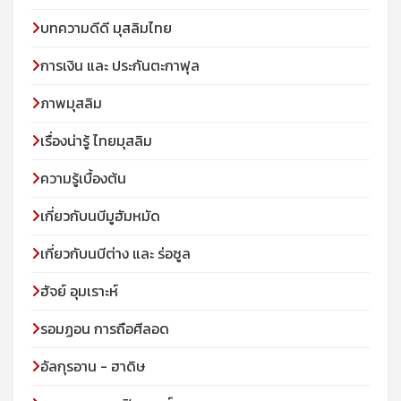
บทความดีดี มุสลิมไทย
การเงิน และ ประกันตะกาฟุล
ภาพมุสลิม
เรื่องน่ารู้ ไทยมุสลิม
ความรู้เบื้องต้น
เกี่ยวกับนบีมูฮัมหมัด
เกี่ยวกับนบีต่าง และ ร่อซูล
ฮัจย์ อุมเราะห์
รอมฏอน การถือศีลอด
อัลกุรอาน - ฮาดิษ