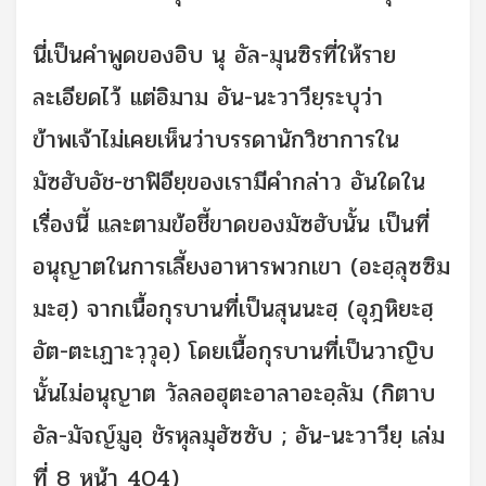
นี่เป็นคำพูดของอิบ นุ อัล-มุนซิรที่ให้ราย
ละเอียดไว้ แต่อิมาม อัน-นะวาวียฺระบุว่า
ข้าพเจ้าไม่เคยเห็นว่าบรรดานักวิชาการใน
มัซฮับอัช-ชาฟิอียฺของเรามีคำกล่าว อันใดใน
เรื่องนี้ และตามข้อชี้ขาดของมัซฮับนั้น เป็นที่
อนุญาตในการเลี้ยงอาหารพวกเขา (อะฮฺลุซซิม
มะฮฺ) จากเนื้อกุรบานที่เป็นสุนนะฮฺ (อุฎหิยะฮฺ
อัต-ตะเฏาะวฺวุอฺ) โดยเนื้อกุรบานที่เป็นวาญิบ
นั้นไม่อนุญาต วัลลอฮุตะอาลาอะอฺลัม (กิตาบ
อัล-มัจญ์มูอฺ ชัรหุลมุฮัซซับ ; อัน-นะวาวียฺ เล่ม
ที่ 8 หน้า 404)