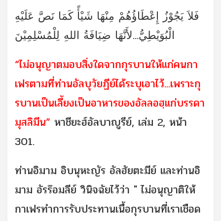
فَلاَ يَجُوْزُ إِعْطَاؤُهُمْ مِنْهَا شَيْأً كَمَا نَصَّ عَلَيْهِ
الْبُوَيْطِيُّ...لأَنَّهَا ضِيَافَةُ اللهِ لِلْمُسْلِمِيْنَ
“ไม่อนุญาตมอบสิ่งใดจากกุรบานให้แก่คนกา
เฟรตามที่ท่านอัลบุวัยฏีย์ได้ระบุเอาไว้...เพราะกุ
รบานเป็นเลี้ยงเป็นอาหารของอัลลอฮฺแก่บรรดา
มุสลิมีน”
หาชียะฮ์อัลบาญูรีย์, เล่ม 2, หน้า
301.
ท่านอิมาม อิบนุหะญัร อัลฮัยตะมีย์ และท่านอิ
มาม อัรร๊อมลีย์ วินิจฉัยไว้ว่า " ไม่อนุญาติให้
กาเฟรทำการรับประทานเนื้อกุรบานที่เราเชือด