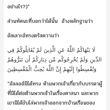
อย่างไร?)”
ส่วนทัศนะที่บอกว่าได้นั้น อ้างหลักฐานว่า
อัลเลาะฮ์ทรงตรัสความว่า
لَا يَنْهَاكُمُ اللَّهُ عَنِ الَّذِينَ لَمْ يُقَاتِلُوكُمْ فِي
الدِّينِ وَلَمْ يُخْرِجُوكُم مِّن دِيَارِكُمْ أَن تَبَرُّوهُمْ
وَتُقْسِطُوا إِلَيْهِمْ إِنَّ اللَّهَ يُحِبُّ الْمُقْسِطِينَ
“อัลลอฮ์มิได้ทรง ห้ามพวกเจ้าเกี่ยวกับบรรดาผู้
ที่มิได้ต่อต้านพวกเจ้าในเรื่องศาสนา และพวก
เขามิได้ขับไล่พวกเจ้าออกจากบ้านเรือนของ