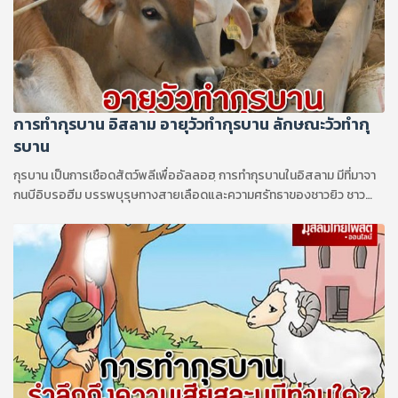
การทํากุรบาน อิสลาม อายุวัวทำกุรบาน ลักษณะวัวทำกุ
รบาน
กุรบาน เป็นการเชือดสัตว์พลีเพื่ออัลลอฮฺ การทํากุรบานในอิสลาม มีที่มาจา
กนบีอิบรอฮีม บรรพบุรุษทางสายเลือดและความศรัทธาของชาวยิว ชาว
คริสเตียนและมุสลิม...