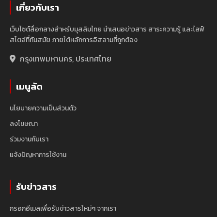
เกี่ยวกับเรา
เว็บไซต์สื่อกลางสำหรับมุสลิมไทย นำเสนอข่าวสาร สาระความรู้ และไลฟ์
สไตล์ที่ทันสมัย ภายใต้หลักการอิสลามที่ถูกต้อง
กรุงเทพมหานคร, ประเทศไทย
เมนูลัด
นโยบายความเป็นส่วนตัว
ลงโฆษณา
ร่วมงานกับเรา
แจ้งปัญหาการใช้งาน
รับข่าวสาร
กรอกอีเมลเพื่อรับข่าวสารใหม่ๆ จากเรา