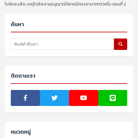
ไขข้อสงสัย: เหตุใดอิสลามอนุญาตให้ชายมีภรรยามากกว่าหนึ่ง ตอนที่ 2
ค้นหา
ติดตามเรา
หมวดหมู่