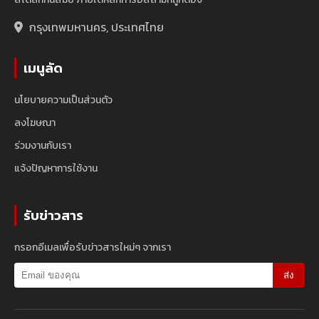
กรุงเทพมหานคร, ประเทศไทย
เมนูลัด
นโยบายความเป็นส่วนตัว
ลงโฆษณา
ร่วมงานกับเรา
แจ้งปัญหาการใช้งาน
รับข่าวสาร
กรอกอีเมลเพื่อรับข่าวสารใหม่ๆ จากเรา
ส่ง