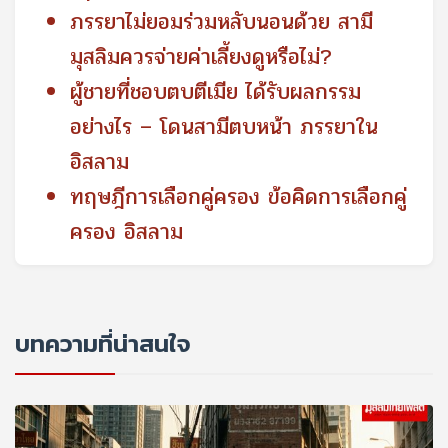
ภรรยาไม่ยอมร่วมหลับนอนด้วย สามี
มุสลิมควรจ่ายค่าเลี้ยงดูหรือไม่?
ผู้ชายที่ชอบตบตีเมีย ได้รับผลกรรม
อย่างไร – โดนสามีตบหน้า ภรรยาใน
อิสลาม
ทฤษฎีการเลือกคู่ครอง ข้อคิดการเลือกคู่
ครอง อิสลาม
บทความที่น่าสนใจ