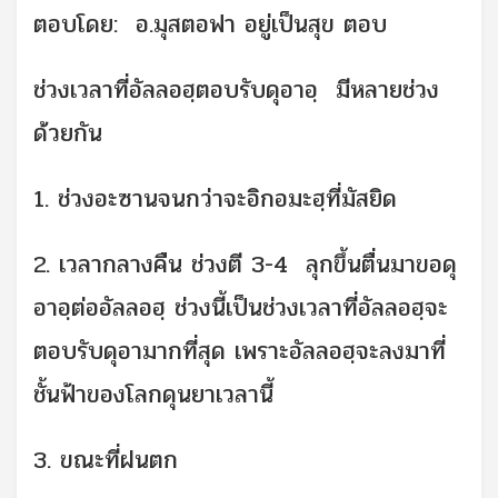
ตอบโดย: อ.มุสตอฟา อยู่เป็นสุข ตอบ
ช่วงเวลาที่อัลลอฮฺตอบรับดุอาอฺ มีหลายช่วง
ด้วยกัน
1. ช่วงอะซานจนกว่าจะอิกอมะฮฺที่มัสยิด
2. เวลากลางคืน ช่วงตี 3-4 ลุกขึ้นตื่นมาขอดุ
อาอฺต่ออัลลอฮฺ ช่วงนี้เป็นช่วงเวลาที่อัลลอฮฺจะ
ตอบรับดุอามากที่สุด เพราะอัลลอฮฺจะลงมาที่
ชั้นฟ้าของโลกดุนยาเวลานี้
3. ขณะที่ฝนตก