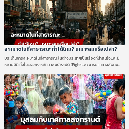
ละหมาดในที่สาธารณะ ทำได้ไหม? เหมาะสมหรือเปล่า?
ประเด็นการละหมาดในที่สาธารณะในต่างประเทศเป็นเรื่องที่น่าสนใจและมี
หลายมิติ ทั้งในแง่ของ หลักศาสนบัญญัติ (Figh) และ มารยาททางสังคม
(Adab)