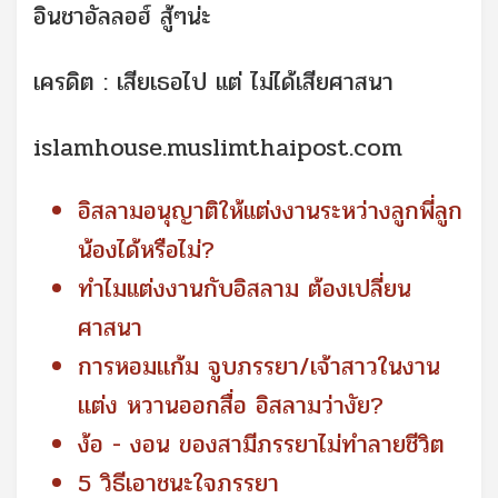
อินชาอัลลอฮ์ สู้ๆน่ะ
เครดิต : เสียเธอไป แต่ ไม่ได้เสียศาสนา
islamhouse.muslimthaipost.com
อิสลามอนุญาติให้แต่งงานระหว่างลูกพี่ลูก
น้องได้หรือไม่?
ทำไมแต่งงานกับอิสลาม ต้องเปลี่ยน
ศาสนา
การหอมเเก้ม จูบภรรยา/เจ้าสาวในงาน
เเต่ง หวานออกสื่อ อิสลามว่างัย?
ง้อ - งอน ของสามีภรรยาไม่ทำลายชีวิต
5 วิธีเอาชนะใจภรรยา