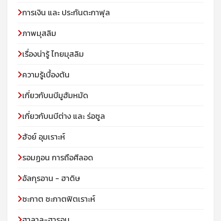
การเงิน และ ประกันตะกาฟุล
ภาพมุสลิม
เรื่องน่ารู้ ไทยมุสลิม
ความรู้เบื้องต้น
เกี่ยวกับนบีมูฮัมหมัด
เกี่ยวกับนบีต่าง และ ร่อซูล
ฮัจย์ อุมเราะห์
รอมฏอน การถือศีลอด
อัลกุรอาน - ฮาดิษ
ซะกาต ซะกาตฟิตเราะห์
ฮาลาล-ฮารอม