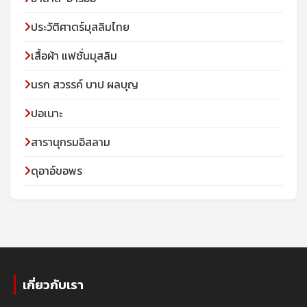
ประวัติศาตร์มุสลิมไทย
เสื้อผ้า แฟชั่นมุสลิม
นรก สวรรค์ บาป ผลบุญ
ปอเนาะ
สารานุกรมอิสลาม
ดุอาอ์ขอพร
เกี่ยวกับเรา