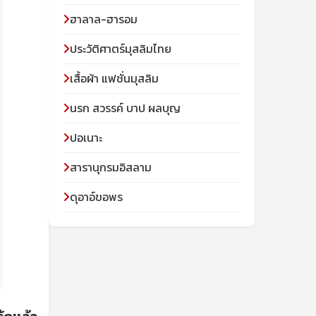
ฮาลาล-ฮารอม
ประวัติศาตร์มุสลิมไทย
เสื้อผ้า แฟชั่นมุสลิม
นรก สวรรค์ บาป ผลบุญ
ปอเนาะ
สารานุกรมอิสลาม
ดุอาอ์ขอพร