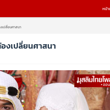
หน้า
องเปลี่ยนศาสนา
้องเปลี่ยนศาสนา