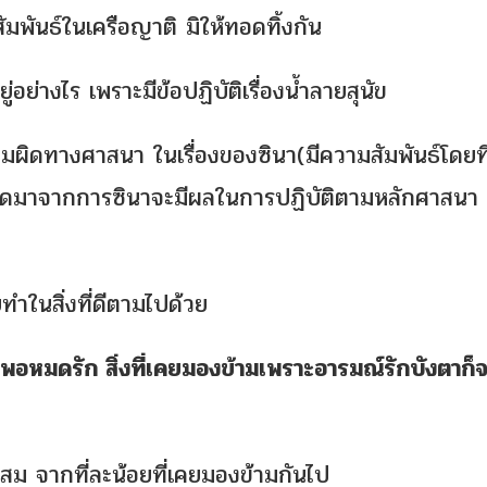
มสัมพันธ์ในเครือญาติ มิให้ทอดทิ้งกัน
ู่อย่างไร เพราะมีข้อปฏิบัติเรื่องน้ำลายสุนัข
ความผิดทางศาสนา ในเรื่องของซินา(มีความสัมพันธ์โดยที่
เกิดมาจากการซินาจะมีผลในการปฏิบัติตามหลักศาสนา 
ายทำในสิ่งที่ดีตามไปด้วย
่พอหมดรัก สิ่งที่เคยมองข้ามเพราะอารมณ์รักบังตาก็จ
ะสม จากที่ละน้อยที่เคยมองข้ามกันไป