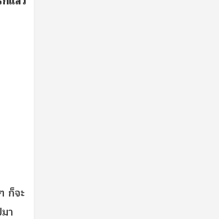
ักแล้ว
ยๆ ก็จะ
ปมา