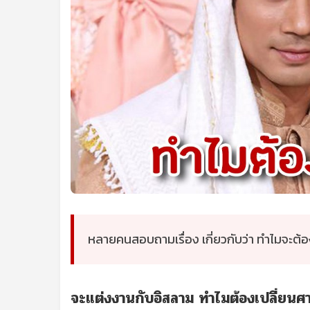
หลายคนสอบถามเรื่อง เกี่ยวกับว่า ทำไมจะต้องเ
จะแต่งงานกับอิสลาม ทำไมต้องเปลี่ยนศ