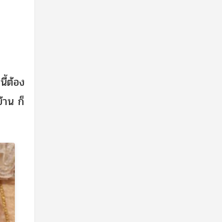
ี้ต้อง
้าน ก็