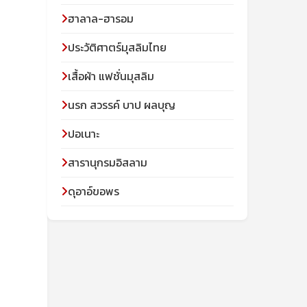
ฮาลาล-ฮารอม
ประวัติศาตร์มุสลิมไทย
เสื้อผ้า แฟชั่นมุสลิม
นรก สวรรค์ บาป ผลบุญ
ปอเนาะ
สารานุกรมอิสลาม
ดุอาอ์ขอพร