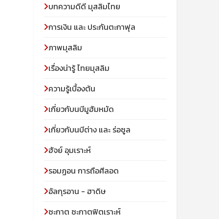
บทความดีดี มุสลิมไทย
การเงิน และ ประกันตะกาฟุล
ภาพมุสลิม
เรื่องน่ารู้ ไทยมุสลิม
ความรู้เบื้องต้น
เกี่ยวกับนบีมูฮัมหมัด
เกี่ยวกับนบีต่าง และ ร่อซูล
ฮัจย์ อุมเราะห์
รอมฏอน การถือศีลอด
อัลกุรอาน - ฮาดิษ
ซะกาต ซะกาตฟิตเราะห์