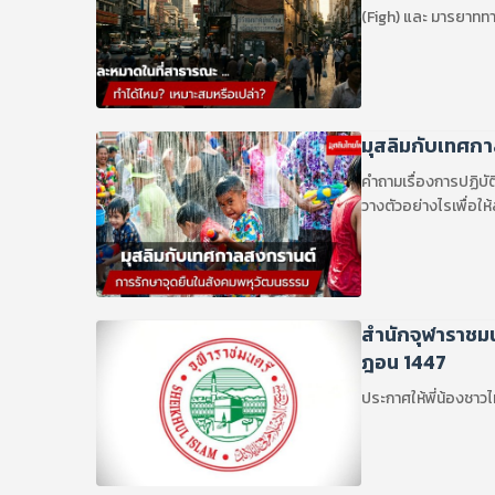
(Figh) และ มารยาทท
มุสลิมกับเทศก
คำถามเรื่องการปฏิบั
วางตัวอย่างไรเพื่อ
สำนักจุฬาราชมนต
ฎอน 1447
ประกาศให้พี่น้องชาวไ