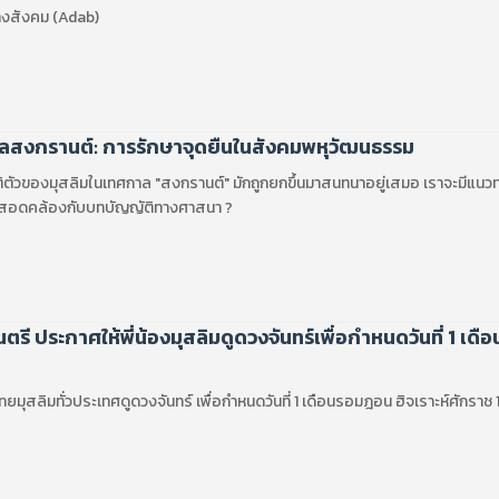
างสังคม (Adab)
าลสงกรานต์: การรักษาจุดยืนในสังคมพหุวัฒนธรรม
ติตัวของมุสลิมในเทศกาล "สงกรานต์" มักถูกยกขึ้นมาสนทนาอยู่เสมอ เราจะมีแน
ให้สอดคล้องกับบทบัญญัติทางศาสนา ?
รี ประกาศให้พี่น้องมุสลิมดูดวงจันทร์เพื่อกำหนดวันที่ 1 เดื
ทยมุสลิมทั่วประเทศดูดวงจันทร์ เพื่อกำหนดวันที่ 1 เดือนรอมฎอน ฮิจเราะห์ศักราช