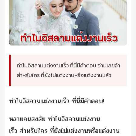
ทําไมอิสลามแต่งงานเร็ว ที่นี่มีคำตอบ อ่านเลยจ้า
สำหรับใคร ที่ยังไม่แต่งงานหรือแต่งงานแล้ว
ทําไมอิสลามแต่งงานเร็ว ที่นี่มีคำตอบ!
หลายคนสงสัย ทําไมอิสลามแต่งงาน
เร็ว สำหรับใคร ที่ยังไม่แต่งงานหรือแต่งงาน