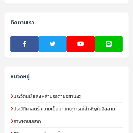
ติดตามเรา
หมวดหมู่
ประวัตินบี และเหล่าบรรดาซอฮาบะฮฺ
ประวัติศาสตร์ ความเป็นมา เหตุการณ์สำคัญในอิสลาม
ภาพหาชมยาก