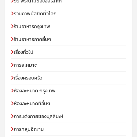
99 พระนามของอัลเลาะห์
รวมภาพมัสยิดทั่วโลก
ร้านอาหารกรุงเทพ
ร้านอาหารภาคอื่นๆ
เรื่องทั่วไป
การละหมาด
เรื่องครอบครัว
ห้องละหมาด กรุงเทพ
ห้องละหมาดที่อื่นๆ
การแต่งกายของมุสลิมะห์
การคลุมฮิญาบ