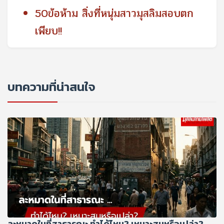
50ข้อห้าม สิ่งที่หนุ่มสาวมุสลิมสอบตก
เพียบ!!
บทความที่น่าสนใจ
ละหมาดในที่สาธารณะ ทำได้ไหม? เหมาะสมหรือเปล่า?