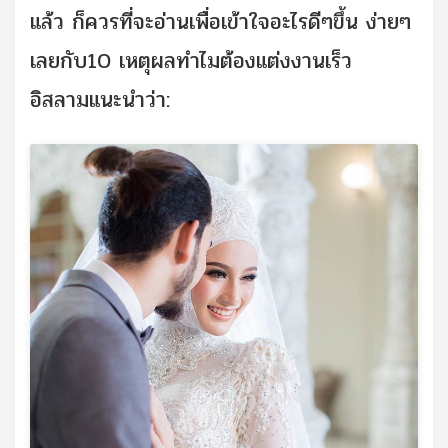
แล้ว ก็ควรที่จะอ่านเพื่อเข้าใจอะไรดีๆขึ้น ง่ายๆ
เลยกับ10 เหตุผลทำไมต้องแต่งงานเร็ว
อิสลามแนะนำว่า: