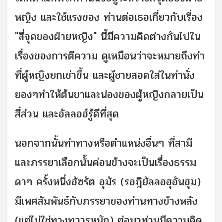
หญิง และใช้แรงของ ท่านต่อเธอเกี่ยวกับเรื่อง
"สี่จุดของฝ่ายหญิง" นี้มีความคิดต่างกันไปใน
เรื่องของการตีความ ดูเหมือนว่าจะหมายถึงท่า
ที่ผู้หญิงยกเข่าขึ้น และผู้ชายสอดใส่ในท่านั่ง
ยองๆทำให้ต้นขาและน่องของผู้หญิงกลายเป็น
สี่ส่วน และอัลลอฮ์รู้ดีที่สุด
นอกจากนั้นท่าทางหรือตำแหน่งอื่นๆ ที่สามี
และภรรยาเลือกนั้นค่อนข้างจะเป็นเรื่องธรรม
ดาๆ ครั้งหนึ่งฮัซรัต อุมัร (รอฎิยัลลอฮุอันฮุม)
มีเพศสัมพันธ์กับภรรยาของท่านทางข้างหลัง
(แต่ไม่ใช่ทางทวารหนัก) ต่อมาท่านมีความคิด