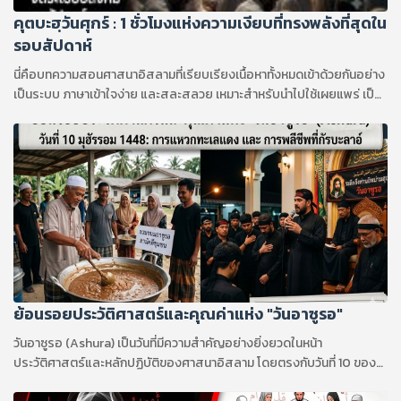
คุตบะฮฺวันศุกร์ : 1 ชั่วโมงแห่งความเงียบที่ทรงพลังที่สุดใน
รอบสัปดาห์
นี่คือบทความสอนศาสนาอิสลามที่เรียบเรียงเนื้อหาทั้งหมดเข้าด้วยกันอย่าง
เป็นระบบ ภาษาเข้าใจง่าย และสละสลวย เหมาะสำหรับนำไปใช้เผยแพร่ เป็น
บทความอ่านเสริม หรือใช้เป็นแนวทางในการเรียนรู้ครับ
ย้อนรอยประวัติศาสตร์และคุณค่าแห่ง "วันอาซูรอ"
วันอาซูรอ (Ashura) เป็นวันที่มีความสำคัญอย่างยิ่งยวดในหน้า
ประวัติศาสตร์และหลักปฏิบัติของศาสนาอิสลาม โดยตรงกับวันที่ 10 ของ
เดือนมุฮัรรอม ซึ่งเป็นเดือนแรกของปฏิทินทางจันทรคติอิสลาม (ฮิจเราะห์