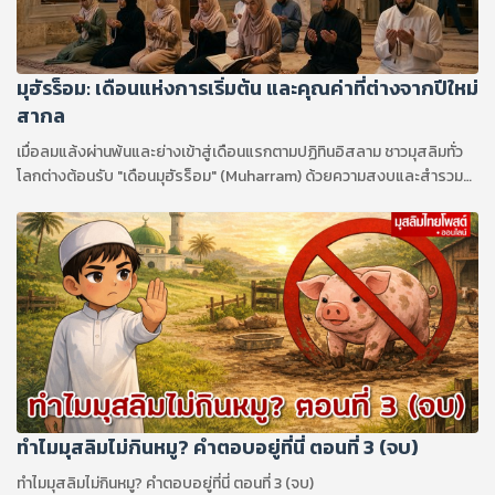
มุฮัรร็อม: เดือนแห่งการเริ่มต้น และคุณค่าที่ต่างจากปีใหม่
สากล
เมื่อลมแล้งผ่านพ้นและย่างเข้าสู่เดือนแรกตามปฏิทินอิสลาม ชาวมุสลิมทั่ว
โลกต่างต้อนรับ "เดือนมุฮัรร็อม" (Muharram) ด้วยความสงบและสำรวม
เดือนนี้ไม่เพียงแต่เป็นจุดเริ่มต้นของปีใหม่อิสลาม (ฮิจเราะห์ศักราช) เท่านั้น
แต่ยังเป็นหนึ่งในสี่ "เดือนต้องห้าม" หรือเดือนศักดิ์สิทธิ์ที่พระผู้เป็นเจ้าทรง
กำหนดห้ามมิให้มีการสู้รบ เพื่อให้เป็นช่วงเวลาแห่งสันติภาพและการทบทวน
ตนเอง
ทำไมมุสลิมไม่กินหมู? คำตอบอยู่ที่นี่ ตอนที่ 3 (จบ)
ทำไมมุสลิมไม่กินหมู? คำตอบอยู่ที่นี่ ตอนที่ 3 (จบ)