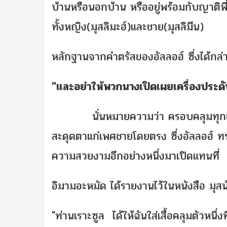
บ้านหรือนอกบ้าน หรืออยู่พร้อมกับญาติพี่น
ทั้งหญิง(มุสลิมะฮ์)และชาย(มุสลิมีน)
หลักฐานจากคำตรัสของอัลลอฮ์ ซึ่งได้กล่าวไ
"และอย่าให้พวกนางเปิดเผยเครื่องปร
นั่นหมายความว่า ครอบคลุมทุกชนิดขอ
สะดุดตาแก่เพศชายโดยตรง ซึ่งอัลลอฮ์ ทร
ความสวยงามอีกอย่างหนึ่งมาเปิดแทนที่
อิมามอะหมัด ได้รายงานไว้ในหนังสือ มุสนั
"ท่านเราะซูล ได้ให้ฉันใส่เสื้อคลุมตัวหนึ่งท