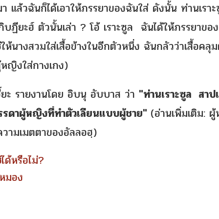
มา แล้วฉันก็ได้เอาให้ภรรยาของฉันใส่ ดังนั้น ท่านเรา
ัลกิบฏียะฮ์ ตัวนั้นเล่า ? โอ้ เราะซูล ฉันได้ให้ภรรยาของ
ห้นางสวมใส่เสื้อข้างในอีกตัวหนึ่ง ฉันกลัวว่าเสื้อคลุมต
้หญิงใส่กางเกง)
เฮี๊ยะ รายงานโดย อิบนุ อับบาส ว่า
"ท่านเราะซูล สาป
ดาผู้หญิงที่ทำตัวเลียนแบบผู้ชาย"
(อ่านเพิ่มเติม:
ผู
กความเมตตาของอัลลอฮฺ
)
ด้หรือไม่?
่นหมอง