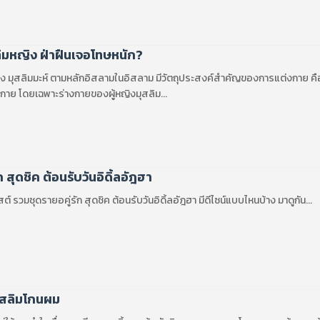
ิมหญิง ฝ่าฝืนเจอโทษหนัก?
ิง มุสลิมมะห์ ตามหลักอิสลามในอิสลาม มีวัตถุประสงค์สำคัญของการแต่งกาย ค
กาย โดยเฉพาะร่างกายของผู้หญิงมุสลิม...
 สุดชิค ต้อนรับวันอิดิ้ลอัฎฮา
ต์ รวมชุดรายอคู่รัก สุดชิค ต้อนรับวันอิดิ้ลอัฎฮา มีดีไซน์แบบไหนบ้าง มาดูกัน...
ุสลิมโกนผม