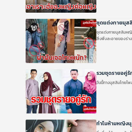
ชุดแต่งกายมุสล
ชุดแต่งกายมุสลิมหญ
สิ่งพึงละอายของร่าง
รวมชุดรายอคู่รัก
วันนี้ทางมุสลิมไทยโพส
ทำไมห้ามหญิงม