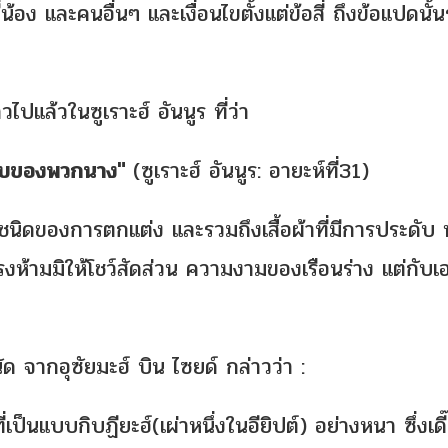
้อง และคนอื่นๆ และเงื่อนไขตั้งแต่ข้อสี่ ถึงข้อแปดนั้
ปแล้วในซูเราะฮ์ อันนูร ที่ว่า
ะดับของพวกนาง"
(ซูเราะฮ์ อันนูร: อายะห์ที่31)
งการตกแต่ง และรวมถึงเสื้อผ้าที่มีการประดับ ท
งห้ามมิให้โชว์สัดส่วน ความงามของเรือนร่าง แต่กับเ
ด จากอุซัยมะฮ์ บิน ไซยด์ กล่าวว่า :
ี่เป็นแบบกิบฏียะฮ์(เผ่าหนึ่งในอียิปต์) อย่างหนา ซึ่งเดี