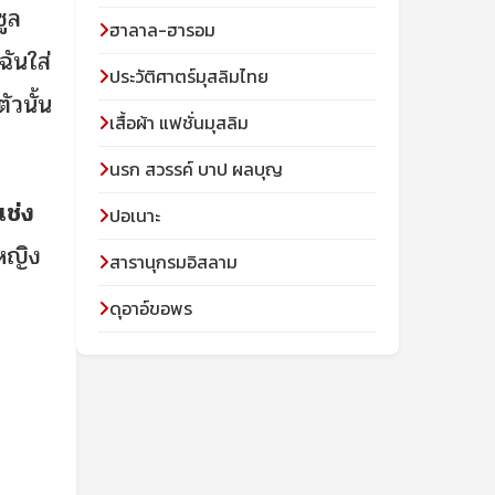
ะซูล
ฮาลาล-ฮารอม
ฉันใส่
ประวัติศาตร์มุสลิมไทย
ัวนั้น
เสื้อผ้า แฟชั่นมุสลิม
นรก สวรรค์ บาป ผลบุญ
แช่ง
ปอเนาะ
้หญิง
สารานุกรมอิสลาม
ดุอาอ์ขอพร