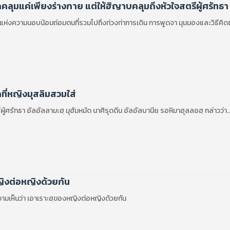
คลุมแค่เพียงร่างกาย แต่ให้ฮิญาบคลุมถึงหัวใจสตรีผู้ศรัทธา
แห่งความนอบน้อมถ่อมตนที่รวมไปถึงท่วงท่าการเดิน การพูดจา มุมมองและวิธีคิ
ุดที่หญิงมุสลิมสวมใส่
สีที่ดีที่สุดสำหรับสตรีผู้ศรัทธา อัลอัลลามะฮฺ มุฮัมหมัด นาศิรุดดีน อัลอัลบานียฺ รอหิมาฮุลลอฮฺ กล่าวว่า..
ิงต่อหญิงด้วยกัน
วามเห็นว่า เอาเราะฮฺของหญิงต่อหญิงด้วยกัน