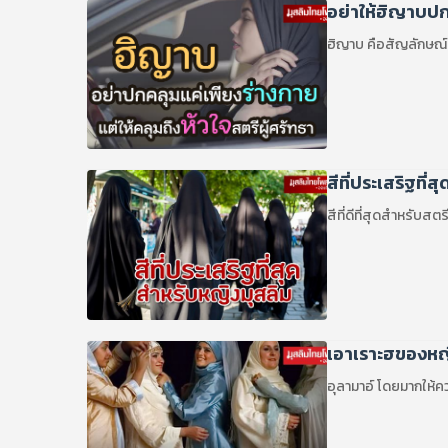
อย่าให้ฮิญาบปก
ฮิญาบ คือสัญลักษณ์
สีที่ประเสริฐที่ส
เอาเราะฮของหญ
อุลามาอ์ โดยมากให้ค