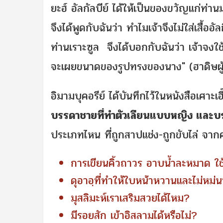
ยะฮ์ อัลกัลบีย์ ได้ให้เป็นของขวัญแก่ท่าน
จึงได้พูดกับฉันว่า ทำไมเจ้าจึงไม่ใส่เสื้ออ
ท่านเราะซูล จึงได้บอกกับฉันว่า เจ้าจงใช้ใ
จะเผยขนาดของรูปทรงของนาง" (ฮาดิษผู
อิมามบุคอรีย์ ได้บันทึกไว้ในหนังสือเศาะ
บรรดาชายที่ทำตัวเลียนแบบหญิง และบรร
ประเภทไหน ที่ถูกสาปแช่ง-ถูกขับไล่ จา
การเขียนคิ้วถาวร อาบน้ำละหมาด ใช้ไ
ดุอาอฺที่ทำให้ใบหน้าหวานและไม่หม
มุสลิมะห์เราเสริมสวยได้ไหม?
มีรอยสัก เข้าอิสลามได้หรือไม่?