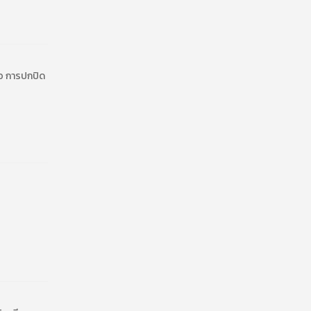
ือ การปกปิด