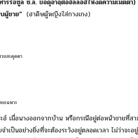
ท่ารร่อซูล ซ.ล. ขอดุอาอฺต่ออัลลอฮ์ให้งดความเมตตา) 
แบบผู้ชาย”
(ฮาดิษผู้หญิงใส่กางเกง)
้สวยสะดุดตา
)โดยเฉพาะ
ะฮ์ เมื่อนางออกจากบ้าน หรือกรณีอยู่ต่อหน้าชายที่ส
จำเป็นอย่างยิ่งที่จะต้องระวังอยู่ตลอดเวลา ไม่ว่าจะอยู