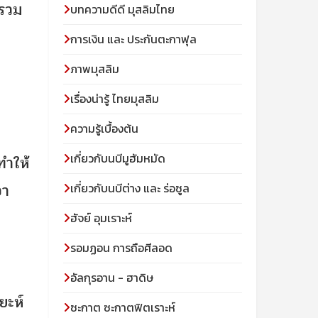
นรวม
บทความดีดี มุสลิมไทย
การเงิน และ ประกันตะกาฟุล
ภาพมุสลิม
เรื่องน่ารู้ ไทยมุสลิม
ความรู้เบื้องต้น
เกี่ยวกับนบีมูฮัมหมัด
ำให้
อา
เกี่ยวกับนบีต่าง และ ร่อซูล
ฮัจย์ อุมเราะห์
รอมฏอน การถือศีลอด
อัลกุรอาน - ฮาดิษ
๊ยะห์
ซะกาต ซะกาตฟิตเราะห์