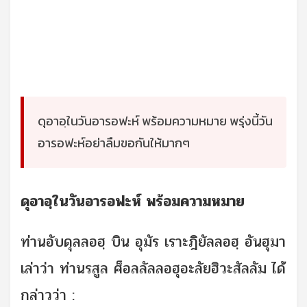
ดุอาอฺในวันอารอฟะห์ พร้อมความหมาย พรุ่งนี้วัน
อารอฟะห์อย่าลืมขอกันให้มากๆ
ดุอาอฺในวันอารอฟะห์ พร้อมความหมาย
ท่านอับดุลลอฮฺ บิน อุมัร เราะฎิยัลลอฮฺ อันฮุมา
เล่าว่า ท่านรสูล ศ็อลลัลลอฮุอะลัยฮิวะสัลลัม ได้
กล่าวว่า :