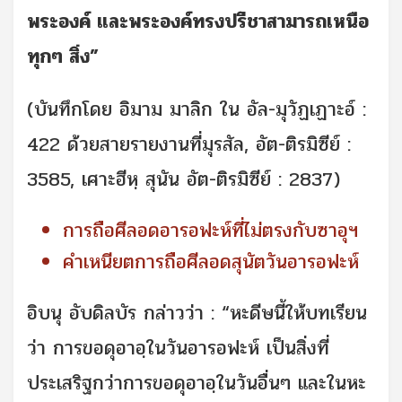
พระองค์ และพระองค์ทรงปรีชาสามารถเหนือ
ทุกๆ สิ่ง”
(บันทึกโดย อิมาม มาลิก ใน อัล-มุวัฏเฏาะอ์ :
422 ด้วยสายรายงานที่มุรสัล, อัต-ติรมิซีย์ :
3585, เศาะฮีหฺ สุนัน อัต-ติรมิซีย์ : 2837)
การถือศีลอดอารอฟะห์ที่ไม่ตรงกับซาอุฯ
คำเหนียตการถือศีลอดสุนัตวันอารอฟะห์
อิบนุ อับดิลบัร กล่าวว่า : “หะดีษนี้ให้บทเรียน
ว่า การขอดุอาอฺในวันอารอฟะห์ เป็นสิ่งที่
ประเสริฐกว่าการขอดุอาอฺในวันอื่นๆ และในหะ