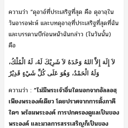
ความว่า “ดุอาอ์ที่ประเสริฐที่สุด คือ ดุอาอฺใน
วันอารอฟะห์ และบทดุอาอฺที่ประเสริฐที่สุดที่ฉัน
และบรรดานบีก่อนหน้าฉันกล่าว (ในวันนั้น)
คือ
لاَ إِلَهَ إِلاَّ اللهُ وَحْدَهُ لاَ شَرِيْكَ لَهُ، لَهُ الْمُلْكُ،
وَلَهُ الْحَمْدُ، وَهُوَ عَلَى كُلِّ شَيْءٍ قَدِيْرٌ
ความว่า :
“ไม่มีพระเจ้าอื่นใดนอกจากอัลลอฮฺ
เพียงพระองค์เดียว โดยปราศจากการตั้งภาคี
ใดๆ พร้อมพระองค์ การปกครองดูแลเป็นของ
พระองค์ และมวลการสรรเสริญก็เป็นของ