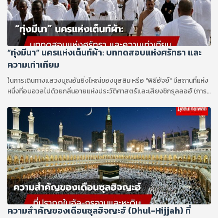
“ทุ่งมีนา” นครแห่งเต็นท์ผ้า: บททดสอบแห่งศรัทธา และ
ความเท่าเทียม
ในการเดินทางแสวงบุญอันยิ่งใหญ่ของมุสลิม หรือ "พิธีฮัจย์" มีสถานที่แห่ง
หนึ่งที่อบอวลไปด้วยกลิ่นอายแห่งประวัติศาสตร์และเสียงซิกรุลลอฮ์ (การ
รำลึกถึงอัลลอฮ์) แว่วดังอยู่ไม่ขาดสาย สถานที่แห่งนั้นคือ “ทุ่งมีนา” (Mina)
หรือที่ชาวโลกขนานนามว่า "เมืองแห่งเต็นท์" หุบเขาเล็กๆ ทางทิศตะวันออก
ของนครมักกะฮ์แห่งนี้ แม้จะไม่ได้มีพื้นที่กว้างขวางใหญ่โต ทว่าในทางศาสน
บัญญัติและหน้าประวัติศาสตร์อิสลาม มีนาคือศูนย์กลางอันศักดิ์สิทธิ์ที่
รองรับหัวใจอันเปี่ยมด้วยศรัทธาของผู้แสวงบุญนับล้านคนจากทั่วทุกมุมโลก
ความสำคัญของเดือนซุลฮิจญะฮ์ (Dhul-Hijjah) ที่