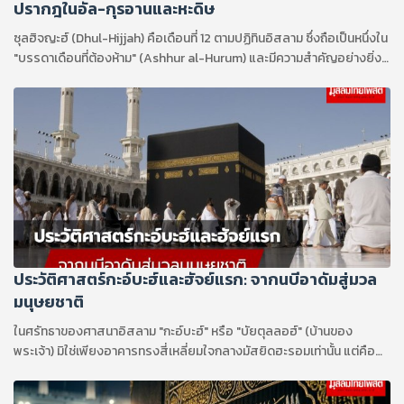
ปรากฎในอัล-กุรอานและหะดิษ
ซุลฮิจญะฮ์ (Dhul-Hijjah) คือเดือนที่ 12 ตามปฏิทินอิสลาม ซึ่งถือเป็นหนึ่งใน
"บรรดาเดือนที่ต้องห้าม" (Ashhur al-Hurum) และมีความสำคัญอย่างยิ่ง
ต่อมุสลิมทั่วโลก โดยเฉพาะ 10 วันแรก ของเดือนนี้ที่มีความประเสริฐที่สุดใน
รอบปี
ประวัติศาสตร์กะอ์บะฮ์และฮัจย์แรก: จากนบีอาดัมสู่มวล
มนุษยชาติ
ในศรัทธาของศาสนาอิสลาม "กะอ์บะฮ์" หรือ "บัยตุลลอฮ์" (บ้านของ
พระเจ้า) มิใช่เพียงอาคารทรงสี่เหลี่ยมใจกลางมัสยิดฮะรอมเท่านั้น แต่คือ
ศูนย์กลางทางจิตวิญญาณที่มีประวัติศาสตร์ยาวนานคู่ขนานมากับต้นกำเนิด
ของมนุษยชาติ