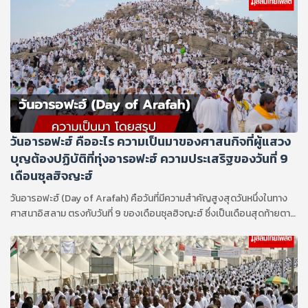
ทดสอบ และสัจธรรมที่พระองค์อัลลอฮ์ (ซ.บ.) ทรงต้องการให้คนรุ่นหลังได้
ขบคิด ในบรรดาเดือนทั้งหลาย เดือนซุลฮิจญะฮ์ คือเดือนที่มีเหตุการณ์พลิก
ผันและสร้างรากฐานสำคัญให้แก่อิสลามอย่างลึกซึ้ง
วันอารอฟะฮ์ คืออะไร ความเป็นมาของศาสนกิจที่ผู้แสวง
บุญต้องปฏิบัติที่ทุ่งอารอฟะฮ์ ความประเสริฐของวันที่ 9
เดือนซุลฮิจญะฮ์
วันอารอฟะฮ์ (Day of Arafah) คือวันที่มีความสำคัญสูงสุดวันหนึ่งในทาง
ศาสนาอิสลาม ตรงกับวันที่ 9 ของเดือนซุลฮิจญะฮ์ ซึ่งเป็นเดือนสุดท้ายตาม
ปฏิทินทางจันทรคติของอิสลาม วันนี้ถือเป็นหัวใจสำคัญและเป็นจิตวิญญาณ
ของพิธีฮัจญ์ที่ผู้แสวงบุญทุกคนจะมารวมตัวกัน ณ ทุ่งอารอฟะฮ์