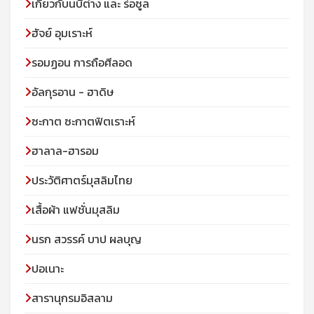
เกี่ยวกับนบีต่าง และ ร่อซูล
ฮัจย์ อุมเราะห์
รอมฏอน การถือศีลอด
อัลกุรอาน - ฮาดิษ
ซะกาต ซะกาตฟิตเราะห์
ฮาลาล-ฮารอม
ประวัติศาตร์มุสลิมไทย
เสื้อผ้า แฟชั่นมุสลิม
นรก สวรรค์ บาป ผลบุญ
ปอเนาะ
สารานุกรมอิสลาม