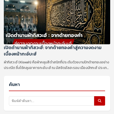
เปิดตำนานผ้ากิสวะฮ์: จากด้ายทองคำสู่ความงดงาม
เบื้องหน้ากะอ์บะฮ์
ผ้ากิสวะฮ์ (Kiswah) คือผ้าคลุมสีดำสนิทที่ประดับด้วยงานปักด้ายทองอย่าง
ประณีต ซึ่งใช้คลุมอาคารกะอ์บะฮ์ ณ มัสยิดอัลฮะรอม เมืองมักกะฮ์ ประเทศ
ซาอุดีอาระเบีย ถือเป็นสัญลักษณ์แห่งความเคารพและการให้เกียรติสูงสุด
ในโลกอิสลาม
ค้นหา