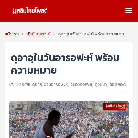
หน้าแรก
›
ฮัจย์ อุมเราะห์
›
ดุอาอฺในวันอารอฟะห์ พร้อมความหมาย
ดุอาอฺในวันอารอฟะห์ พร้อม
ความหมาย
15784
ดุอาอฺในวันอารอฟะห์
,
วันอารอฟะห์
,
ทุ่งมีนา
,
ถือศีลอด
,