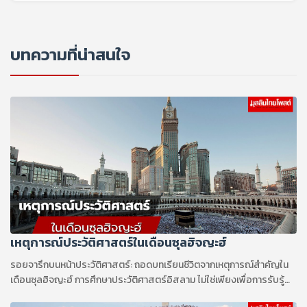
บทความที่น่าสนใจ
เหตุการณ์ประวัติศาสตร์ในเดือนซุลฮิจญะฮ์
รอยจารึกบนหน้าประวัติศาสตร์: ถอดบทเรียนชีวิตจากเหตุการณ์สำคัญใน
เดือนซุลฮิจญะฮ์ การศึกษาประวัติศาสตร์อิสลาม ไม่ใช่เพียงเพื่อการรับรู้
เรื่องราวในอดีต แต่คือการถอดรหัสและทำความเข้าใจถึงวิถีชีวิต บท