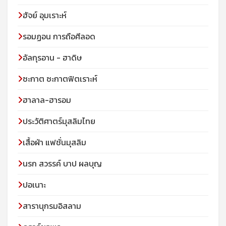
ฮัจย์ อุมเราะห์
รอมฏอน การถือศีลอด
อัลกุรอาน - ฮาดิษ
ซะกาต ซะกาตฟิตเราะห์
ฮาลาล-ฮารอม
ประวัติศาตร์มุสลิมไทย
เสื้อผ้า แฟชั่นมุสลิม
นรก สวรรค์ บาป ผลบุญ
ปอเนาะ
สารานุกรมอิสลาม