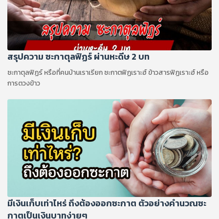
สรุปความ ซะกาตุลฟิฏร์ ผ่านหะดีษ 2 บท
ซะกาตุลฟิฏร์ หรือที่คนบ้านเราเรียก ซะกาตฟิฏเราะฮ์ ข้าวสารฟิฏเราะฮ์ หรือ
การตวงข้าว
มีเงินเก็บเท่าไหร่ ถึงต้องออกซะกาต ตัวอย่างคํานวณซะ
กาตเป็นเงินบาทง่ายๆ