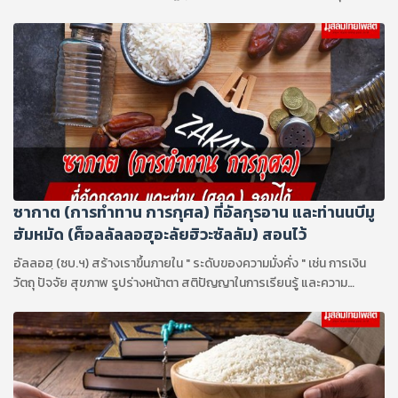
ซากาต (การทำทาน การกุศล) ที่อัลกุรอาน และท่านนบีมู
ฮัมหมัด (ศ็อลลัลลอฮุอะลัยฮิวะซัลลัม) สอนไว้
อัลลอฮฺ (ซบ.ฯ) สร้างเราขึ้นภายใน " ระดับของความมั่งคั่ง " เช่น การเงิน
วัตถุ ปัจจัย สุขภาพ รูปร่างหน้าตา สติปัญญาในการเรียนรู้ และความ
สามารถในการฝึกฝนทักษะต่างๆ