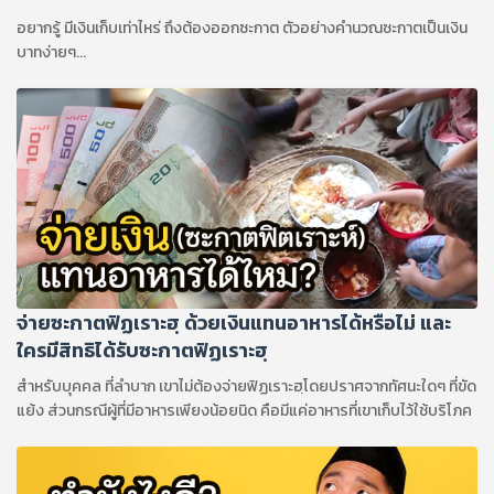
อยากรู้ มีเงินเก็บเท่าไหร่ ถึงต้องออกซะกาต ตัวอย่างคํานวณซะกาตเป็นเงิน
บาทง่ายๆ...
จ่ายซะกาตฟิฏเราะฮฺ ด้วยเงินแทนอาหารได้หรือไม่ และ
ใครมีสิทธิได้รับซะกาตฟิฏเราะฮฺ
สำหรับบุคคล ที่ลำบาก เขาไม่ต้องจ่ายฟิฏเราะฮฺโดยปราศจากทัศนะใดๆ ที่ขัด
แย้ง ส่วนกรณีผู้ที่มีอาหารเพียงน้อยนิด คือมีแค่อาหารที่เขาเก็บไว้ใช้บริโภค