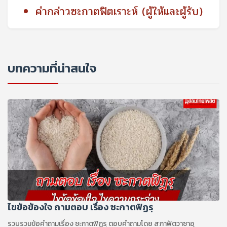
คํากล่าวซะกาตฟิตเราะห์ (ผู้ให้และผู้รับ)
บทความที่น่าสนใจ
ไขข้อข้องใจ ถามตอบ เรื่อง ซะกาตฟิฏรฺ
รวบรวมข้อคำถามเรื่อง ซะกาตฟิฏรฺ ตอบคำถามโดย สภาฟัตวาซาอุ