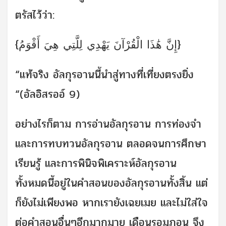
ตรัสไว้ว่า:
{إِنَّ هَٰذَا الْقُرْآنَ يَهْدِي لِلَّتِي هِيَ أَقْوَمُ}
“แท้จริง อัลกุรอานนี้นำสู่ทางที่เที่ยงตรงยิ่ง
“(อัลอิสรออ์ 9)
อย่างไรก็ตาม การอ่านอัลกุรอาน การท่องจำ
และการทบทวนอัลกุรอาน ตลอดจนการศึกษา
เรียนรู้ และการพินิจพิเคราะห์อัลกุรอาน
ทั้งหมดนี้อยู่ในคำสอนของอัลกุรอานทั้งสิ้น แต่
ก็ยังไม่เพียงพอ หากเรายังเฉยเมย และไม่ใส่ใจ
ต่อคำสอนอื่นๆอีกมากมาย เดือนรอมฏอน จึง