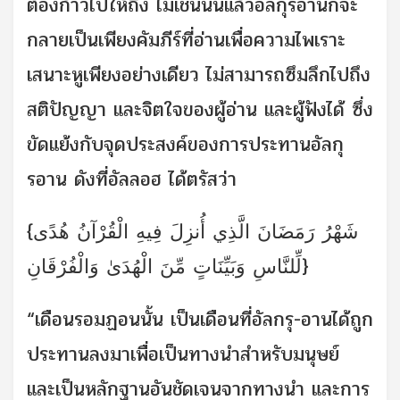
ต้องก้าวไปให้ถึง ไม่เช่นนั้นแล้วอัลกุรอานก็จะ
กลายเป็นเพียงคัมภีร์ที่อ่านเพื่อความไพเราะ
เสนาะหูเพียงอย่างเดียว ไม่สามารถซึมลึกไปถึง
สติปัญญา และจิตใจของผู้อ่าน และผู้ฟังได้ ซึ่ง
ขัดแย้งกับจุดประสงค์ของการประทานอัลกุ
รอาน ดังที่อัลลอฮ ได้ตรัสว่า
{شَهْرُ رَمَضَانَ الَّذِي أُنزِلَ فِيهِ الْقُرْآنُ هُدًى
لِّلنَّاسِ وَبَيِّنَاتٍ مِّنَ الْهُدَىٰ وَالْفُرْقَانِ}
“เดือนรอมฏอนนั้น เป็นเดือนที่อัลกรุ-อานได้ถูก
ประทานลงมาเพื่อเป็นทางนำสำหรับมนุษย์
และเป็นหลักฐานอันชัดเจนจากทางนำ และการ