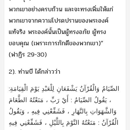
พวกเขาอย่างครบถ้วน และจะทรงเพิ่มให้แก่
พวกเขาจากความโปรดปรานของพระองค์
แท้จริง พระองค์นั้นเป็นผู้ทรงอภัย ผู้ทรง
ขอบคุณ (เพราะการภักดีของพวกเขา)”
(ฟาฏิร 29-30)
2). ท่านบี ได้กล่าวว่า
:الصِّيَامُ وَالْقُرْآنُ يَشْفَعَانِ لِلْعَبْدِ يَوْمَ الْقِيَامَةِ
، يَقُولُ الصِّيَامُ : أَيْ رَبِّ ، مَنَعْتُهُ الطَّعَامَ
وَالشَّهَوَاتِ بِالنَّهَارِ ، فَشَفِّعْنِي فِيهِ ، وَيَقُولُ
الْقُرْآنُ : مَنَعْتُهُ النَّوْمَ بِاللَّيْلِ ، فَشَفِّعْنِي فِيهِ