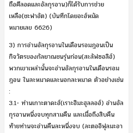
ถือศีลอดและอัลกุรอาน)ก็ได้รับการช่วย
เหลือ(ชะฟาอัต) (บันทึกโดยอะฮ์หมัด
หมายเลข 6626)
3) การอ่านอัลกุรอานในเดือนรอมฎอนเป็น
กิจวัตรของกัลยาณชนรุ่นก่อน(สะลัฟซอลิฮ์)
พวกเขาเหล่านั้นจะอ่านอัลกุรอานในเดือนรอม
ฎอน ในละหมาดและนอกละหมาด ตัวอย่างเช่น
:
3.1- ท่านเกาะตาดะฮ์(เราะฮิมะฮุลลอฮ์) อ่านอัล
กุรอานหนึ่งจบทุกสามคืน และเมื่อถึงสิบคืน
ท้ายท่านจะอ่านคืนละหนึ่งจบ (ละตออิฟุลมะอา