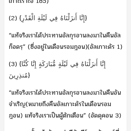
เกาะเราะฮ์ 185)
(2) {إِنَّا أَنزَلْنَاهُ فِي لَيْلَةِ الْقَدْرِ}
“แท้จริงเราได้ประทานอัลกุรอานลงมาในคืนอัล
ก็อดรฺ” (ซึ่งอยู่ในเดือนรอมฎอน)(อัลเกาะดัร 1)
(3) {إِنَّا أَنزَلْنَاهُ فِي لَيْلَةٍ مُّبَارَكَةٍ إِنَّا كُنَّا
مُنذِرِينَ}
“แท้จริงเราได้ประทานอัลกุรอานลงมาในคืนอัน
จำเริญ(หมายถึงคืนอัลเกาะดัรในเดือนรอม
ฎอน) แท้จริงเราเป็นผู้ตักเตือน” (อัดดุคอน 3)