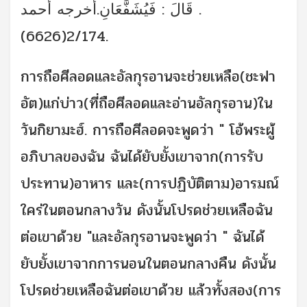
. قَالَ : فَيُشَفَّعَانِ.أخرجه أحمد
2/174(6626).
การถือศีลอดและอัลกุรอานจะช่วยเหลือ(ชะฟา
อัต)แก่บ่าว(ที่ถือศีลอดและอ่านอัลกุรอาน)ใน
วันกิยามะฮ์. การถือศีลอดจะพูดว่า " โอ้พระผู้
อภิบาลของฉัน ฉันได้ยับยั้งเขาจาก(การรับ
ประทาน)อาหาร และ(การปฏิบัติตาม)อารมณ์
ใคร่ในตอนกลางวัน ดังนั้นโปรดช่วยเหลือฉัน
ต่อเขาด้วย "และอัลกุรอานจะพูดว่า " ฉันได้
ยับยั้งเขาจากการนอนในตอนกลางคืน ดังนั้น
โปรดช่วยเหลือฉันต่อเขาด้วย แล้วทั้งสอง(การ