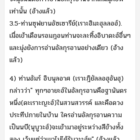
เท่านั้น (อ้างแล้ว)
3.5-ท่านซุฟยานอัซเซารีย์(เราะฮิมะฮุลลอฮ์).
เมื่อเข้าเดือนรอมฎอนท่านจะละทิ้งอิบาดะฮ์อื่นๆ
และมุ่งยังการอ่านอัลกุรอานอย่างเดียว (อ้าง
แล้ว)
4) ท่านอัมร์ อิบนุลอาศ (เราะฎิยัลลอฮุอันฮุ)
กล่าวว่า" ทุกๆอายะฮ์ในอัลกุรอานคือฐานันดร
หนึ่ง(ดะเราะญะฮ์)ในสวนสวรรค์ และคือดวง
ประทีปภายในบ้าน ใครอ่านอัลกุรอานความ
เป็นนบี(นุบูวะฮ์)จะเข้ามาอยู่ระหว่างสีข้างทั้ง
สอง เว้นแต่ว่าเขาไม่ได้รับวะะฮ์ยู" (อ้างแล้ว