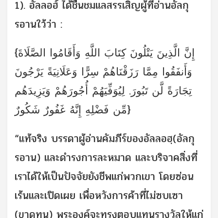
1). อัลลอฮ์ ได้ชื่นชมแลสรรเสิญผู้ที่อ่านอัลกุ
รอานใว้ว่า :
{إِنَّ الَّذِينَ يَتْلُونَ كِتَابَ اللَّهِ وَأَقَامُوا الصَّلَاةَ
وَأَنفَقُوا مِمَّا رَزَقْنَاهُمْ سِرًّا وَعَلَانِيَةً يَرْجُونَ
تِجَارَةً لَّن تَبُورَ. لِيُوَفِّيَهُمْ أُجُورَهُمْ وَيَزِيدَهُم
مِّن فَضْلِهِ إِنَّهُ غَفُورٌ شَكُورٌ}
“แท้จริง บรรดาผู้อ่านคัมภีร์ของอัลลอฮฺ(อัลกุ
รอาน) และดำรงการละหมาด และบริจาคสิ่งที่
เราได้ให้เป็นปัจจัยยังชีพแก่พวกเขา โดยซ่อน
เร้นและเปิดเผย เพื่อหวังการค้าที่ไม่ซบเซา
(ขาดทุน) พระองค์จะทรงตอบแทนรางวัลให้แก่