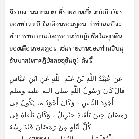
มีรายงานมากมาย ที่รายงานเกี่ยวกับกิจวัตร
ของท่านนบี ในเดือนรอมฎอน ว่าท่านนบีจะ
ทำการทบทวนอัลกุรอานกับญิบรีลในทุกคืน
ของเดือนรอมฎอน เช่นรายงานของท่านอิบนุ
อับบาส(เราะฎิยัลลอฮุอันฮุ) ดังนี้
عن عُبَيْدُ اللَّهِ بْنُ عَبْدِ اللَّهِ عَنِ ابْنِ عَبَّاسٍ
قَالَ:كَانَ رَسُولُ اللَّهِ صلى الله عليه وسلم
أَجْوَدَ النَّاسِ ، وَكَانَ أَجْوَدُ مَا يَكُونُ فِى
رَمَضَانَ حِينَ يَلْقَاهُ جِبْرِيلُ ، وَكَانَ يَلْقَاهُ فِى
كُلِّ لَيْلَةٍ مِنْ رَمَضَانَ فَيُدَارِسُهُ