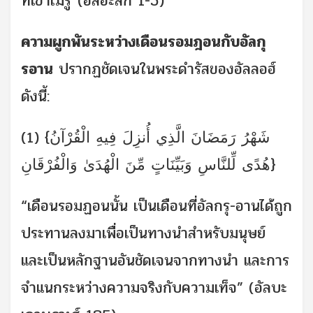
ที่เขาไม่รู้”(อัลอะลัก 1-5)
ความผูกพันระหว่างเดือนรอมฎอนกับอัลกุ
รอาน
ปรากฏชัดเจนในพระดำรัสของอัลลอฮ์
ดังนี้:
(1) {شَهْرُ رَمَضَانَ الَّذِي أُنزِلَ فِيهِ الْقُرْآنُ
هُدًى لِّلنَّاسِ وَبَيِّنَاتٍ مِّنَ الْهُدَىٰ وَالْفُرْقَانِ}
“เดือนรอมฏอนนั้น เป็นเดือนที่อัลกรุ-อานได้ถูก
ประทานลงมาเพื่อเป็นทางนำสำหรับมนุษย์
และเป็นหลักฐานอันชัดเจนจากทางนำ และการ
จำแนกระหว่างความจริงกับความเท็จ” (อัลบะ