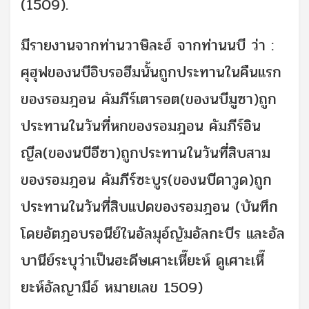
(1509).
มีรายงานจากท่านวาษิละฮ์ จากท่านนบี ว่า :
ศุฮุฟของนบีอิบรอฮีมนั้นถูกประทานในคืนแรก
ของรอมฎอน คัมภีร์เตารอต(ของนบีมูซา)ถูก
ประทานในวันที่หกของรอมฎอน คัมภีร์อิน
ญีล(ของนบีอีซา)ถูกประทานในวันที่สิบสาม
ของรอมฎอน คัมภีร์ซะบูร(ของนบีดาวูด)ถูก
ประทานในวันที่สิบแปดของรอมฎอน (บันทึก
โดยอัตฎอบรอนีย์ในอัลมุอ์ญัมอัลกะบีร และอัล
บานีย์ระบุว่าเป็นฮะดีษเศาะเหี๊ยะห์ ดูเศาะเหี๊
ยะห์อัลญามีอ์ หมายเลข 1509)