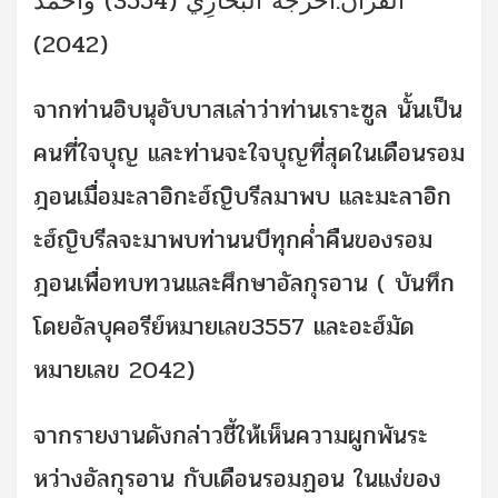
الْقُرْآنَ.أخرجه البُخَارِي (3554) وأحمد
(2042)
จากท่านอิบนุอับบาสเล่าว่าท่านเราะซูล นั้นเป็น
คนที่ใจบุญ และท่านจะใจบุญที่สุดในเดือนรอม
ฎอนเมื่อมะลาอิกะฮ์ญิบรีลมาพบ และมะลาอิก
ะฮ์ญิบรีลจะมาพบท่านนบีทุกค่ำคืนของรอม
ฎอนเพื่อทบทวนและศึกษาอัลกุรอาน ( บันทึก
โดยอัลบุคอรีย์หมายเลข3557 และอะฮ์มัด
หมายเลข 2042)
จากรายงานดังกล่าวชี้ให้เห็นความผูกพันระ
หว่างอัลกุรอาน กับเดือนรอมฏอน ในแง่ของ