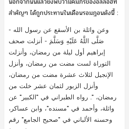
นอกจากนั้นแล้วยังพบว่ามีคัมภีร์ของอัลลอฮ์ที่
สำคัญๆ ได้ถูกประทานในเดือนรอมฎอนดังนี้ :
وعن واثلة بن الأسقع عن رسول الله -
صَلَّى اللَّهُ عَلَيْهِ وَسَلَّمَ - أنزلت صحف
إبراهيم أول ليلة من رمضان، وأنزلت
التوراة لست مضت من رمضان، وأنزل
الإنجيل لثلاث عشرة مضت من رمضان،
وأنزل الزبور لثمان عشر خلت من
رمضان، ". رواه الطبراني في "الكبير" عن
واثلة، وأحمد في "مسنده"، وابن عساكر،
وحسنه الألباني في "صحيح الجامع" رقم