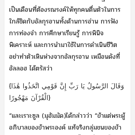
เป็นเดือนที่ต้องรณรงค์ให้ทุกคนตื่นตัวในการ
ใกล้ชิดกับอัลกุรอานทั้งด้านการอ่าน การฟัง
การท่องจำ การศึกษาเรียนรู้ การพินิจ
พิเคราะห์ และการนำมาใช้ในการดำเนินชีวิต
อย่าทำตัวเหินห่างจากอัลกุรอาน เหมือนดังที่
อัลลอฮ ได้ตรัสว่า
{وَقَالَ الرَّسُولُ يَا رَبِّ إِنَّ قَوْمِي اتَّخَذُوا هَٰذَا
الْقُرْآنَ مَهْجُورًا}
“และเราะซูล (มุฮัมมัด)ได้กล่าวว่า “ข้าแต่พระผู้
อภิบาลของข้าพระองค์ แท้จริงกลุ่มชนของข้า