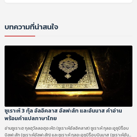
บทความที่น่าสนใจ
ซูเราะห์ 3 กุ้ล อัลอิคลาส อัลฟะลัก และอันนาส คำอ่าน
พร้อมคำแปลภาษาไทย
อ่านซูเราะฮฺ กุลฮุวัลลอฮุอะหัด (ซูเราะห์อัลอิคลาส) ซูเราะห์ กุลอะอูซุบิร็อบ
บิลฟะลัก (ซูเราะห์อัลฟะลัก) และซูเราะห์ กุลอะอูซุบิร็อบบินนาส (ซูเราะห์อัน