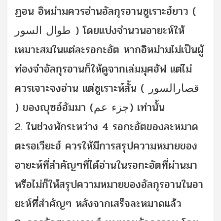
ฏอน อิหม่ามควรอ่านอัลกุรอานซูเราะฮ์ยาว (
طوال السور ) โดยแบ่งจำนวนอายะห์ให้
เหมาะสมในแต่ละรอกะอัต หากอิหม่ามไม่เป็นผู้
ท่องจำอัลกุรอานก็ให้ดูจากเล่มมุศฮัฟ แต่ไม่
ควรเจาะจงอ่าน แต่ซูเราะห์สั้น ( قصارالسور
) ของญุซอ์อัมมา (جزء عم) เท่านั้น
2. ในช่วงพักระหว่าง 4 รอกะอัตของละหมาด
ตะรอเวียะฮ์ ควรให้มีการสรุปความหมายของ
อายะห์ที่สำคัญๆที่ได้อ่านในรอกะอัตที่ผ่านมา
หรือไม่ก็ให้สรุปความหมายของอัลกุรอานในอา
ยะห์ที่สำคัญๆ หลังจากเสร็จละหมาดแล้ว