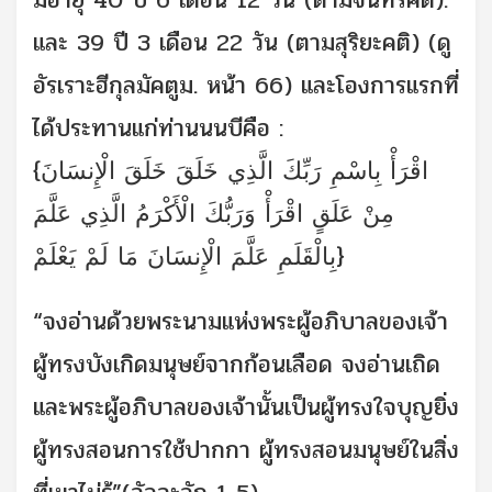
และ 39 ปี 3 เดือน 22 วัน (ตามสุริยะคติ) (ดู
อัรเราะฮีกุลมัคตูม. หน้า 66) และโองการแรกที่
ได้ประทานแก่ท่านนนบีคือ :
{اقْرَأْ بِاسْمِ رَبِّكَ الَّذِي خَلَقَ خَلَقَ الْإِنسَانَ
مِنْ عَلَقٍ اقْرَأْ وَرَبُّكَ الْأَكْرَمُ الَّذِي عَلَّمَ
بِالْقَلَمِ عَلَّمَ الْإِنسَانَ مَا لَمْ يَعْلَمْ}
“จงอ่านด้วยพระนามแห่งพระผู้อภิบาลของเจ้า
ผู้ทรงบังเกิดมนุษย์จากก้อนเลือด จงอ่านเถิด
และพระผู้อภิบาลของเจ้านั้นเป็นผู้ทรงใจบุญยิ่ง
ผู้ทรงสอนการใช้ปากกา ผู้ทรงสอนมนุษย์ในสิ่ง