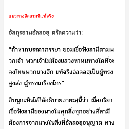
แนวทางอิสลามที่แท้จริง
อัลกุรอานอัลลอฮฺ ตรัสความว่า:
“ถ้าหากบรรดาภรรยา ยอมเชื่อฟังสามีตามพ
วกเจ้า พวกเจ้าไม่ต้องแสวงหาหนทางใดที่จะ
ลงโทษพวกนางอีก แท้จริงอัลลอฮฺเป็นผู้ทรง
สูงส่ง ผู้ทรงเกรียงไกร”
อิบนูกะษิรได้ให้อธิบายอายะฮฺนี้ว่า เมื่อภริยา
เชื่อฟังสามีของนางในทุกสิ่งทุกอย่างที่สามี
ต้องการจากนางในสิ่งที่อัลลอฮฺอนุญาต ทาง