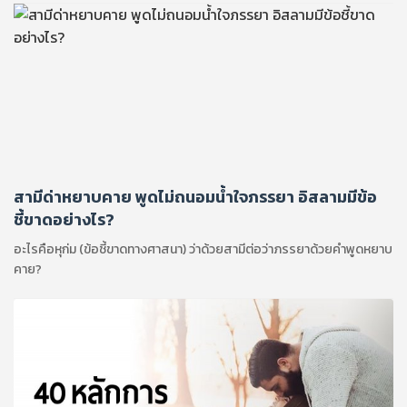
สามีด่าหยาบคาย พูดไม่ถนอมน้ำใจภรรยา อิสลามมีข้อ
ชี้ขาดอย่างไร?
อะไรคือหุก่ม (ข้อชี้ขาดทางศาสนา) ว่าด้วยสามีต่อว่าภรรยาด้วยคำพูดหยาบ
คาย?