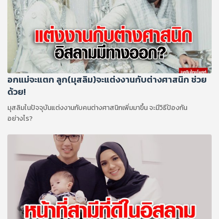
อกแม่จะแตก ลูก(มุสลิม)จะแต่งงานกับต่างศาสนิก ช่วย
ด้วย!
มุสลิมในปัจจุบันแต่งงานกับคนต่างศาสนิกเพิ่มมาขึ้น จะมีวิธีป้องกัน
อย่างไร?