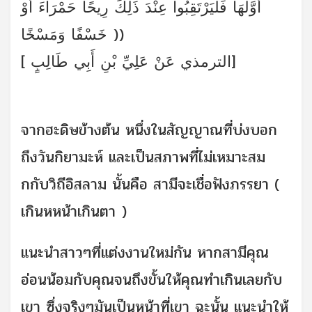
أَوَّلَهَا فَلْيَرْتَقِبُوا عِنْدَ ذَلِكَ رِيحًا حَمْرَاءَ أَوْ
خَسْفًا وَمَسْخًا ))
[ الترمذي عَنْ عَلِيِّ بْنِ أَبِي طَالِبٍ]
จากฮะดิษข้างต้น หนึ่งในสัญญาณที่บ่งบอก
ถึงวันกิยามะห์ และเป็นสภาพที่ไม่เหมาะสม
กกับวิถีอิสลาม นั้นคือ สามีจะเชื่อฟังภรรยา (
เกินหหน้าเกินตา )
แนะนำสาวๆที่แต่งงานใหม่กัน
หากสามีคุณ
อ่อนน้อมกับคุณจนถึงขั้นให้คุณทำเกินเลยกับ
เขา ซึ่งจริงๆมันเป็นหน้าที่เขา ฉะนั้น แนะนำให้