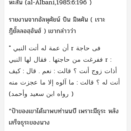
หะสัน (al-Albani,1985:6:196 )
รายงานจากอัลหุศัยน์ บิน มิหศัน ( เราะ
ฎิยั้ลลอฮฺอันฮ์ ) เขากล่าวว่า
" أن عمة له أتت النبي r فى حاجة
ففرغت من حاجتها . فقال لها النبي r :
أذات زوج أنت ؟ قالت : نعم . قال : كيف
أنت له ؟ قالت : ما آلوه إلا ما عجزت منه
(رواه ابن سعيد وأحمد )
“ป้าของเขาได้มาพบท่านนบี เพราะมีธุระ หลัง
เสร็จธุระของนาง