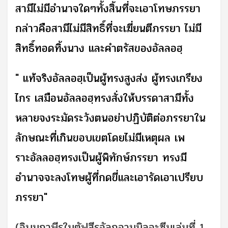
สามีไม่มีอำนาจใดๆทั้งสิ้นที่จะเอาโทษภรรยา
กล่าวคือสามีไม่มีสิทธิ์ที่จะเฆี่ยนตีภรรยา ไม่มี
สิทธิ์ทอดทิ้งนาง และคำตรัสของอัลลอฮฺ
" แท้จริงอัลลอฮฺเป็นผู้ทรงสูงส่ง ผู้ทรงเกรียง
ไกร เสมือนอัลลอฮฺทรงสั่งให้บรรดาสามีทั้ง
หลายจงระมัดระวังตนอย่าปฏิบัติต่อภรรยาใน
ลักษณะที่เกินขอบเขตโดยไม่มีเหตุผล เพ
ราะอัลลอฮฺทรงเป็นผู้พิทักษ์ภรรยา ทรงมี
อำนาจจะลงโทษผู้ที่กดขี่และเอารัดเอาเปรียบ
ภรรยา"
(อิบนุกาษีรในตัฟสีรอัลกุอานนิลอะซีมเล่มที่ 1