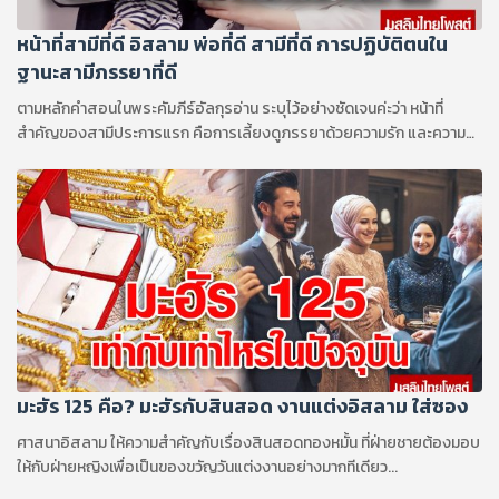
หน้าที่สามีที่ดี อิสลาม พ่อที่ดี สามีที่ดี การปฏิบัติตนใน
ฐานะสามีภรรยาที่ดี
ตามหลักคำสอนในพระคัมภีร์อัลกุรอ่าน ระบุไว้อย่างชัดเจนค่ะว่า หน้าที่
สำคัญของสามีประการแรก คือการเลี้ยงดูภรรยาด้วยความรัก และความ
เอาใจใส่...
มะฮัร 125 คือ? มะฮัรกับสินสอด งานแต่งอิสลาม ใส่ซอง
ศาสนาอิสลาม ให้ความสำคัญกับเรื่องสินสอดทองหมั้น ที่ฝ่ายชายต้องมอบ
ให้กับฝ่ายหญิงเพื่อเป็นของขวัญวันแต่งงานอย่างมากทีเดียว...