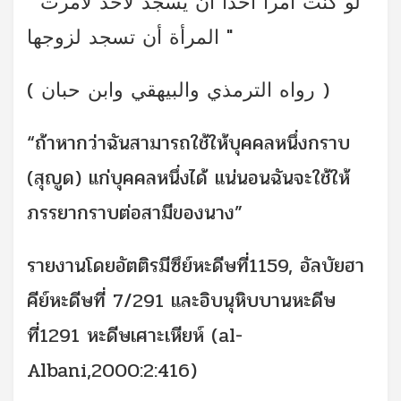
" لو كنت آمرا أحدا أن يسجد لأحد لأمرت
المرأة أن تسجد لزوجها "
( رواه الترمذي والبيهقي وابن حبان )
“ถ้าหากว่าฉันสามารถใช้ให้บุคคลหนึ่งกราบ
(สุญูด) แก่บุคคลหนึ่งได้ แน่นอนฉันจะใช้ให้
ภรรยากราบต่อสามีของนาง”
รายงานโดยอัตติรมีซึย์หะดีษที่1159, อัลบัยฮา
คีย์หะดีษที่ 7/291 และอิบนุหิบบานหะดีษ
ที่1291 หะดีษเศาะเหียห์ (al-
Albani,2000:2:416)