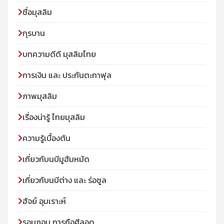
ชื่อมุสลิม
กุรบาน
บทความดีดี มุสลิมไทย
การเงิน และ ประกันตะกาฟุล
ภาพมุสลิม
เรื่องน่ารู้ ไทยมุสลิม
ความรู้เบื้องต้น
เกี่ยวกับนบีมูฮัมหมัด
เกี่ยวกับนบีต่าง และ ร่อซูล
ฮัจย์ อุมเราะห์
รอมฏอน การถือศีลอด