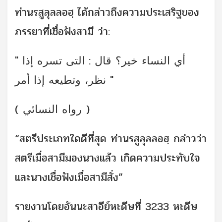
ท่านรสูลุลลอฮฺ ได้กล่าวถึงความประเสริฐของ
ภรรยาที่เชื่อฟังสามี ว่า:
" أي النساء خير؟ قال : التى تسره إذا
نظر، وتطيعه إذا أمر "
( رواه النسائي )
“สตรีประเภทใดดีที่สุด ท่านรสูลุลลอฮฺ กล่าวว่า
สตรีเมื่อสามีมองนางแล้ว เกิดความประทับใจ
และนางเชื่อฟังเมื่อสามีสั่ง”
รายงานโดยอันนะสาอีย์หะดีษที่ 3233 หะดีษ