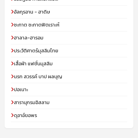
อัลกุรอาน - ฮาดิษ
ซะกาต ซะกาตฟิตเราะห์
ฮาลาล-ฮารอม
ประวัติศาตร์มุสลิมไทย
เสื้อผ้า แฟชั่นมุสลิม
นรก สวรรค์ บาป ผลบุญ
ปอเนาะ
สารานุกรมอิสลาม
ดุอาอ์ขอพร