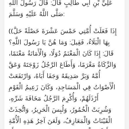
عَلِيِّ بْنِ أَبِي طَالِبٍ قَالَ: قَالَ رَسُولُ اللَّهِ
صَلَّى اللَّهُ عَلَيْهِ وَسَلَّمَ:
((إِذَا فَعَلَتْ أُمَّتِي خَمْسَ عَشْرَةَ خَصْلَةً حَلَّ
بِهَا الْبَلَاءُ، فَقِيلَ: وَمَا هُنَّ يَا رَسُولَ اللَّهِ؟
قَالَ: إِذَا كَانَ الْمَغْنَمُ دُوَلًا، وَالْأَمَانَةُ مَغْنَمًا،
وَالزَّكَاةُ مَغْرَمًا، وَأَطَاعَ الرَّجُلُ زَوْجَتَهُ وَعَقَّ
أُمَّهُ وَبَرَّ صَدِيقَهُ وَجَفَا أَبَاهُ، وَارْتَفَعَتْ
الْأَصْوَاتُ فِي الْمَسَاجِدِ، وَكَانَ زَعِيمُ الْقَوْمِ
أَرْذَلَهُمْ، وَأُكْرِمَ الرَّجُلُ مَخَافَةَ شَرِّهِ،
وَشُرِبَتْ الْخُمُورُ، وَلُبِسَ الْحَرِيرُ، وَاتُّخِذَتْ
الْقَيْنَاتُ وَالْمَعَازِفُ، وَلَعَنَ آخِرُ هَذِهِ الْأُمَّةِ