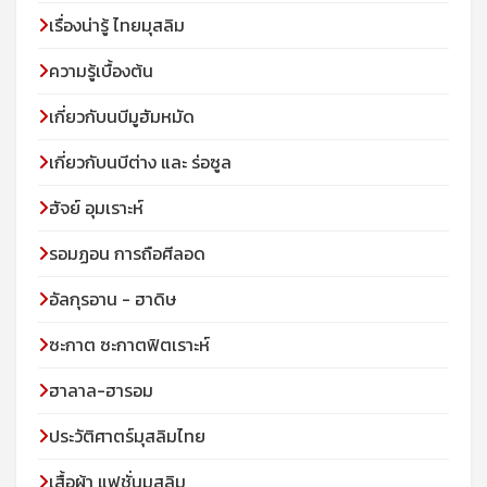
เรื่องน่ารู้ ไทยมุสลิม
ความรู้เบื้องต้น
เกี่ยวกับนบีมูฮัมหมัด
เกี่ยวกับนบีต่าง และ ร่อซูล
ฮัจย์ อุมเราะห์
รอมฏอน การถือศีลอด
อัลกุรอาน - ฮาดิษ
ซะกาต ซะกาตฟิตเราะห์
ฮาลาล-ฮารอม
ประวัติศาตร์มุสลิมไทย
เสื้อผ้า แฟชั่นมุสลิม