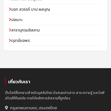
นรก สวรรค์ บาป ผลบุญ
ปอเนาะ
สารานุกรมอิสลาม
ดุอาอ์ขอพร
เกี่ยวกับเรา
เว็บไซต์สื่อกลางสำหรับมุสลิมไทย นำเสนอข่าวสาร สาระความรู้ และไลฟ์
สไตล์ที่ทันสมัย ภายใต้หลักการอิสลามที่ถูกต้อง
กรุงเทพมหานคร, ประเทศไทย