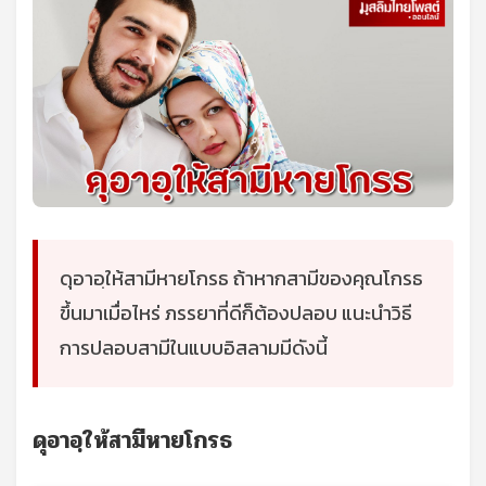
ดุอาอฺให้สามีหายโกรธ ถ้าหากสามีของคุณโกรธ
ขึ้นมาเมื่อไหร่ ภรรยาที่ดีก็ต้องปลอบ แนะนำวิธี
การปลอบสามีในแบบอิสลามมีดังนี้
ดุอาอฺให้สามีหายโกรธ