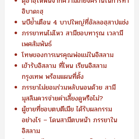
ดุอาอฺให้พ้นจากความเกียจคร้านในการทำ
อิบาดะฮฺ
นบีย้ำเตือน 4 บาปใหญ่ที่อัลลอฮฺสาปแช่ง
ภรรยาทนไม่ไหว สามีชอบทารุณ เวลามี
เพศสัมพันธ์
โทษของการเนรคุณพ่อแม่ในอิสลาม
เข้ารับอิสลาม ที่ไหน เรียนอิสลาม
กรุงเทพ พร้อมแผนที่ตั้ง
ภรรยาไม่ยอมร่วมหลับนอนด้วย สามี
มุสลิมควรจ่ายค่าเลี้ยงดูหรือไม่?
ผู้ชายที่ชอบตบตีเมีย ได้รับผลกรรม
อย่างไร – โดนสามีตบหน้า ภรรยาใน
อิสลาม