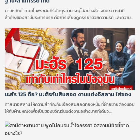
ฐานะสามีภรรยาที่ดี
ตามหลักคำสอนในพระคัมภีร์อัลกุรอ่าน ระบุไว้อย่างชัดเจนค่ะว่า หน้าที่
สำคัญของสามีประการแรก คือการเลี้ยงดูภรรยาด้วยความรัก และความ
เอาใจใส่...
มะฮัร 125 คือ? มะฮัรกับสินสอด งานแต่งอิสลาม ใส่ซอง
ศาสนาอิสลาม ให้ความสำคัญกับเรื่องสินสอดทองหมั้น ที่ฝ่ายชายต้องมอบ
ให้กับฝ่ายหญิงเพื่อเป็นของขวัญวันแต่งงานอย่างมากทีเดียว...