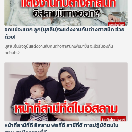
อกแม่จะแตก ลูก(มุสลิม)จะแต่งงานกับต่างศาสนิก ช่วย
ด้วย!
มุสลิมในปัจจุบันแต่งงานกับคนต่างศาสนิกเพิ่มมาขึ้น จะมีวิธีป้องกัน
อย่างไร?
หน้าที่สามีที่ดี อิสลาม พ่อที่ดี สามีที่ดี การปฏิบัติตนใน