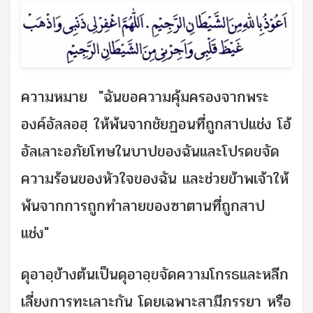
ความหมาย "ฉันขอความคุ้มครองจากพระ
องค์อัลลอฮฺ ให้พ้นจากชัยฏอนที่ถูกสาปแช่ง โอ้
อัลเลาะอภัยโทษในบาปของฉันและโปรดขจัด
ความร้อนของหัวใจของฉัน และช่วยข้าพเจ้าให้
พ้นจากการถูกทำลายของซาตานที่ถูกสาป
แช่ง"
ดุอาอฺข้างต้นเป็นดุอาอฺขจัดความโกรธและหลีก
เลี่ยงการทะเลาะกัน โดยเฉพาะสามีภรรยา หรือ