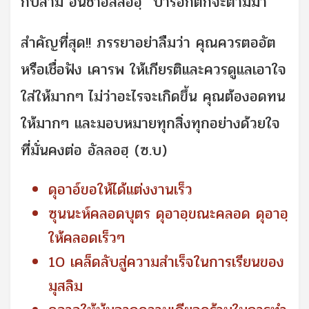
กับสามี อินชาอัลลอฮฺ บารอกัตก็จะตามมา
สำคัญที่สุด!! ภรรยาอย่าลืมว่า คุณควรตออัต
หรือเชื่อฟัง เคารพ ให้เกียรติและควรดูแลเอาใจ
ใส่ให้มากๆ ไม่ว่าอะไรจะเกิดขึ้น คุณต้องอดทน
ให้มากๆ และมอบหมายทุกสิ่งทุกอย่างด้วยใจ
ที่มั่นคงต่อ อัลลอฮฺ (ซ.บ)
ดุอาอ์ขอให้ได้แต่งงานเร็ว
ซุนนะห์คลอดบุตร ดุอาอฺขณะคลอด ดุอาอฺ
ให้คลอดเร็วๆ
10 เคล็ดลับสู่ความสำเร็จในการเรียนของ
มุสลิม