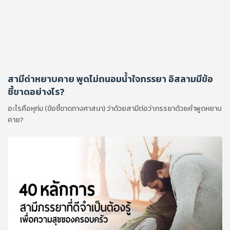
สามีด่าหยาบคาย พูดไม่ถนอมน้ำใจภรรยา อิสลามมีข้อ
ชี้ขาดอย่างไร?
อะไรคือหุก่ม (ข้อชี้ขาดทางศาสนา) ว่าด้วยสามีต่อว่าภรรยาด้วยคำพูดหยาบ
คาย?