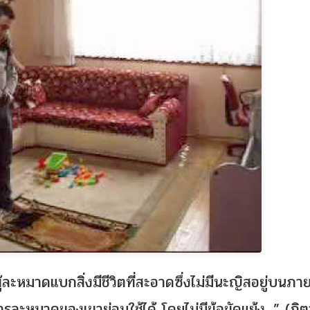
อผู้ละหมาดแบกสิ่งมีชีวิตที่สะอาดซึ่งไม่มีนะญิสอยู่บนภ
รละหมาดของเขาย่อมใช้ได้ โดยไม่มีข้อขัดแย้ง...” (กิ