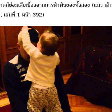
ก็ย่อมเสียเนื่องจากการพัวพันของทั้งสอง (แมว เด็ก
 ; เล่มที่ 1 หน้า 392)