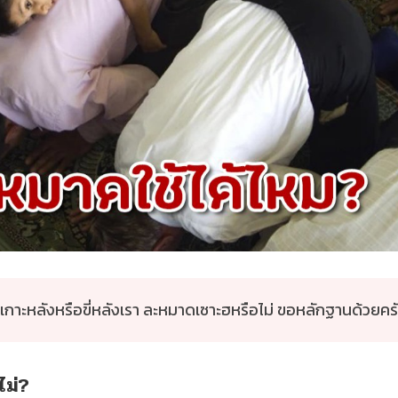
ัตมาเกาะหลังหรือขี่หลังเรา ละหมาดเซาะฮหรือไม่ ขอหลักฐานด้วยคร
อไม่?