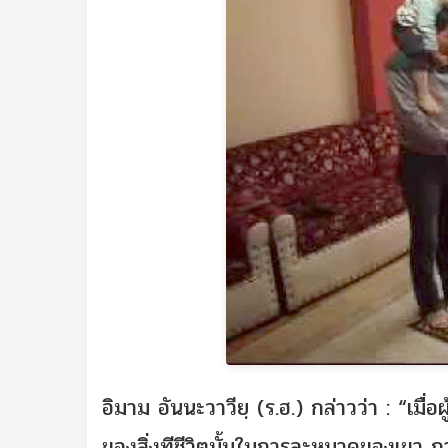
อิมาม อันนะวาวียฺ (ร.ฮ.) กล่าวว่า : “เมื่
ของสิ่งทีชีวิตนั้นในการละหมาดของเขา กา