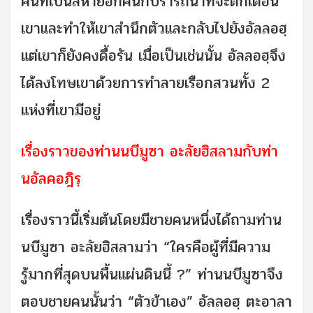
คนที่เป็นสหายอีกคนก็ปรารถนาที่จะตักเตือน
เขาและทำให้เขาสำนึกตัวและกลับไปยังอัลลอฮฺ
แต่เขาก็ยังคงดื้อรัน เมื่อเป็นเช่นนั้น อัลลอฮฺจึง
ได้ลงโทษเขาด้วยการทำลายเรือกสวนทั้ง 2
แห่งที่เขามีอยู่
เรื่องราวของท่านนบีมูซา อะลัยฮิสลามกับท่า
นอัลคอฎิรฺ
เรื่องราวนี้เริ่มต้นโดยมีชายคนหนึ่งได้ถามท่าน
นบีมูซา อะลัยฮิสลามว่า “ใครคือผู้ที่มีความ
รู้มากที่สุดบนพื้นแผ่นดินนี้ ?” ท่านนบีมูซาจึง
ตอบชายคนนั้นว่า “ตัวข้าเอง” อัลลอฮฺ ตะอาลา