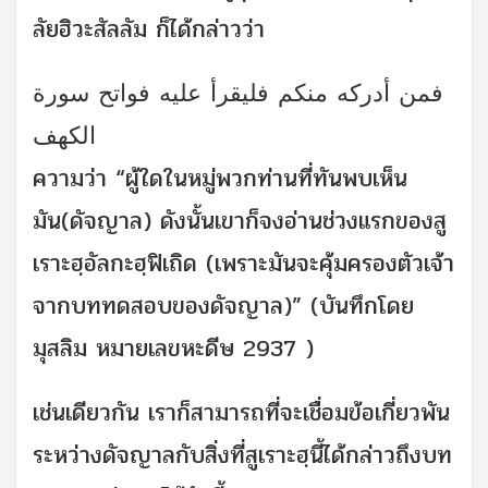
ลัยฮิวะสัลลัม ก็ได้กล่าวว่า
فمن أدركه منكم فليقرأ عليه فواتح سورة
الكهف
ความว่า “ผู้ใดในหมู่พวกท่านที่ทันพบเห็น
มัน(ดัจญาล) ดังนั้นเขาก็จงอ่านช่วงแรกของสู
เราะฮฺอัลกะฮฺฟิเถิด (เพราะมันจะคุ้มครองตัวเจ้า
จากบททดสอบของดัจญาล)” (บันทึกโดย
มุสลิม หมายเลขหะดีษ 2937 )
เช่นเดียวกัน เราก็สามารถที่จะเชื่อมข้อเกี่ยวพัน
ระหว่างดัจญาลกับสิ่งที่สูเราะฮฺนี้ได้กล่าวถึงบท