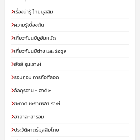
เรื่องน่ารู้ ไทยมุสลิม
ความรู้เบื้องต้น
เกี่ยวกับนบีมูฮัมหมัด
เกี่ยวกับนบีต่าง และ ร่อซูล
ฮัจย์ อุมเราะห์
รอมฏอน การถือศีลอด
อัลกุรอาน - ฮาดิษ
ซะกาต ซะกาตฟิตเราะห์
ฮาลาล-ฮารอม
ประวัติศาตร์มุสลิมไทย