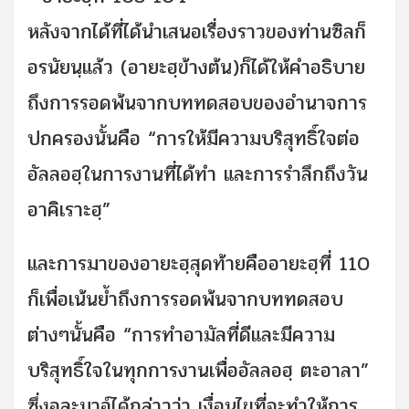
หลังจากได้ที่ได้นำเสนอเรื่องราวของท่านซิลก็
อรนัยนฺแล้ว (อายะฮฺข้างต้น)ก็ได้ให้คำอธิบาย
ถึงการรอดพ้นจากบททดสอบของอำนาจการ
ปกครองนั้นคือ “การให้มีความบริสุทธิ์ใจต่อ
อัลลอฮฺในการงานที่ได้ทำ และการรำลึกถึงวัน
อาคิเราะฮฺ”
และการมาของอายะฮฺสุดท้ายคืออายะฮฺที่ 110
ก็เพื่อเน้นย้ำถึงการรอดพ้นจากบททดสอบ
ต่างๆนั้นคือ “การทำอามัลที่ดีและมีความ
บริสุทธิ์ใจในทุกการงานเพื่ออัลลอฮฺ ตะอาลา”
ซึ่งอุละมาอ์ได้กล่าวว่า เงื่อนไขที่จะทำให้การ