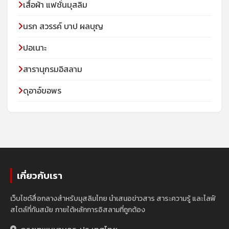
เสื้อผ้า แฟชั่นมุสลิม
นรก สวรรค์ บาป ผลบุญ
ปอเนาะ
สารานุกรมอิสลาม
ดุอาอ์ขอพร
เกี่ยวกับเรา
เว็บไซต์สื่อกลางสำหรับมุสลิมไทย นำเสนอข่าวสาร สาระความรู้ และไลฟ์
สไตล์ที่ทันสมัย ภายใต้หลักการอิสลามที่ถูกต้อง