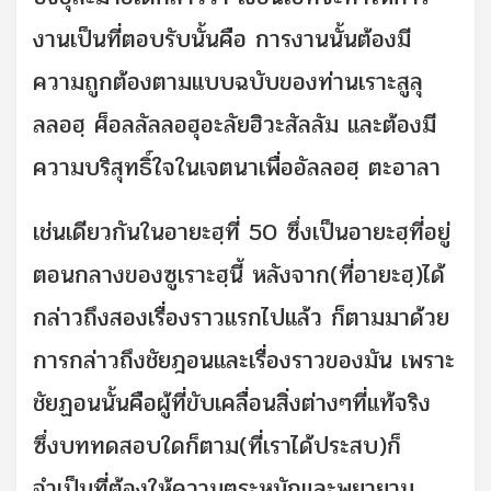
งานเป็นที่ตอบรับนั้นคือ การงานนั้นต้องมี
ความถูกต้องตามแบบฉบับของท่านเราะสูลุ
ลลอฮฺ ศ็อลลัลลอฮุอะลัยฮิวะสัลลัม และต้องมี
ความบริสุทธิ์ใจในเจตนาเพื่ออัลลอฮฺ ตะอาลา
เช่นเดียวกันในอายะฮฺที่ 50 ซึ่งเป็นอายะฮฺที่อยู่
ตอนกลางของซูเราะฮฺนี้ หลังจาก(ที่อายะฮฺ)ได้
กล่าวถึงสองเรื่องราวแรกไปแล้ว ก็ตามมาด้วย
การกล่าวถึงชัยฎอนและเรื่องราวของมัน เพราะ
ชัยฏอนนั้นคือผู้ที่ขับเคลื่อนสิ่งต่างๆที่แท้จริง
ซึ่งบททดสอบใดก็ตาม(ที่เราได้ประสบ)ก็
จำเป็นที่ต้องให้ความตระหนักและพยายาม