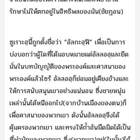
รักษาไม่ให้ตกอยู่ในอิทธิพลของมัน(ชัยฏอน)
ซูเราะฮฺนี้ถูกตั้งชื่อว่า “อัลกะฮฺฟิ” เพื่อเป็นการ
บ่งบอกว่าผู้ใดที่ได้มอบหมายแด่อัลลอฮฺและยึด
มั่นในบทบัญญัติของพระองค์และศาสนาของ
พระองค์แล้วไซร้ อัลลอฮฺก็ย่อมอยู่เคียงข้างและ
ให้การสนับสนุนเขาอย่างแน่นอน ซึ่งชายหนุ่ม
เหล่านั้นได้หนีออกไป(จากบ้านเมืองของตน)ก็
เพื่อศาสนาของพวกเขา ดังนั้นอัลลอฮฺจึงได้
คุ้มครองพวกเขา และทรงให้ถ้ำอันมืดมิดได้เป็น
ที่พำนักของพวกเขา ซึ่ง(พวกเขา)อยู่(ในนั้น)ได้