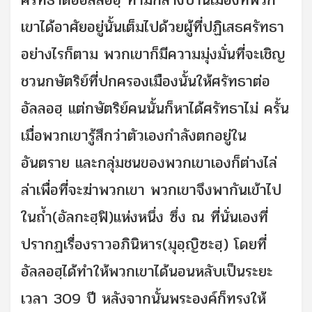
เขาได้อาศัยอยู่นั้นเต็มไปด้วยผู้ที่ปฏิเสธศรัทธา
อย่างไรก็ตาม พวกเขาก็มีความมุ่งมั่นที่จะเชิญ
ชวนกษัตริย์ที่ปกครองเมืองนั้นให้ศรัทธาต่อ
อัลลอฮฺ แต่กษัตริย์คนนั้นก็หาได้ศรัทธาไม่ ครั้น
เมื่อพวกเขารู้สึกว่าตัวเองกำลังตกอยู่ใน
อันตราย และกลุ่มชนของพวกเขาเองก็ต่างไล่
ล่าเพื่อที่จะฆ่าพวกเขา พวกเขาจึงพากันเข้าไป
ในถ้ำ(อัลกะฮฺฟิ)แห่งหนึ่ง ซึ่ง ณ ที่นั่นเองที่
ปรากฏเรื่องราวอภินิหาร(มุอฺญิซะฮฺ) โดยที่
อัลลอฮฺได้ทำให้พวกเขาได้นอนหลับเป็นระยะ
เวลา 309 ปี หลังจากนั้นพระองค์ก็ทรงให้