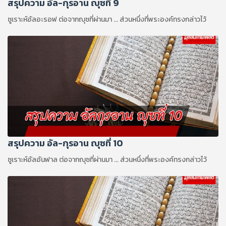
สรุปความ อัล-กุรอาน ญุซที่ 9
ซูเราะห์อัลอะรอฟ ต่อจากญุซที่ผ่านมา ... ส่วนหนึ่งที่พระองค์ทรงกล่าวไว้
สรุปความ อัล-กุรอาน ญุซที่ 10
ซูเราะห์อัลอันฟาล ต่อจากญุซที่ผ่านมา ... ส่วนหนึ่งที่พระองค์ทรงกล่าวไว้