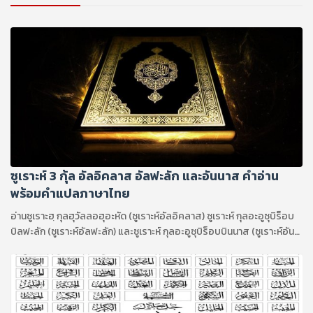
ซูเราะห์ 3 กุ้ล อัลอิคลาส อัลฟะลัก และอันนาส คำอ่าน
พร้อมคำแปลภาษาไทย
อ่านซูเราะฮฺ กุลฮุวัลลอฮุอะหัด (ซูเราะห์อัลอิคลาส) ซูเราะห์ กุลอะอูซุบิร็อบ
บิลฟะลัก (ซูเราะห์อัลฟะลัก) และซูเราะห์ กุลอะอูซุบิร็อบบินนาส (ซูเราะห์อัน
นาส)