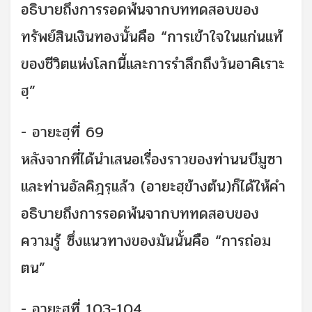
อธิบายถึงการรอดพ้นจากบททดสอบของ
ทรัพย์สินเงินทองนั้นคือ “การเข้าใจในแก่นแท้
ของชีวิตแห่งโลกนี้และการรำลึกถึงวันอาคิเราะ
ฮฺ”
- อายะฮฺที่ 69
หลังจากที่ได้นำเสนอเรื่องราวของท่านนบีมูซา
และท่านอัลคิฎรฺแล้ว (อายะฮฺข้างต้น)ก็ได้ให้คำ
อธิบายถึงการรอดพ้นจากบททดสอบของ
ความรู้ ซึ่งแนวทางของมันนั้นคือ “การถ่อม
ตน”
- อายะฮฺที่ 103-104