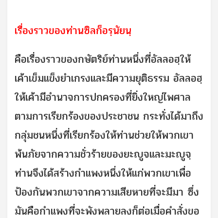
เรื่องราวของท่านซิลก็อรฺนัยนฺ
คือเรื่องราวของกษัตริย์ท่านหนึ่งที่อัลลอฮฺให้
เค้าเข็มแข็งยำเกรงและมีความยุติธรรม อัลลอฮฺ
ให้เค้ามีอำนาจการปกครองที่ยิ่งใหญ่ไพศาล
ตามการเรียกร้องของประชาชน กระทั่งได้มาถึง
กลุ่มชนหนึ่งที่เรียกร้องให้ท่านช่วยให้พวกเขา
พ้นภัยจากความชั่วร้ายของยะญูจและมะญูจฺ
ท่านจึงได้สร้างกำแพงหนึ่งให้แก่พวกเขาเพื่อ
ป้องกันพวกเขาจากความเสียหายที่จะมีมา ซึ่ง
มันคือกำแพงที่จะพังพลายลงก็ต่อเมื่อคำสั่งขอ