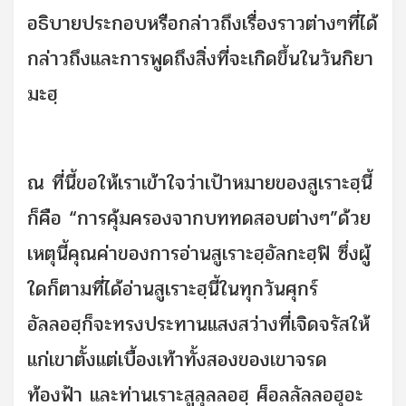
อธิบายประกอบหรือกล่าวถึงเรื่องราวต่างๆที่ได้
กล่าวถึงและการพูดถึงสิ่งที่จะเกิดขึ้นในวันกิยา
มะฮฺ
ณ ที่นี้ขอให้เราเข้าใจว่าเป้าหมายของสูเราะฮฺนี้
ก็คือ “การคุ้มครองจากบททดสอบต่างๆ”ด้วย
เหตุนี้คุณค่าของการอ่านสูเราะฮฺอัลกะฮฺฟิ ซึ่งผู้
ใดก็ตามที่ได้อ่านสูเราะฮฺนี้ในทุกวันศุกร์
อัลลอฮฺก็จะทรงประทานแสงสว่างที่เจิดจรัสให้
แก่เขาตั้งแต่เบื้องเท้าทั้งสองของเขาจรด
ท้องฟ้า และท่านเราะสูลุลลอฮฺ ศ็อลลัลลอฮุอะ