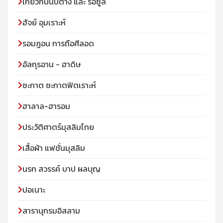
เกี่ยวกับนบีต่าง และ ร่อซูล
ฮัจย์ อุมเราะห์
รอมฏอน การถือศีลอด
อัลกุรอาน - ฮาดิษ
ซะกาต ซะกาตฟิตเราะห์
ฮาลาล-ฮารอม
ประวัติศาตร์มุสลิมไทย
เสื้อผ้า แฟชั่นมุสลิม
นรก สวรรค์ บาป ผลบุญ
ปอเนาะ
สารานุกรมอิสลาม