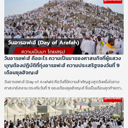
ทดสอบ และสัจธรรมที่พระองค์อัลลอฮ์ (ซ.บ.) ทรงต้องการให้คนรุ่นหลังได้
ขบคิด ในบรรดาเดือนทั้งหลาย เดือนซุลฮิจญะฮ์ คือเดือนที่มีเหตุการณ์พลิก
ผันและสร้างรากฐานสำคัญให้แก่อิสลามอย่างลึกซึ้ง
วันอารอฟะฮ์ คืออะไร ความเป็นมาของศาสนกิจที่ผู้แสวง
บุญต้องปฏิบัติที่ทุ่งอารอฟะฮ์ ความประเสริฐของวันที่ 9
เดือนซุลฮิจญะฮ์
วันอารอฟะฮ์ (Day of Arafah) คือวันที่มีความสำคัญสูงสุดวันหนึ่งในทาง
ศาสนาอิสลาม ตรงกับวันที่ 9 ของเดือนซุลฮิจญะฮ์ ซึ่งเป็นเดือนสุดท้ายตาม
ปฏิทินทางจันทรคติของอิสลาม วันนี้ถือเป็นหัวใจสำคัญและเป็นจิตวิญญาณ
ของพิธีฮัจญ์ที่ผู้แสวงบุญทุกคนจะมารวมตัวกัน ณ ทุ่งอารอฟะฮ์