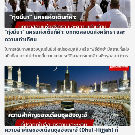
“ทุ่งมีนา” นครแห่งเต็นท์ผ้า: บททดสอบแห่งศรัทธา และ
ความเท่าเทียม
ในการเดินทางแสวงบุญอันยิ่งใหญ่ของมุสลิม หรือ "พิธีฮัจย์" มีสถานที่แห่ง
หนึ่งที่อบอวลไปด้วยกลิ่นอายแห่งประวัติศาสตร์และเสียงซิกรุลลอฮ์ (การ
รำลึกถึงอัลลอฮ์) แว่วดังอยู่ไม่ขาดสาย สถานที่แห่งนั้นคือ “ทุ่งมีนา” (Mina)
หรือที่ชาวโลกขนานนามว่า "เมืองแห่งเต็นท์" หุบเขาเล็กๆ ทางทิศตะวันออก
ของนครมักกะฮ์แห่งนี้ แม้จะไม่ได้มีพื้นที่กว้างขวางใหญ่โต ทว่าในทางศาสน
บัญญัติและหน้าประวัติศาสตร์อิสลาม มีนาคือศูนย์กลางอันศักดิ์สิทธิ์ที่
รองรับหัวใจอันเปี่ยมด้วยศรัทธาของผู้แสวงบุญนับล้านคนจากทั่วทุกมุมโลก
ความสำคัญของเดือนซุลฮิจญะฮ์ (Dhul-Hijjah) ที่