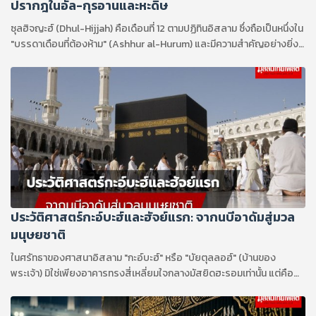
ปรากฎในอัล-กุรอานและหะดิษ
ซุลฮิจญะฮ์ (Dhul-Hijjah) คือเดือนที่ 12 ตามปฏิทินอิสลาม ซึ่งถือเป็นหนึ่งใน
"บรรดาเดือนที่ต้องห้าม" (Ashhur al-Hurum) และมีความสำคัญอย่างยิ่ง
ต่อมุสลิมทั่วโลก โดยเฉพาะ 10 วันแรก ของเดือนนี้ที่มีความประเสริฐที่สุดใน
รอบปี
ประวัติศาสตร์กะอ์บะฮ์และฮัจย์แรก: จากนบีอาดัมสู่มวล
มนุษยชาติ
ในศรัทธาของศาสนาอิสลาม "กะอ์บะฮ์" หรือ "บัยตุลลอฮ์" (บ้านของ
พระเจ้า) มิใช่เพียงอาคารทรงสี่เหลี่ยมใจกลางมัสยิดฮะรอมเท่านั้น แต่คือ
ศูนย์กลางทางจิตวิญญาณที่มีประวัติศาสตร์ยาวนานคู่ขนานมากับต้นกำเนิด
ของมนุษยชาติ