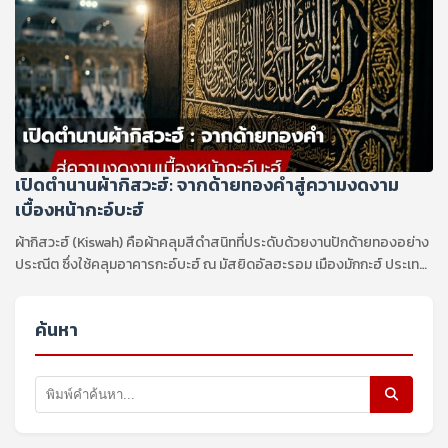
เปิดตำนานผ้ากิสวะฮ์: จากด้ายทองคำสู่ความงดงาม
เบื้องหน้ากะอ์บะฮ์
ผ้ากิสวะฮ์ (Kiswah) คือผ้าคลุมสีดำสนิทที่ประดับด้วยงานปักด้ายทองอย่าง
ประณีต ซึ่งใช้คลุมอาคารกะอ์บะฮ์ ณ มัสยิดอัลฮะรอม เมืองมักกะฮ์ ประเทศ
ซาอุดีอาระเบีย ถือเป็นสัญลักษณ์แห่งความเคารพและการให้เกียรติสูงสุด
ในโลกอิสลาม
ค้นหา