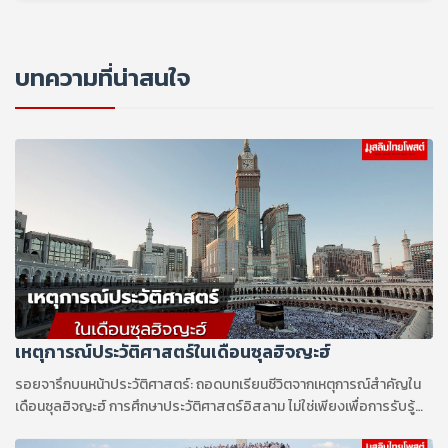
บทความที่น่าสนใจ
เหตุการณ์ประวัติศาสตร์ในเดือนซุลฮิจญะฮ์
รอยจารึกบนหน้าประวัติศาสตร์: ถอดบทเรียนชีวิตจากเหตุการณ์สำคัญใน
เดือนซุลฮิจญะฮ์ การศึกษาประวัติศาสตร์อิสลาม ไม่ใช่เพียงเพื่อการรับรู้
เรื่องราวในอดีต แต่คือการถอดรหัสและทำความเข้าใจถึงวิถีชีวิต บท