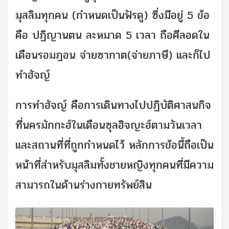
มุสลิมทุกคน (กำหนดเป็นฟัรดู) ซึ่งมีอยู่ 5 ข้อ
คือ ปฏิญานตน ละหมาด 5 เวลา ถือศีลอดใน
เดือนรอมฎอน จ่ายซากาต(จ่ายภาษี) และก็ไป
ทำฮัจญ์
การทำฮัจญ์ คือการเดินทางไปปฏิบัติศาสนกิจ
ที่นครมักกะฮ์ในเดือนซุลฮิจญะฮ์ตามวันเวลา
และสถานที่ที่ถูกกำหนดไว้ หลักการข้อนี้ถือเป็น
หน้าที่สำหรับมุสลิมทั้งชายหญิงทุกคนที่มีความ
สามารถในด้านร่างกายทรัพย์สิน