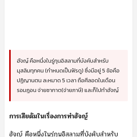
ฮัจญ์ คือหนึ่งในรู่กุนอิสลามที่บังคับสำหรับ
มุสลิมทุกคน (กำหนดเป็นฟัรดู) ซึ่งมีอยู่ 5 ข้อคือ
ปฏิญานตน ละหมาด 5 เวลา ถือศีลอดในเดือน
รอมฎอน จ่ายซากาต(จ่ายภาษี) และก็ไปทำฮัจญ์
การเสียดัมในเรื่องการทำฮัจญ์
ฮัจญ์ คือหนึ่งในรู่กุนอิสลามที่บังคับสำหรับ