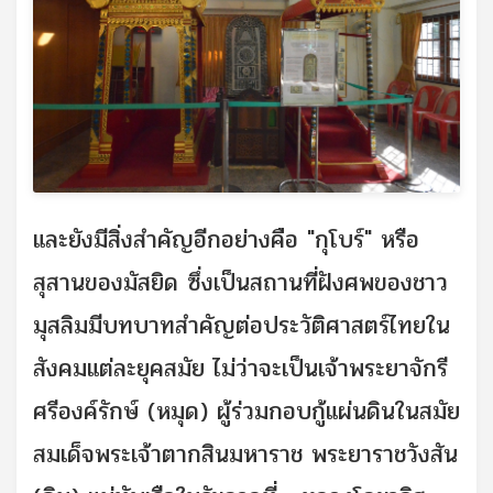
และยังมีสิ่งสำคัญอีกอย่างคือ "กุโบร์" หรือ
สุสานของมัสยิด ซึ่งเป็นสถานที่ฝังศพของชาว
มุสลิมมีบทบาทสำคัญต่อประวัติศาสตร์ไทยใน
สังคมแต่ละยุคสมัย ไม่ว่าจะเป็นเจ้าพระยาจักรี
ศรีองค์รักษ์ (หมุด) ผู้ร่วมกอบกู้แผ่นดินในสมัย
สมเด็จพระเจ้าตากสินมหาราช พระยาราชวังสัน