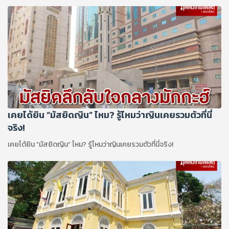
เคยได้ยิน “มัสยิดญิน” ไหม? รู้ไหมว่าญินเคยรวมตัวที่นี่
จริง!
เคยได้ยิน “มัสยิดญิน” ไหม? รู้ไหมว่าญินเคยรวมตัวที่นี่จริง!