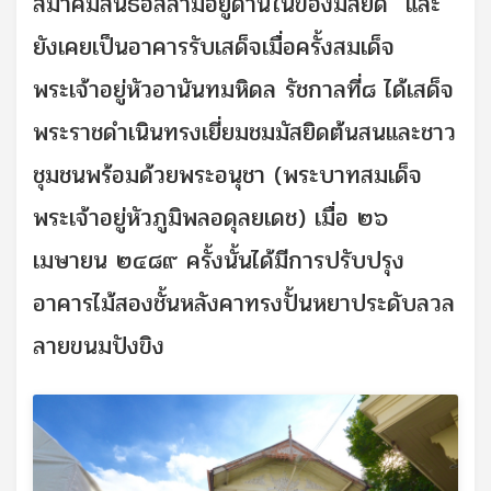
สมาคมสนธิอิสลามอยู่ด้านในของมัสยิด และ
ยังเคยเป็นอาคารรับเสด็จเมื่อครั้งสมเด็จ
พระเจ้าอยู่หัวอานันทมหิดล รัชกาลที่๘ ได้เสด็จ
พระราชดำเนินทรงเยี่ยมชมมัสยิดต้นสนและชาว
ชุมชนพร้อมด้วยพระอนุชา (พระบาทสมเด็จ
พระเจ้าอยู่หัวภูมิพลอดุลยเดช) เมื่อ ๒๖
เมษายน ๒๔๘๙ ครั้งนั้นได้มีการปรับปรุง
อาคารไม้สองชั้นหลังคาทรงปั้นหยาประดับลวล
ลายขนมปังขิง