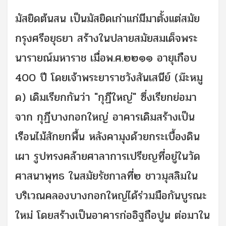
มัสยิดต้นสน เป็นมัสยิดเก่าแก่มีมาตั้งแต่สมัย
กรุงศรีอยุธยา สร้างในปลายสมัยสมเด็จพระ
นารายณ์มหาราช เมื่อพ.ศ.๒๒๑๑ อายุเกือบ
400 ปี โดยเจ้าพระยาราชวังสันเสนีย์ (ม๊ะหมู
ด) เดิมเรียกกันว่า "กุฏีใหญ่" ซึ่งเรียกย่อมา
จาก กุฏีบางกอกใหญ่ อาคารเดิมสร้างเป็น
เรือนไม้สักยกพื้น หลังคามุงด้วยกระเบื้องดิน
เผา รูปทรงคล้ายศาลาการเปรียญที่อยู่ในวัด
ศาสนาพุทธ ในสมัยรัชกาลที่๒ ชาวมุสลิมใน
บริเวณคลองบางกอกใหญ่ได้ร่วมมือกันบูรณะ
ใหม่ โดยสร้างเป็นอาคารก่ออิฐถือปูน ต่อมาใน