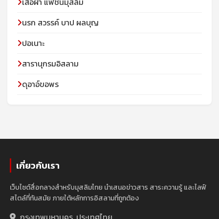
เสื้อผ้า แฟชั่นมุสลิม
นรก สวรรค์ บาป ผลบุญ
ปอเนาะ
สารานุกรมอิสลาม
ดุอาอ์ขอพร
เกี่ยวกับเรา
เว็บไซต์สื่อกลางสำหรับมุสลิมไทย นำเสนอข่าวสาร สาระความรู้ และไลฟ์
สไตล์ที่ทันสมัย ภายใต้หลักการอิสลามที่ถูกต้อง
กรุงเทพมหานคร, ประเทศไทย