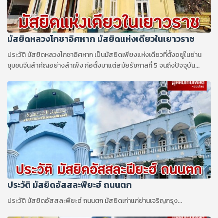
มัสยิดหลวงโกชาอิศหาก มัสยิดแห่งเดียวในเยาวราช
ประวัติ มัสยิดหลวงโกชาอิศหาก เป็นมัสยิดเพียงแห่งเดียวที่ตั้งอยู่ในย่าน
ชุมชนจีนสำคัญอย่างสำเพ็ง ก่อตั้งมาแต่สมัยรัชกาลที่ 5 จนถึงปัจจุบัน...
ประวัติ มัสยิดอัสสละฟียะฮ์ ถนนตก
ประวัติ มัสยิดอัสสละฟียะฮ์ ถนนตก มัสยิดเก่าแก่ย่านเจริญกรุง...