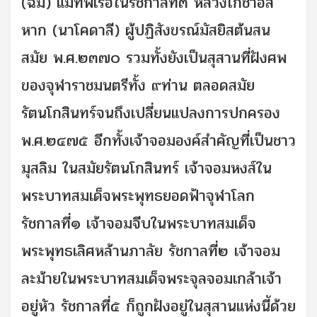
(ฉิม) แม่ทัพเรือในรัชกาลที่๓ หลวงโกชาอิส
หาก (นาโคดาลี) ผู้ปฏิสังขรณ์มัสยิสต้นสน
สมัย พ.ศ.๒๓๗๐ รวมทั้งยังเป็นสุสานที่ฝังศพ
ของจุฬาราชมนตรีทั้ง ๙ท่าน ตลอดสมัย
รัตนโกสินทร์จนถึงเปลี่ยนแปลงการปกครอง
พ.ศ.๒๔๗๕ อีกทั้งเจ้าจอมองค์สำคัญที่เป็นชาว
มุสลิม ในสมัยรัตนโกสินทร์ เจ้าจอมหงส์ใน
พระบาทสมเด็จพระพุทธยอดฟ้าจุฬาโลก
รัชกาลที่๑ เจ้าจอมจีบในพระบาทสมเด็จ
พระพุทธเลิศหล้านภาลัย รัชกาลที่๒ เจ้าจอม
ละม้ายในพระบาทสมเด็จพระจุลจอมเกล้าเจ้า
อยู่หัว รัชกาลที่๕ ก็ถูกฝังอยู่ในสุสานแห่งนี้ด้วย