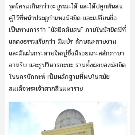
รุดโทรมเกินกว่าจะบูรณะได้ และได้ปลูกต้นสน
คู่ใว้ที่หน้าประตูกำแพงมัสยิด และเปลี่ยนชื่อ
เป็นทางการว่า "มัสยิดต้นสน" ภายในมัสยิดมีที่
แสดงธรรมเรียกว่า มิมบัร ลักษณะสวยงาม
และมีแผ่นกระดาษใหญ่ซึ่งมีรอยแกะสลักภาษา
อาหรับ และรูปวิหารกะบะ รวมทั้งผังของมัสยิด
ในนครมักกะห์ เป็นหลักฐานที่พบในสมัย
สมเด็จพระเจ้าตากสินมหาราช