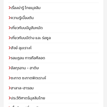
เรื่องน่ารู้ ไทยมุสลิม
ความรู้เบื้องต้น
เกี่ยวกับนบีมูฮัมหมัด
เกี่ยวกับนบีต่าง และ ร่อซูล
ฮัจย์ อุมเราะห์
รอมฏอน การถือศีลอด
อัลกุรอาน - ฮาดิษ
ซะกาต ซะกาตฟิตเราะห์
ฮาลาล-ฮารอม
ประวัติศาตร์มุสลิมไทย