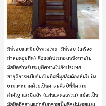
มิห์รอบและมิมบัรทรงไทย มิห์รอบ (เครื่อง
กำหนดชุมทิศ) คือองค์ประกอบหนึ่งภายใน
มัสยิดสำหรับระบุทิศทางไปยังประเทศ
ซาอุดิอาระเบียอันเป็นทิศที่มุสลิมต้องหันไปใน
ยามละหมาดด้วยเป็นศาสนศิลป์ที่มีความ
สำคัญ และมิมบัร (แท่นแสดงธรรม) แม้จะเป็น
มัสยิดอิสลามแต่กลับกลายเป็นศิลปะไทยแบบ