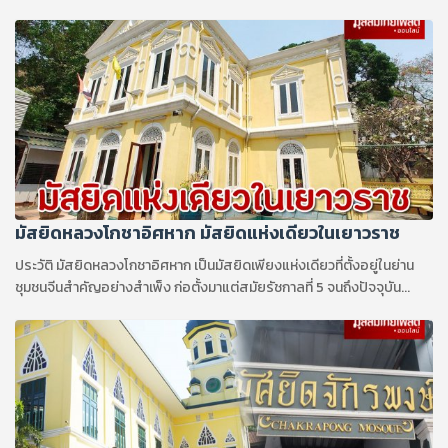
มัสยิดหลวงโกชาอิศหาก มัสยิดแห่งเดียวในเยาวราช
ประวัติ มัสยิดหลวงโกชาอิศหาก เป็นมัสยิดเพียงแห่งเดียวที่ตั้งอยู่ในย่าน
ชุมชนจีนสำคัญอย่างสำเพ็ง ก่อตั้งมาแต่สมัยรัชกาลที่ 5 จนถึงปัจจุบัน...