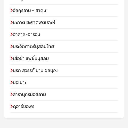
อัลกุรอาน - ฮาดิษ
ซะกาต ซะกาตฟิตเราะห์
ฮาลาล-ฮารอม
ประวัติศาตร์มุสลิมไทย
เสื้อผ้า แฟชั่นมุสลิม
นรก สวรรค์ บาป ผลบุญ
ปอเนาะ
สารานุกรมอิสลาม
ดุอาอ์ขอพร