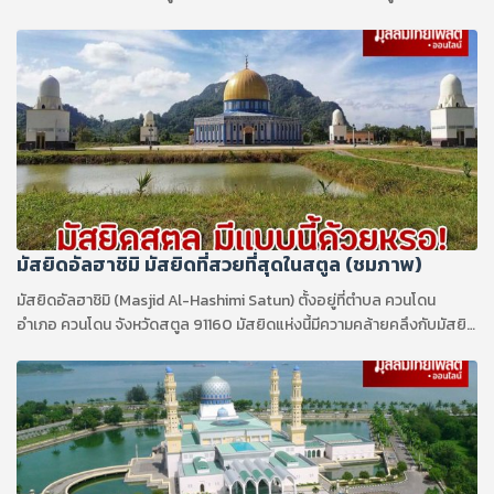
มัสยิดอัลฮาชิมิ มัสยิดที่สวยที่สุดในสตูล (ชมภาพ)
มัสยิดอัลฮาชิมิ (Masjid Al-Hashimi Satun) ตั้งอยู่ที่ตำบล ควนโดน
อำเภอ ควนโดน จังหวัดสตูล 91160 มัสยิดแห่งนี้มีความคล้ายคลึงกับมัสยิด
อัลอักซอ...