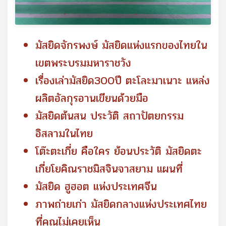
มัสยิดจักรพงษ์ มัสยิดแห่งแรกของไทยใน
เขตพระบรมมหาราชวัง
เรื่องเล่ามัสยิด300ปี ตะโละมาเนาะ แหล่ง
ผลิตอัลกุรอานเขียนด้วยมือ
มัสยิดต้นสน ประวัติ สถาปัตยกรรม
อิสลามในไทย
โต๊ะตะเกี่ย คือใคร ย้อนประวัติ มัสยิดตะ
เกี่ยโยคิณราชมิสจินจาสยาม แผนที่
มัสยิด ฮูฮอต แห่งประเทศจีน
ภาพถ่ายเก่า มัสยิดกลางแห่งประเทศไทย
ที่คุณไม่เคยเห็น