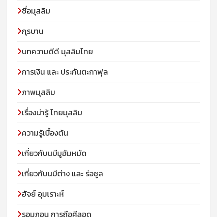
ชื่อมุสลิม
กุรบาน
บทความดีดี มุสลิมไทย
การเงิน และ ประกันตะกาฟุล
ภาพมุสลิม
เรื่องน่ารู้ ไทยมุสลิม
ความรู้เบื้องต้น
เกี่ยวกับนบีมูฮัมหมัด
เกี่ยวกับนบีต่าง และ ร่อซูล
ฮัจย์ อุมเราะห์
รอมฏอน การถือศีลอด