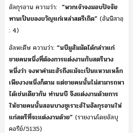
อัลกุรอาน ความว่า:
“พวกเจ้าจงมอบปัจจัย
ทานเป็นของขวัญแก่เหล่าสตรีเถิด”
(อันนิสาอฺ
: 4)
อัลหะดีษ ความว่า:
“นบีมูฮัมมัดได้กล่าวแก่
ชายคนหนึ่งที่ต้องการแต่งงานกับสตรีนาง
หนึ่งว่า จงหาค่ามะฮัรถึงแม้จะเป็นแหวนเหล็ก
เพียงวงหนึ่งก็ตาม แต่ชายคนนั้นไม่สามารถหา
ได้เช่นเดียวกัน ท่านนบี จึงแต่งงานด้วยการ
ให้ชายคนนั้นสอนบางซูเราะฮ์ในอัลกุรอานให่
แก่สตรีที่จะแต่งงานด้วย”
(รายงานโดยอัลบุ
คอรีย์/5135)