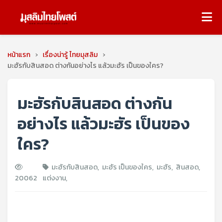
หน้าแรก
›
เรื่องน่ารู้ ไทยมุสลิม
›
มะฮัรกับสินสอด ต่างกันอย่างไร แล้วมะฮัร เป็นของใคร?
มะฮัรกับสินสอด ต่างกัน
อย่างไร แล้วมะฮัร เป็นของ
ใคร?
มะฮัรกับสินสอด
,
มะฮัร เป็นของใคร
,
มะฮัร
,
สินสอด
,
20062
แต่งงาน
,