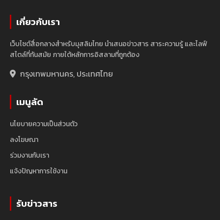
เกี่ยวกับเรา
เว็บไซต์สื่อกลางสำหรับมุสลิมไทย นำเสนอข่าวสาร สาระความรู้ และไลฟ์
สไตล์ที่ทันสมัย ภายใต้หลักการอิสลามที่ถูกต้อง
กรุงเทพมหานคร, ประเทศไทย
เมนูลัด
นโยบายความเป็นส่วนตัว
ลงโฆษณา
ร่วมงานกับเรา
แจ้งปัญหาการใช้งาน
รับข่าวสาร