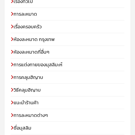
เรื่องทั่วไป
การละหมาด
เรื่องครอบครัว
ห้องละหมาด กรุงเทพ
ห้องละหมาดที่อื่นๆ
การแต่งกายของมุสลิมะห์
การคลุมฮิญาบ
วิธีคลุมฮิญาบ
แนะนำร้านค้า
การละหมาดต่างๆ
ชื่อมุสลิม