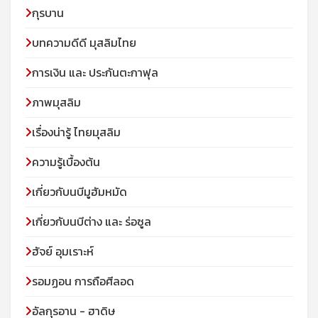
กุรบาน
บทความดีดี มุสลิมไทย
การเงิน และ ประกันตะกาฟุล
ภาพมุสลิม
เรื่องน่ารู้ ไทยมุสลิม
ความรู้เบื้องต้น
เกี่ยวกับนบีมูฮัมหมัด
เกี่ยวกับนบีต่าง และ ร่อซูล
ฮัจย์ อุมเราะห์
รอมฏอน การถือศีลอด
อัลกุรอาน - ฮาดิษ