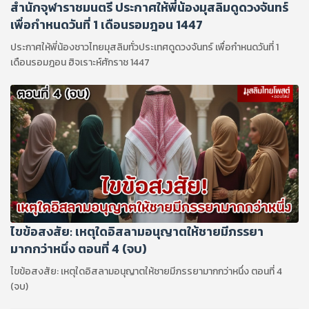
สำนักจุฬาราชมนตรี ประกาศให้พี่น้องมุสลิมดูดวงจันทร์
เพื่อกำหนดวันที่ 1 เดือนรอมฎอน 1447
ประกาศให้พี่น้องชาวไทยมุสลิมทั่วประเทศดูดวงจันทร์ เพื่อกำหนดวันที่ 1
เดือนรอมฎอน ฮิจเราะห์ศักราช 1447
ไขข้อสงสัย: เหตุใดอิสลามอนุญาตให้ชายมีภรรยา
มากกว่าหนึ่ง ตอนที่ 4 (จบ)
ไขข้อสงสัย: เหตุใดอิสลามอนุญาตให้ชายมีภรรยามากกว่าหนึ่ง ตอนที่ 4
(จบ)