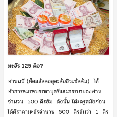
มะฮัร 125 คือ?
ท่านนบี (ศ็อลลัลลอฮุอะลัยฮิวะซัลลัม) ได้
ทำการสมรสบรรดาบุตรีและภรรยาของท่าน
จำนวน 500 ดิรฮัม ดังนั้น โต๊ะครูสมัยก่อน
ได้ตีราคามะฮัรจำนวน 500 ดิรฮัมว่า 1 ดิร