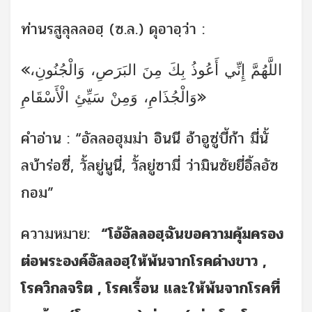
ท่านรสูลุลลอฮฺ (ซ.ล.) ดุอาอฺว่า :
«اللَّهُمَّ إِنِّي أَعُوذُ بِكَ مِنَ البَرَصِ، وَالْجُنُونِ،
وَالْجُذَامِ، وَمِنْ سَيِّئِ الْأَسْقَامِ»
คำอ่าน : “อัลลอฮุมม่า อินนี อ้าอูซู่บี้ก้า มี่นั้
ลบ้าร่อซี่, วั้ลยู่นูนี่, วั้ลยู่ซามี่ ว่ามินซัยยี่อิ้ลอัซ
กอม”
ความหมาย:
“โอ้อัลลอฮฺฉันขอความคุ้มครอง
ต่อพระองค์อัลลอฮฺให้พ้นจากโรคด่างขาว ,
โรควิกลจริต , โรคเรื้อน และให้พ้นจากโรคที่