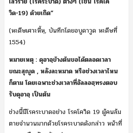
เลวร้าย (โรคระบาด) ต่างๆ (เช่น โรคโค
วิด-19) ด้วยเถิด”
(หะดีษเศาะหี้หฺ, บันทึกโดยอบูดาวูด หะดีษที่
1554)
หมายเหตุ : ดุอาอฺข้างต้นขอได้ตลอดเวลา
ขณะสุญูด , หลังละหมาด หรือช่วงเวลาไหน
ก็ตาม โดยเฉพาะช่วงเวลาที่อัลลอฮฺทรงตอบ
รับดุอาอฺ เป็นต้น
ช่วงนี้มีโรคระบาดอย่าง โรคโควิด 19 ผู้คนล้ม
ตายจำนวนมากด้วยโรคระบาดดังกล่าว หน้าที่