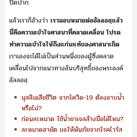
ปิดปาก
แล้วเราก็อ้างว่า
เรามอบหมายต่ออัลลอฮฺแล้ว
นี่คือความเข้าใจศาสนาที่คลาดเคลื่อน โปรด
ทำความเข้าใจให้ถึงแก่นแท้ของศาสนาเถิด
เราเองจะได้ไม่เป็นส่วนหนึ่งของผู้ซึ่งคลาด
เคลื่อนไปจากแนวทางอันบริสุทธิ์ของพระองค์
อัลลอฮฺ
มุสลิมเสียชีวิต จากโควิด-19 ต้องอาบน้ำ
หรือไม่?
ก่อนละหมาด ใช้น้ำยาเจลล้างมือได้ไหม?
ละหมาดฮายัต ขอให้พ้นภัยจากโรคไวรัส