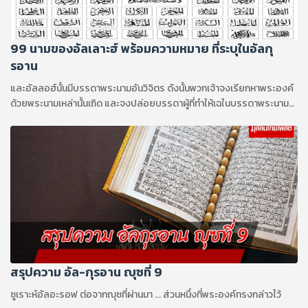
99 นามของอัลเลาะฮ์ พร้อมความหมาย ที่ระบุในอัลกุ
รอาน
และอัลลอฮ์นั้นมีบรรดาพระนามอันวิจิตร ดังนั้นพวกเจ้าจงเรียกหาพระองค์
ด้วยพระนามเหล่านั้นเถิด และจงปล่อยบรรดาผู้ที่ทำให้เฉในบรรดาพระนาม
ของพระองค์เถิด พวกเขานั้นจะถูกตอบแทนในสิ่งที่พวกเขากระทำ
สรุปความ อัล-กุรอาน ญุซที่ 9
ซูเราะห์อัลอะรอฟ ต่อจากญุซที่ผ่านมา ... ส่วนหนึ่งที่พระองค์ทรงกล่าวไว้