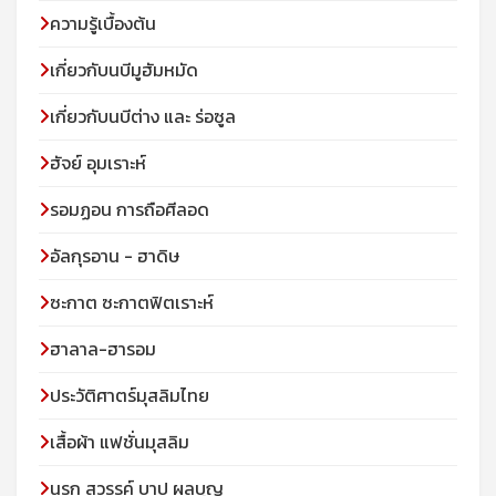
ความรู้เบื้องต้น
เกี่ยวกับนบีมูฮัมหมัด
เกี่ยวกับนบีต่าง และ ร่อซูล
ฮัจย์ อุมเราะห์
รอมฏอน การถือศีลอด
อัลกุรอาน - ฮาดิษ
ซะกาต ซะกาตฟิตเราะห์
ฮาลาล-ฮารอม
ประวัติศาตร์มุสลิมไทย
เสื้อผ้า แฟชั่นมุสลิม
นรก สวรรค์ บาป ผลบุญ