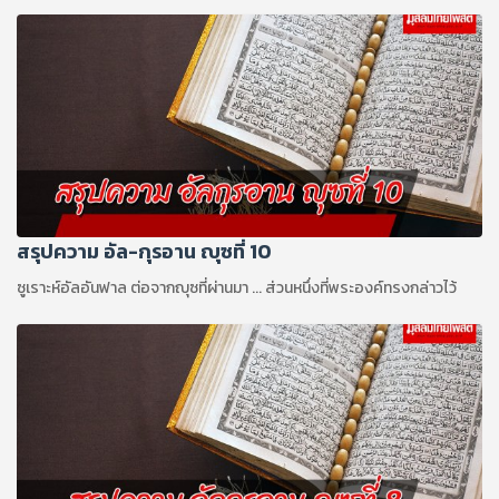
สรุปความ อัล-กุรอาน ญุซที่ 10
ซูเราะห์อัลอันฟาล ต่อจากญุซที่ผ่านมา ... ส่วนหนึ่งที่พระองค์ทรงกล่าวไว้