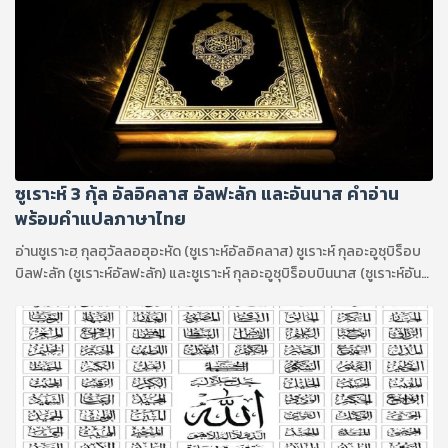
ซูเราะห์ 3 กุ้ล อัลอิคลาส อัลฟะลัก และอันนาส คำอ่าน
พร้อมคำแปลภาษาไทย
อ่านซูเราะฮฺ กุลฮุวัลลอฮุอะหัด (ซูเราะห์อัลอิคลาส) ซูเราะห์ กุลอะอูซุบิร็อบ
บิลฟะลัก (ซูเราะห์อัลฟะลัก) และซูเราะห์ กุลอะอูซุบิร็อบบินนาส (ซูเราะห์อัน
นาส)