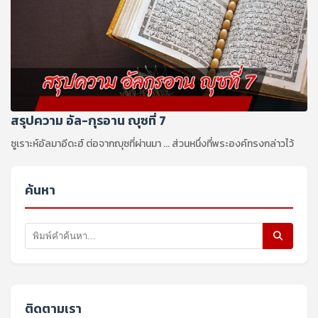
สรุปความ อัล-กุรอาน ญุซที่ 7
ซูเราะห์อัลมาอีดะฮ์ ต่อจากญุซที่ผ่านมา ... ส่วนหนึ่งที่พระองค์ทรงกล่าวไว้
ค้นหา
ติดตามเรา