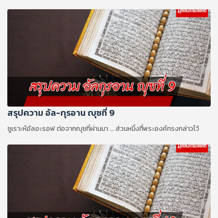
ของพระองค์เถิด พวกเขานั้นจะถูกตอบแทนในสิ่งที่พวกเขากระทำ
สรุปความ อัล-กุรอาน ญุซที่ 9
ซูเราะห์อัลอะรอฟ ต่อจากญุซที่ผ่านมา ... ส่วนหนึ่งที่พระองค์ทรงกล่าวไว้