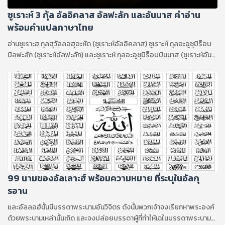
ซูเราะห์ 3 กุ้ล อัลอิคลาส อัลฟะลัก และอันนาส คำอ่าน
พร้อมคำแปลภาษาไทย
อ่านซูเราะฮฺ กุลฮุวัลลอฮุอะหัด (ซูเราะห์อัลอิคลาส) ซูเราะห์ กุลอะอูซุบิร็อบ
บิลฟะลัก (ซูเราะห์อัลฟะลัก) และซูเราะห์ กุลอะอูซุบิร็อบบินนาส (ซูเราะห์อัน
นาส)
99 นามของอัลเลาะฮ์ พร้อมความหมาย ที่ระบุในอัลกุ
รอาน
และอัลลอฮ์นั้นมีบรรดาพระนามอันวิจิตร ดังนั้นพวกเจ้าจงเรียกหาพระองค์
ด้วยพระนามเหล่านั้นเถิด และจงปล่อยบรรดาผู้ที่ทำให้เฉในบรรดาพระนาม