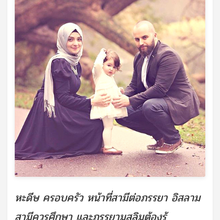
หะดีษ ครอบครัว หน้าที่สามีต่อภรรยา อิสลาม
สามีควรศึกษา และภรรยามุสลิมต้องรู้